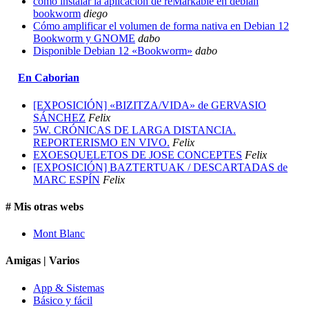
como instalar la aplicación de reMarkable en debian
bookworm
diego
Cómo amplificar el volumen de forma nativa en Debian 12
Bookworm y GNOME
dabo
Disponible Debian 12 «Bookworm»
dabo
En Caborian
[EXPOSICIÓN] «BIZITZA/VIDA» de GERVASIO
SÁNCHEZ
Felix
5W. CRÓNICAS DE LARGA DISTANCIA.
REPORTERISMO EN VIVO.
Felix
EXOESQUELETOS DE JOSE CONCEPTES
Felix
[EXPOSICIÓN] BAZTERTUAK / DESCARTADAS de
MARC ESPÍN
Felix
# Mis otras webs
Mont Blanc
Amigas | Varios
App & Sistemas
Básico y fácil