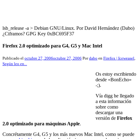
lsb_release -a > Debian GNU/Linux. Por David Hernández (Dabo)
¿Ciframos? GPG Key 0xBC695F37
Firefox 2.0 optimizado para G4, G5 y Mac Intel
Publicado el
octubre 27, 2006
octubre 27, 2006
Por
dabo
en
Firefox | Iceweasel
,
Según leo en...
Os estoy escribiendo
desde «BonEcho»
-;).
Vía digg he llegado
a esta información
sobre como
descargar una
versión de
Firefox
2.0 optimizado para máquinas Apple
.
Concrétamente G4, G5 y los más nuevos Mac Intel, como se puede