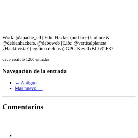
Work: @apache_ctl | Edu: Hacker (and free) Culture &
@debianhackers, @daboweb | Life: @verticalplaneta |
¿Hacktivista? (legítima defensa) GPG Key 0xBC695F37
dabo escribió 1260 entradas
Navegación de la entrada
← Antiguo
Mas nuevo →
Comentarios