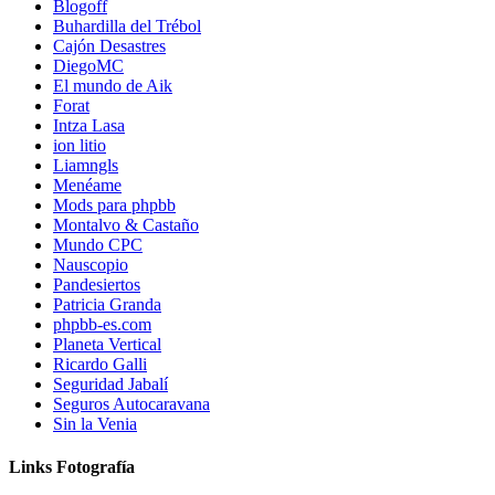
Blogoff
Buhardilla del Trébol
Cajón Desastres
DiegoMC
El mundo de Aik
Forat
Intza Lasa
ion litio
Liamngls
Menéame
Mods para phpbb
Montalvo & Castaño
Mundo CPC
Nauscopio
Pandesiertos
Patricia Granda
phpbb-es.com
Planeta Vertical
Ricardo Galli
Seguridad Jabalí
Seguros Autocaravana
Sin la Venia
Links Fotografía