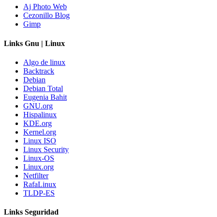
Aj Photo Web
Cezonillo Blog
Gimp
Links Gnu | Linux
Algo de linux
Backtrack
Debian
Debian Total
Eugenia Bahit
GNU.org
Hispalinux
KDE.org
Kernel.org
Linux ISO
Linux Security
Linux-OS
Linux.org
Netfilter
RafaLinux
TLDP-ES
Links Seguridad