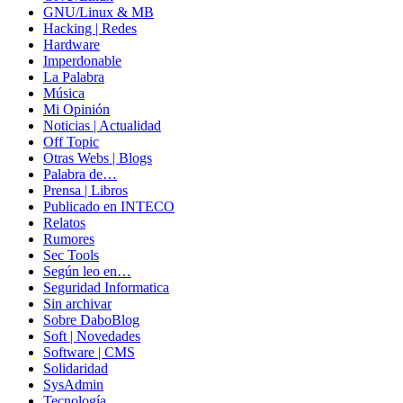
GNU/Linux & MB
Hacking | Redes
Hardware
Imperdonable
La Palabra
Música
Mi Opinión
Noticias | Actualidad
Off Topic
Otras Webs | Blogs
Palabra de…
Prensa | Libros
Publicado en INTECO
Relatos
Rumores
Sec Tools
Según leo en…
Seguridad Informatica
Sin archivar
Sobre DaboBlog
Soft | Novedades
Software | CMS
Solidaridad
SysAdmin
Tecnología