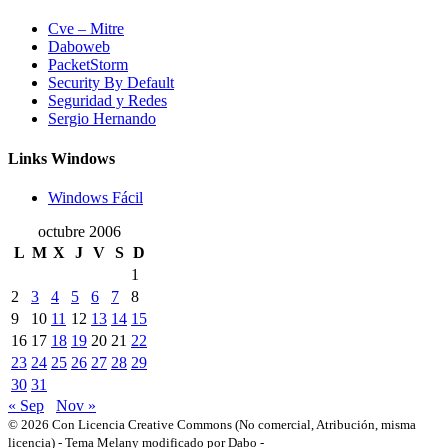
Cve – Mitre
Daboweb
PacketStorm
Security By Default
Seguridad y Redes
Sergio Hernando
Links Windows
Windows Fácil
octubre 2006
L
M
X
J
V
S
D
1
2
3
4
5
6
7
8
9
10
11
12
13
14
15
16
17
18
19
20
21
22
23
24
25
26
27
28
29
30
31
« Sep
Nov »
© 2026 Con Licencia Creative Commons (No comercial, Atribución, misma
licencia)
-
Tema Melany modificado por Dabo
-