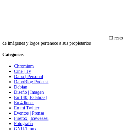
El resto
de imágenes y logos pertenece a sus propietarios
Categorias
Chromium
Cine | Tv
Dabo | Personal
DaboBlog Podcast
Debian
Diseño | Imagen
En 140 [Palabras]
En 4 líneas
En mi Twitter
Eventos | Prensa
Firefox | Iceweasel
Fotografía
GNU/Linux