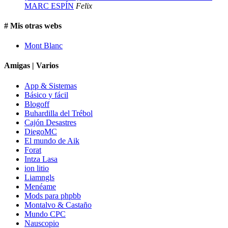
MARC ESPÍN
Felix
# Mis otras webs
Mont Blanc
Amigas | Varios
App & Sistemas
Básico y fácil
Blogoff
Buhardilla del Trébol
Cajón Desastres
DiegoMC
El mundo de Aik
Forat
Intza Lasa
ion litio
Liamngls
Menéame
Mods para phpbb
Montalvo & Castaño
Mundo CPC
Nauscopio