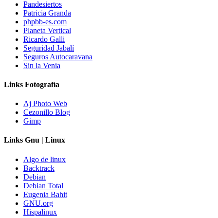
Pandesiertos
Patricia Granda
phpbb-es.com
Planeta Vertical
Ricardo Galli
Seguridad Jabalí
Seguros Autocaravana
Sin la Venia
Links Fotografía
Aj Photo Web
Cezonillo Blog
Gimp
Links Gnu | Linux
Algo de linux
Backtrack
Debian
Debian Total
Eugenia Bahit
GNU.org
Hispalinux