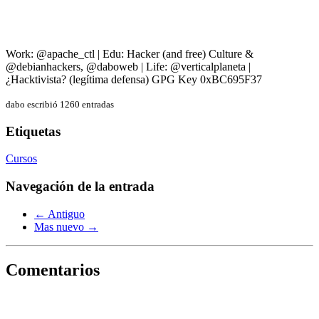
Work: @apache_ctl | Edu: Hacker (and free) Culture &
@debianhackers, @daboweb | Life: @verticalplaneta |
¿Hacktivista? (legítima defensa) GPG Key 0xBC695F37
dabo escribió 1260 entradas
Etiquetas
Cursos
Navegación de la entrada
← Antiguo
Mas nuevo →
Comentarios