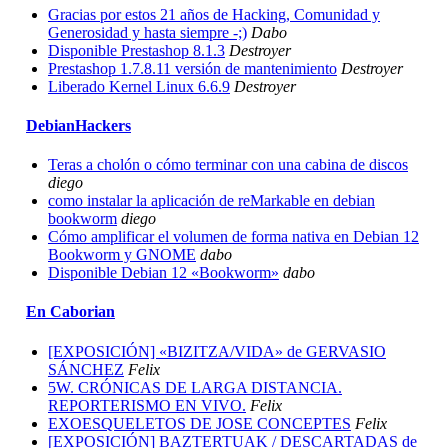
Gracias por estos 21 años de Hacking, Comunidad y
Generosidad y hasta siempre -;)
Dabo
Disponible Prestashop 8.1.3
Destroyer
Prestashop 1.7.8.11 versión de mantenimiento
Destroyer
Liberado Kernel Linux 6.6.9
Destroyer
DebianHackers
Teras a cholón o cómo terminar con una cabina de discos
diego
como instalar la aplicación de reMarkable en debian
bookworm
diego
Cómo amplificar el volumen de forma nativa en Debian 12
Bookworm y GNOME
dabo
Disponible Debian 12 «Bookworm»
dabo
En Caborian
[EXPOSICIÓN] «BIZITZA/VIDA» de GERVASIO
SÁNCHEZ
Felix
5W. CRÓNICAS DE LARGA DISTANCIA.
REPORTERISMO EN VIVO.
Felix
EXOESQUELETOS DE JOSE CONCEPTES
Felix
[EXPOSICIÓN] BAZTERTUAK / DESCARTADAS de