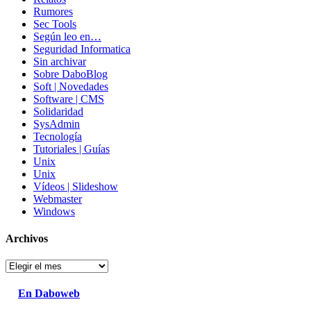
Rumores
Sec Tools
Según leo en…
Seguridad Informatica
Sin archivar
Sobre DaboBlog
Soft | Novedades
Software | CMS
Solidaridad
SysAdmin
Tecnología
Tutoriales | Guías
Unix
Unix
Vídeos | Slideshow
Webmaster
Windows
Archivos
Archivos
En Daboweb