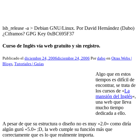
lsb_release -a > Debian GNU/Linux. Por David Hernández (Dabo)
¿Ciframos? GPG Key 0xBC695F37
Curso de Inglés vía web gratuito y sin registro.
Publicado el
diciembre 24, 2006
diciembre 24, 2006
Por
dabo
en
Otras Webs |
Blogs
,
Tutoriales | Guías
Algo que en estos
tiempos es difícil de
encontrar, se trata de
los cursos de «
La
mansión del Inglés
«,
una web que lleva
mucho tiempo
dedicada a ello.
A pesar de que su estructura o diseño no es muy «2.0» como diría
algún gurú «5.0» ;D, la web cumple su función más que
correctamente que es lo que realmente importa.