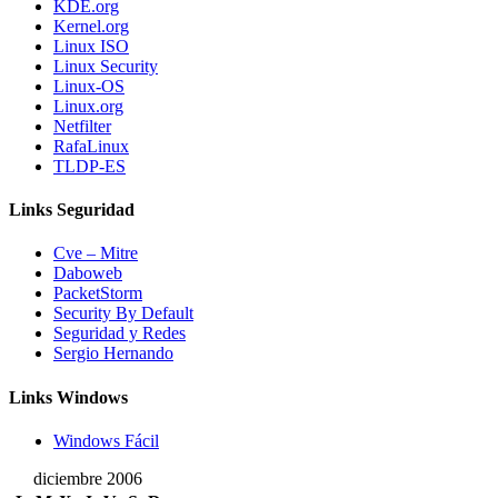
KDE.org
Kernel.org
Linux ISO
Linux Security
Linux-OS
Linux.org
Netfilter
RafaLinux
TLDP-ES
Links Seguridad
Cve – Mitre
Daboweb
PacketStorm
Security By Default
Seguridad y Redes
Sergio Hernando
Links Windows
Windows Fácil
diciembre 2006