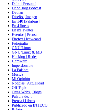
Dabo | Personal
DaboBlog Podcast
Debian
Diseño | Imagen
En 140 [Palabras]
En 4 líneas
En mi Twitter
Eventos | Prensa
Firefox | Iceweasel
Fotografía
GNU/Linux
GNU/Linux & MB
Hacking | Redes
Hardware
Imperdonable
La Palabra
Música
Mi Opinión
Noticias | Actualidad
Off Topic
Otras Webs | Blogs
Palabra de…
Prensa | Libros
Publicado en INTECO
Relatos