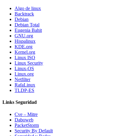
Algo de linux
Backtrack
Debian
Debian Total
Eugenia Bahit
GNU.org
Hispalinux
KDE.org
Kernel.org
Linux ISO
Linux Security
Linux-OS
Linux.org
Netfilter
RafaLinux
TLDP-ES
Links Seguridad
Cve – Mitre
Daboweb
PacketStorm
Security By Default