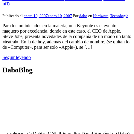
uff)
Publicado el
enero 10, 2007
enero 10, 2007
Por
dabo
en
Hardware
,
Tecnología
Para los no iniciados en la materia, una Keynote es el evento
maquero por excelencia, donde en este caso, el CEO de Apple,
Steve Jobs, presenta novedades de la compañía de un modo un tanto
«teatral». En la de hoy, además del cambio de nombre, (se quitan lo
de «Computer», para ser solo «Apple»), se […]
Seguir leyendo
DaboBlog
lsb_release -a > Debian GNU/Linux. Por David Hernández (Dabo)