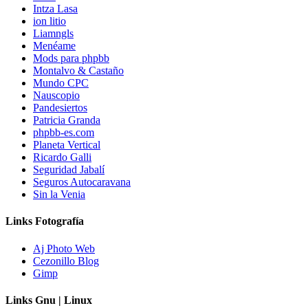
Intza Lasa
ion litio
Liamngls
Menéame
Mods para phpbb
Montalvo & Castaño
Mundo CPC
Nauscopio
Pandesiertos
Patricia Granda
phpbb-es.com
Planeta Vertical
Ricardo Galli
Seguridad Jabalí
Seguros Autocaravana
Sin la Venia
Links Fotografía
Aj Photo Web
Cezonillo Blog
Gimp
Links Gnu | Linux