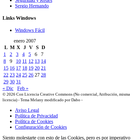
Seguridad y Redes
Sergio Hernando
Links Windows
Windows Fácil
enero 2007
L
M
X
J
V
S
D
1
2
3
4
5
6
7
8
9
10
11
12
13
14
15
16
17
18
19
20
21
22
23
24
25
26
27
28
29
30
31
« Dic
Feb »
© 2026 Con Licencia Creative Commons (No comercial, Atribución, misma
licencia)
-
Tema Melany modificado por Dabo
-
Aviso Legal
Política de Privacidad
Política de Cookies
Configuración de Cookies
Siento molestarte con esto de las Cookies, pero es por imperativo