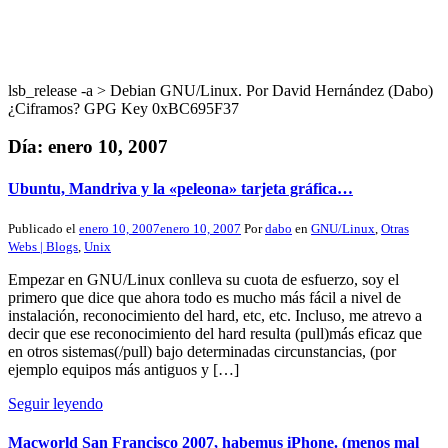
lsb_release -a > Debian GNU/Linux. Por David Hernández (Dabo)
¿Ciframos? GPG Key 0xBC695F37
Día:
enero 10, 2007
Ubuntu, Mandriva y la «peleona» tarjeta gráfica…
Publicado el
enero 10, 2007
enero 10, 2007
Por
dabo
en
GNU/Linux
,
Otras
Webs | Blogs
,
Unix
Empezar en GNU/Linux conlleva su cuota de esfuerzo, soy el
primero que dice que ahora todo es mucho más fácil a nivel de
instalación, reconocimiento del hard, etc, etc. Incluso, me atrevo a
decir que ese reconocimiento del hard resulta (pull)más eficaz que
en otros sistemas(/pull) bajo determinadas circunstancias, (por
ejemplo equipos más antiguos y […]
Seguir leyendo
Macworld San Francisco 2007, habemus iPhone. (menos mal