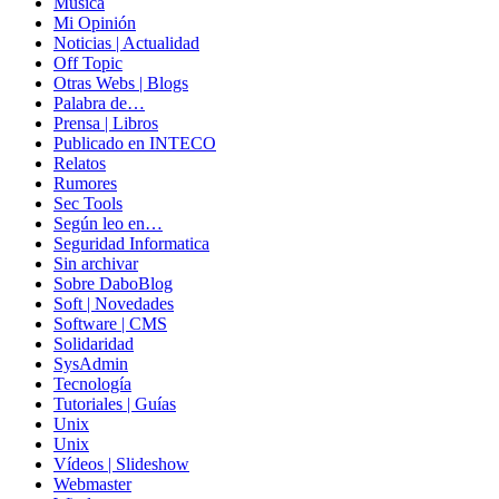
Música
Mi Opinión
Noticias | Actualidad
Off Topic
Otras Webs | Blogs
Palabra de…
Prensa | Libros
Publicado en INTECO
Relatos
Rumores
Sec Tools
Según leo en…
Seguridad Informatica
Sin archivar
Sobre DaboBlog
Soft | Novedades
Software | CMS
Solidaridad
SysAdmin
Tecnología
Tutoriales | Guías
Unix
Unix
Vídeos | Slideshow
Webmaster