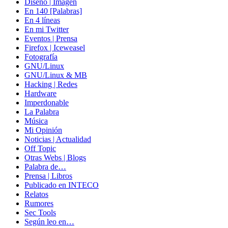
Diseño | Imagen
En 140 [Palabras]
En 4 líneas
En mi Twitter
Eventos | Prensa
Firefox | Iceweasel
Fotografía
GNU/Linux
GNU/Linux & MB
Hacking | Redes
Hardware
Imperdonable
La Palabra
Música
Mi Opinión
Noticias | Actualidad
Off Topic
Otras Webs | Blogs
Palabra de…
Prensa | Libros
Publicado en INTECO
Relatos
Rumores
Sec Tools
Según leo en…