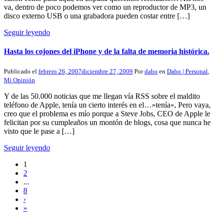
va, dentro de poco podemos ver como un reproductor de MP3, un
disco externo USB o una grabadora pueden costar entre […]
Seguir leyendo
Hasta los cojones del iPhone y de la falta de memoria histórica.
Publicado el
febrero 26, 2007
diciembre 27, 2009
Por
dabo
en
Dabo | Personal
,
Mi Opinión
Y de las 50.000 noticias que me llegan vía RSS sobre el maldito
teléfono de Apple, tenía un cierto interés en el…»tenía», Pero vaya,
creo que el problema es mío porque a Steve Jobs, CEO de Apple le
felicitan por su cumpleaños un montón de blogs, cosa que nunca he
visto que le pase a […]
Seguir leyendo
1
2
...
8
›
»