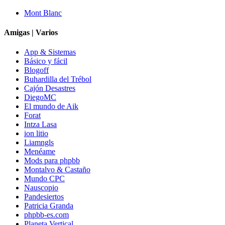
Mont Blanc
Amigas | Varios
App & Sistemas
Básico y fácil
Blogoff
Buhardilla del Trébol
Cajón Desastres
DiegoMC
El mundo de Aik
Forat
Intza Lasa
ion litio
Liamngls
Menéame
Mods para phpbb
Montalvo & Castaño
Mundo CPC
Nauscopio
Pandesiertos
Patricia Granda
phpbb-es.com
Planeta Vertical