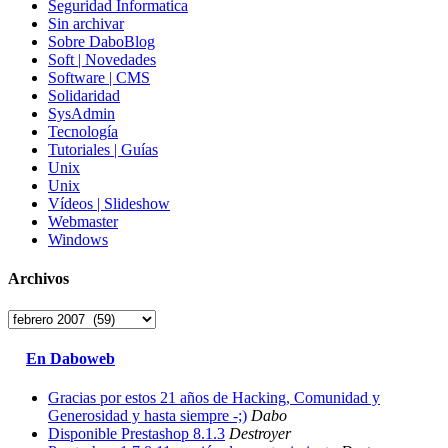
Seguridad Informatica
Sin archivar
Sobre DaboBlog
Soft | Novedades
Software | CMS
Solidaridad
SysAdmin
Tecnología
Tutoriales | Guías
Unix
Unix
Vídeos | Slideshow
Webmaster
Windows
Archivos
Archivos
En Daboweb
Gracias por estos 21 años de Hacking, Comunidad y
Generosidad y hasta siempre -;)
Dabo
Disponible Prestashop 8.1.3
Destroyer