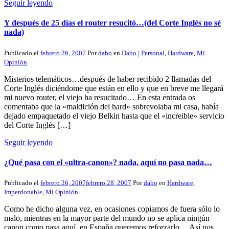
Seguir leyendo
Y después de 25 días el router resucitó…(del Corte Inglés no sé
nada)
Publicado el
febrero 26, 2007
Por
dabo
en
Dabo | Personal
,
Hardware
,
Mi
Opinión
Misterios telemáticos…después de haber recibido 2 llamadas del
Corte Inglés diciéndome que están en ello y que en breve me llegará
mi nuevo router, el viejo ha resucitado… En esta entrada os
comentaba que la «maldición del hard» sobrevolaba mi casa, había
dejado empaquetado el viejo Belkin hasta que el «increible» servicio
del Corte Inglés […]
Seguir leyendo
¿Qué pasa con el «ultra-canon»? nada, aquí no pasa nada…
Publicado el
febrero 26, 2007
febrero 28, 2007
Por
dabo
en
Hardware
,
Imperdonable
,
Mi Opinión
Como he dicho alguna vez, en ocasiones copiamos de fuera sólo lo
malo, mientras en la mayor parte del mundo no se aplica ningún
canon como pasa aquí, en España queremos reforzarlo… Así nos