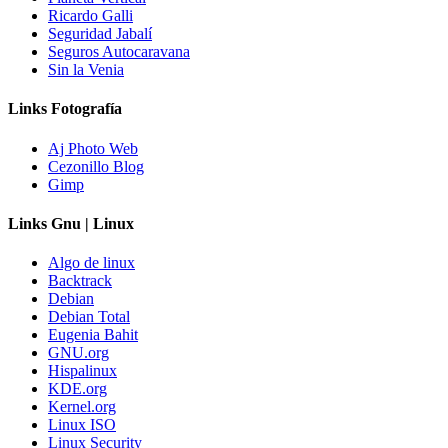
Ricardo Galli
Seguridad Jabalí
Seguros Autocaravana
Sin la Venia
Links Fotografía
Aj Photo Web
Cezonillo Blog
Gimp
Links Gnu | Linux
Algo de linux
Backtrack
Debian
Debian Total
Eugenia Bahit
GNU.org
Hispalinux
KDE.org
Kernel.org
Linux ISO
Linux Security