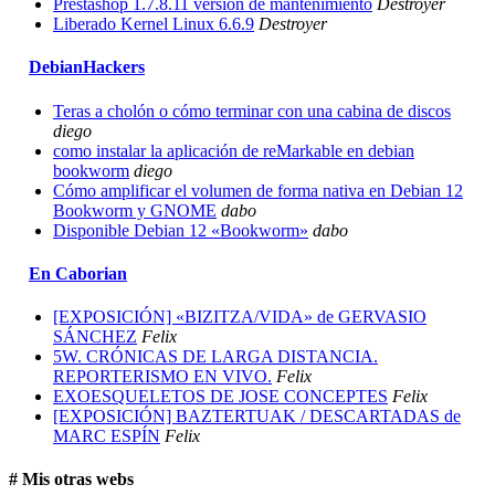
Prestashop 1.7.8.11 versión de mantenimiento
Destroyer
Liberado Kernel Linux 6.6.9
Destroyer
DebianHackers
Teras a cholón o cómo terminar con una cabina de discos
diego
como instalar la aplicación de reMarkable en debian
bookworm
diego
Cómo amplificar el volumen de forma nativa en Debian 12
Bookworm y GNOME
dabo
Disponible Debian 12 «Bookworm»
dabo
En Caborian
[EXPOSICIÓN] «BIZITZA/VIDA» de GERVASIO
SÁNCHEZ
Felix
5W. CRÓNICAS DE LARGA DISTANCIA.
REPORTERISMO EN VIVO.
Felix
EXOESQUELETOS DE JOSE CONCEPTES
Felix
[EXPOSICIÓN] BAZTERTUAK / DESCARTADAS de
MARC ESPÍN
Felix
# Mis otras webs