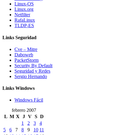
Linux-OS
Linux.org
Netfilter
RafaLinux
TLDP-ES
Links Seguridad
Cve – Mitre
Daboweb
PacketStorm
Security By Default
Seguridad y Redes
Sergio Hernando
Links Windows
Windows Fácil
febrero 2007
L
M
X
J
V
S
D
1
2
3
4
5
6
7
8
9
10
11