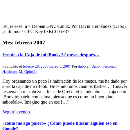
lsb_release -a > Debian GNU/Linux. Por David Hernández (Dabo)
¿Ciframos? GPG Key 0xBC695F37
Mes:
febrero 2007
Frente a la Caja de mi iBook, 32 meses después…
Publicado el
febrero 28, 2007
marzo 1, 2007
Por
dabo
en
Dabo | Personal
,
Hardware
,
Mi Opinión
Hoy ordenando un poco la habitación de los trastos, me ha dado por
abrir la caja de mi iBook. He tenido unos cuantos flashes… Todavía
resuena en mi cabeza la frase de Oreixa «Cuando abras la caja de tu
iBook tómatelo con calma, piensa que es como un buen vino,
saboréalo». Imagino que en ese […]
Seguir leyendo
«como me ago palero» ¿Cómo puede buscar alguien eso en
Google?