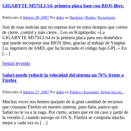
GIGABYTE M57SLI-S4, primera placa base con BIOS libre.
Publicado el
febrero 28, 2007
Por
dabo
en
Hacking | Redes
,
Tecnología
Son de esas noticias que no esperas leer en estos tiempos que corren
de cierre, control y más cierre.. Leo en Kriptópolis; «La
GIGABYTE M57SLI-S4 es la primera placa para uso doméstico
que puede incorporar una BIOS libre, gracias al trabajo de Yinghai
Lu, ingeniero de AMD, que ha licenciado el código bajo GPL.» En
[…]
Seguir leyendo
Safari puede reducir la velocidad del sistema un 76% frente a
Firefox
Publicado el
febrero 27, 2007
Por
dabo
en
Firefox | Iceweasel
,
Según leo en...
Muchas veces nos hemos quejado de la gran cantidad de recursos
que consume Firefox en nuestro sistema, pues bien, parece que
Safari no le va a la zaga. Por cierto, aclaro que en mi caso y partir de
la versión 2, cuando navego en OS X, Firefox se comporta mucho
mejor y cada vez es […]