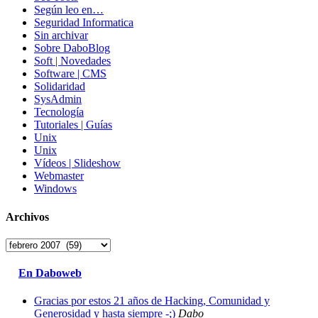
Según leo en…
Seguridad Informatica
Sin archivar
Sobre DaboBlog
Soft | Novedades
Software | CMS
Solidaridad
SysAdmin
Tecnología
Tutoriales | Guías
Unix
Unix
Vídeos | Slideshow
Webmaster
Windows
Archivos
Archivos
En Daboweb
Gracias por estos 21 años de Hacking, Comunidad y
Generosidad y hasta siempre -;)
Dabo