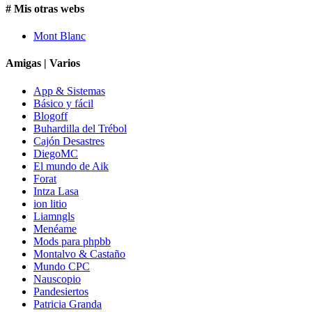
# Mis otras webs
Mont Blanc
Amigas | Varios
App & Sistemas
Básico y fácil
Blogoff
Buhardilla del Trébol
Cajón Desastres
DiegoMC
El mundo de Aik
Forat
Intza Lasa
ion litio
Liamngls
Menéame
Mods para phpbb
Montalvo & Castaño
Mundo CPC
Nauscopio
Pandesiertos
Patricia Granda