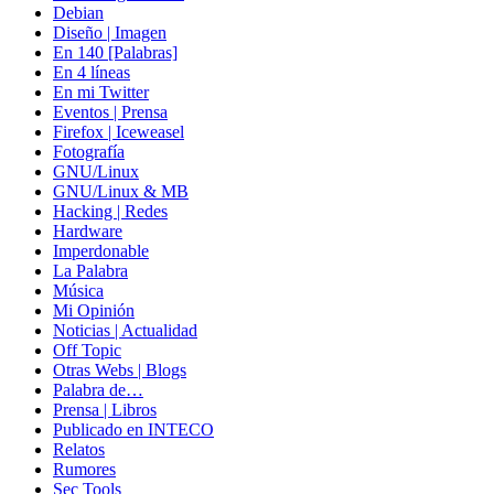
Debian
Diseño | Imagen
En 140 [Palabras]
En 4 líneas
En mi Twitter
Eventos | Prensa
Firefox | Iceweasel
Fotografía
GNU/Linux
GNU/Linux & MB
Hacking | Redes
Hardware
Imperdonable
La Palabra
Música
Mi Opinión
Noticias | Actualidad
Off Topic
Otras Webs | Blogs
Palabra de…
Prensa | Libros
Publicado en INTECO
Relatos
Rumores
Sec Tools