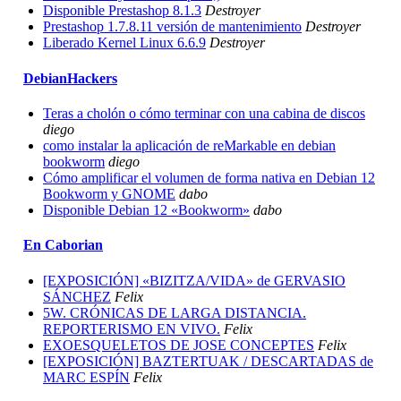
Disponible Prestashop 8.1.3
Destroyer
Prestashop 1.7.8.11 versión de mantenimiento
Destroyer
Liberado Kernel Linux 6.6.9
Destroyer
DebianHackers
Teras a cholón o cómo terminar con una cabina de discos
diego
como instalar la aplicación de reMarkable en debian
bookworm
diego
Cómo amplificar el volumen de forma nativa en Debian 12
Bookworm y GNOME
dabo
Disponible Debian 12 «Bookworm»
dabo
En Caborian
[EXPOSICIÓN] «BIZITZA/VIDA» de GERVASIO
SÁNCHEZ
Felix
5W. CRÓNICAS DE LARGA DISTANCIA.
REPORTERISMO EN VIVO.
Felix
EXOESQUELETOS DE JOSE CONCEPTES
Felix
[EXPOSICIÓN] BAZTERTUAK / DESCARTADAS de
MARC ESPÍN
Felix