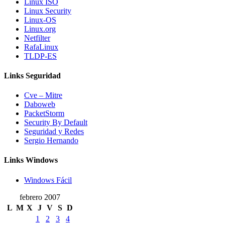
Linux ISO
Linux Security
Linux-OS
Linux.org
Netfilter
RafaLinux
TLDP-ES
Links Seguridad
Cve – Mitre
Daboweb
PacketStorm
Security By Default
Seguridad y Redes
Sergio Hernando
Links Windows
Windows Fácil
febrero 2007
L
M
X
J
V
S
D
1
2
3
4