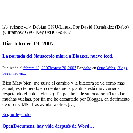
lsb_release -a > Debian GNU/Linux. Por David Hernández (Dabo)
¿Ciframos? GPG Key 0xBC695F37
Día:
febrero 19, 2007
La portada del Nauscopio migra a Blogger, nuevo feed.
Publicado el
febrero 19, 2007
febrero 20, 2007
Por
dabo
en
Otras Webs | Blogs
,
Según leo en...
Bien Maty bien, me gusta el cambio y la bitácora se ve como más
actual, eso teniendo en cuenta que la plantilla está muy currada
respetando el «old style» -;). En palabras de su creador; «Tras dar
muchas vueltas, por fin me he decantado por Blogger, en detrimento
de otros CMS. Tras ayudar a otros […]
Seguir leyendo
OpenDocument, hay vida después de Word…