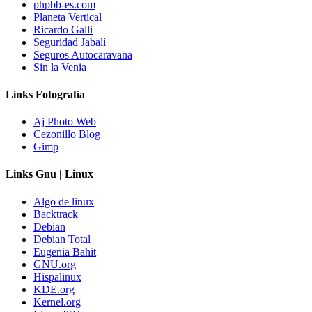
phpbb-es.com
Planeta Vertical
Ricardo Galli
Seguridad Jabalí
Seguros Autocaravana
Sin la Venia
Links Fotografía
Aj Photo Web
Cezonillo Blog
Gimp
Links Gnu | Linux
Algo de linux
Backtrack
Debian
Debian Total
Eugenia Bahit
GNU.org
Hispalinux
KDE.org
Kernel.org