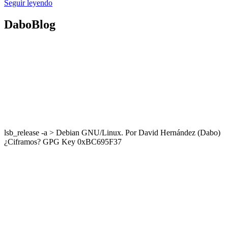
Seguir leyendo
DaboBlog
lsb_release -a > Debian GNU/Linux. Por David Hernández (Dabo)
¿Ciframos? GPG Key 0xBC695F37