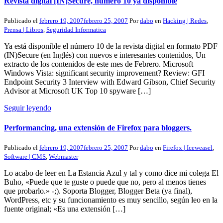
Revista digital [IN]Secure, número 10 ya disponible
Publicado el
febrero 19, 2007
febrero 25, 2007
Por
dabo
en
Hacking | Redes
,
Prensa | Libros
,
Seguridad Informatica
Ya está disponible el número 10 de la revista digital en formato PDF
(IN)Secure (en Inglés) con nuevos e interesantes contenidos, Un
extracto de los contenidos de este mes de Febrero. Microsoft
Windows Vista: significant security improvement? Review: GFI
Endpoint Security 3 Interview with Edward Gibson, Chief Security
Advisor at Microsoft UK Top 10 spyware […]
Seguir leyendo
Performancing, una extensión de Firefox para bloggers.
Publicado el
febrero 19, 2007
febrero 25, 2007
Por
dabo
en
Firefox | Iceweasel
,
Software | CMS
,
Webmaster
Lo acabo de leer en La Estancia Azul y tal y como dice mi colega El
Buho, «Puede que te guste o puede que no, pero al menos tienes
que probarlo.» -;). Soporta Blogger, Blogger Beta (ya final),
WordPress, etc y su funcionamiento es muy sencillo, según leo en la
fuente original; «Es una extensión […]