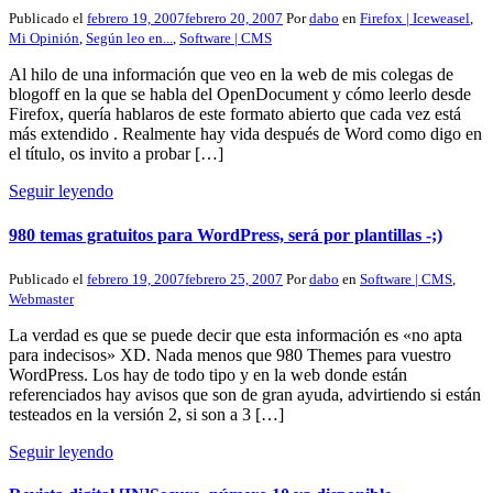
Publicado el
febrero 19, 2007
febrero 20, 2007
Por
dabo
en
Firefox | Iceweasel
,
Mi Opinión
,
Según leo en...
,
Software | CMS
Al hilo de una información que veo en la web de mis colegas de
blogoff en la que se habla del OpenDocument y cómo leerlo desde
Firefox, quería hablaros de este formato abierto que cada vez está
más extendido . Realmente hay vida después de Word como digo en
el título, os invito a probar […]
Seguir leyendo
980 temas gratuitos para WordPress, será por plantillas -;)
Publicado el
febrero 19, 2007
febrero 25, 2007
Por
dabo
en
Software | CMS
,
Webmaster
La verdad es que se puede decir que esta información es «no apta
para indecisos» XD. Nada menos que 980 Themes para vuestro
WordPress. Los hay de todo tipo y en la web donde están
referenciados hay avisos que son de gran ayuda, advirtiendo si están
testeados en la versión 2, si son a 3 […]
Seguir leyendo