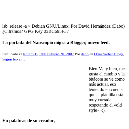
lsb_release -a > Debian GNU/Linux. Por David Hernández (Dabo)
¿Ciframos? GPG Key 0xBC695F37
La portada del Nauscopio migra a Blogger, nuevo feed.
Publicado el
febrero 19, 2007
febrero 20, 2007
Por
dabo
en
Otras Webs | Blogs
,
Según leo en...
Bien Maty bien, me
gusta el cambio y la
bitácora se ve como
más actual, eso
teniendo en cuenta
que la plantilla está
muy currada
respetando el «old
style» -;).
En palabras de su creador
;