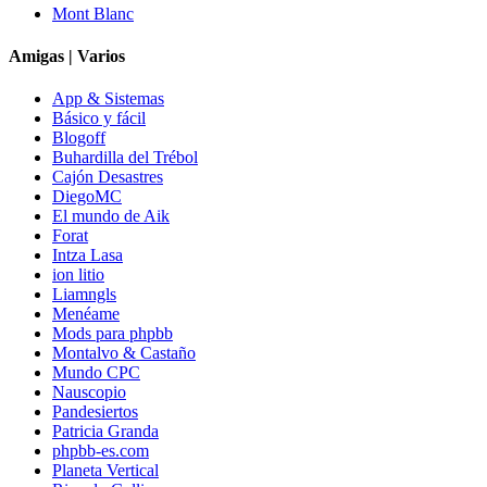
Mont Blanc
Amigas | Varios
App & Sistemas
Básico y fácil
Blogoff
Buhardilla del Trébol
Cajón Desastres
DiegoMC
El mundo de Aik
Forat
Intza Lasa
ion litio
Liamngls
Menéame
Mods para phpbb
Montalvo & Castaño
Mundo CPC
Nauscopio
Pandesiertos
Patricia Granda
phpbb-es.com
Planeta Vertical