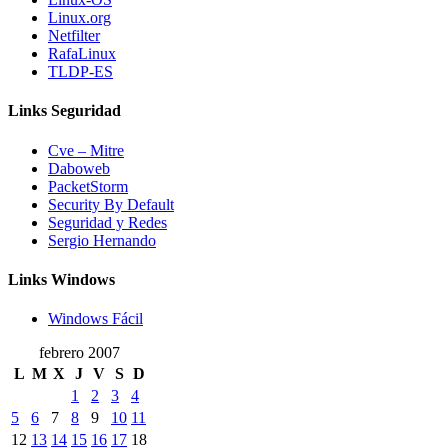
Linux.org
Netfilter
RafaLinux
TLDP-ES
Links Seguridad
Cve – Mitre
Daboweb
PacketStorm
Security By Default
Seguridad y Redes
Sergio Hernando
Links Windows
Windows Fácil
febrero 2007
L
M
X
J
V
S
D
1
2
3
4
5
6
7
8
9
10
11
12
13
14
15
16
17
18