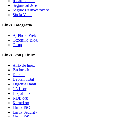
Ricardo Galli
Seguridad Jabalí
Seguros Autocaravana
Sin la Venia
Links Fotografía
Aj Photo Web
Cezonillo Blog
Gimp
Links Gnu | Linux
Algo de linux
Backtrack
Debian
Debian Total
Eugenia Bahit
GNU.org
Hispalinux
KDE.org
Kernel.org
Linux ISO
Linux Security
Linux-OS