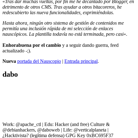
«
Tras dar muchas vueltas, por fin me he decantado por Blogger, en
detrimento de otros CMS. Tras ayudar a otros bitacoreros, he
redescubierto las nueva funcionalidades, exprimiéndolas.
Hasta ahora, ningún otro sistema de gestión de contenidos me
permitía una inclusión rápida de mi selección de enlaces
nauscópicos. La plantilla todavía no está terminada, pero casi
«.
Enhorabuena por el cambio
y a seguir dando guerra, feed
actualizado -;).
Nueva
portada del Nauscopio
|
Entrada principal
.
dabo
Work: @apache_ctl | Edu: Hacker (and free) Culture &
@debianhackers, @daboweb | Life: @verticalplaneta |
¿Hacktivista? (legítima defensa) GPG Key 0xBC695F37