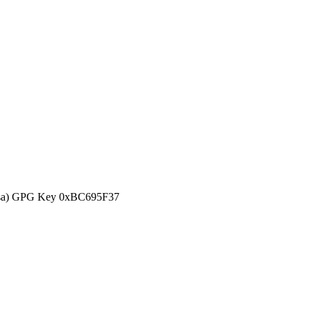
efensa) GPG Key 0xBC695F37