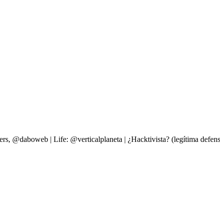
ers, @daboweb | Life: @verticalplaneta | ¿Hacktivista? (legítima d