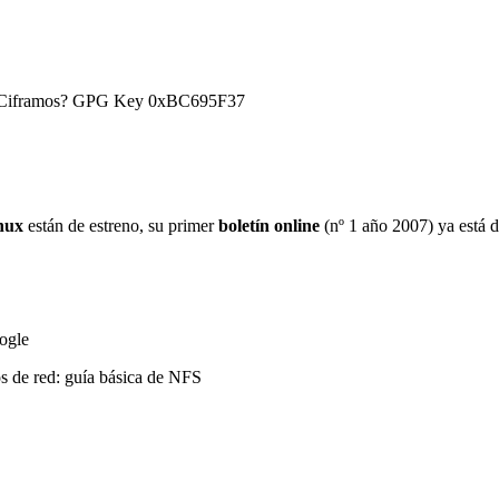
) ¿Ciframos? GPG Key 0xBC695F37
nux
están de estreno, su primer
boletín online
(nº 1 año 2007) ya está d
ogle
os de red: guía básica de NFS