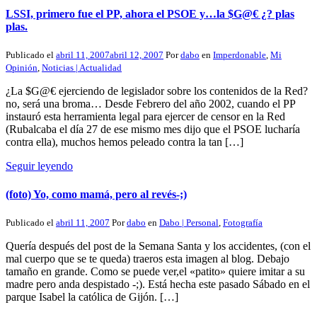
LSSI, primero fue el PP, ahora el PSOE y…la $G@€ ¿? plas
plas.
Publicado el
abril 11, 2007
abril 12, 2007
Por
dabo
en
Imperdonable
,
Mi
Opinión
,
Noticias | Actualidad
¿La $G@€ ejerciendo de legislador sobre los contenidos de la Red?
no, será una broma… Desde Febrero del año 2002, cuando el PP
instauró esta herramienta legal para ejercer de censor en la Red
(Rubalcaba el día 27 de ese mismo mes dijo que el PSOE lucharía
contra ella), muchos hemos peleado contra la tan […]
Seguir leyendo
(foto) Yo, como mamá, pero al revés-;)
Publicado el
abril 11, 2007
Por
dabo
en
Dabo | Personal
,
Fotografía
Quería después del post de la Semana Santa y los accidentes, (con el
mal cuerpo que se te queda) traeros esta imagen al blog. Debajo
tamaño en grande. Como se puede ver,el «patito» quiere imitar a su
madre pero anda despistado -;). Está hecha este pasado Sábado en el
parque Isabel la católica de Gijón. […]