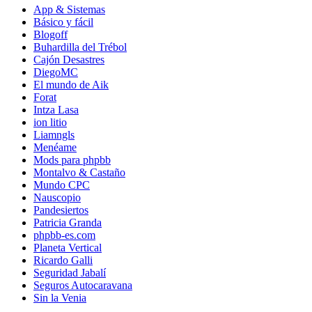
App & Sistemas
Básico y fácil
Blogoff
Buhardilla del Trébol
Cajón Desastres
DiegoMC
El mundo de Aik
Forat
Intza Lasa
ion litio
Liamngls
Menéame
Mods para phpbb
Montalvo & Castaño
Mundo CPC
Nauscopio
Pandesiertos
Patricia Granda
phpbb-es.com
Planeta Vertical
Ricardo Galli
Seguridad Jabalí
Seguros Autocaravana
Sin la Venia