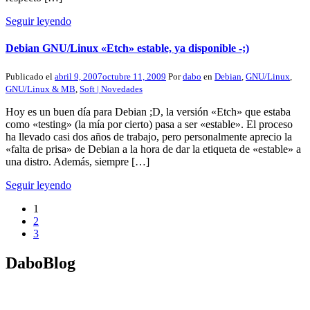
Seguir leyendo
Debian GNU/Linux «Etch» estable, ya disponible -;)
Publicado el
abril 9, 2007
octubre 11, 2009
Por
dabo
en
Debian
,
GNU/Linux
,
GNU/Linux & MB
,
Soft | Novedades
Hoy es un buen día para Debian ;D, la versión «Etch» que estaba
como «testing» (la mía por cierto) pasa a ser «estable». El proceso
ha llevado casi dos años de trabajo, pero personalmente aprecio la
«falta de prisa» de Debian a la hora de dar la etiqueta de «estable» a
una distro. Además, siempre […]
Seguir leyendo
1
2
3
DaboBlog