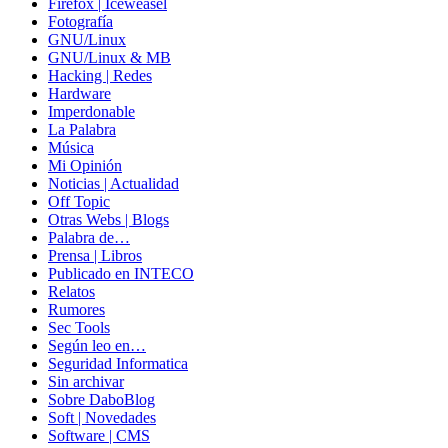
Firefox | Iceweasel
Fotografía
GNU/Linux
GNU/Linux & MB
Hacking | Redes
Hardware
Imperdonable
La Palabra
Música
Mi Opinión
Noticias | Actualidad
Off Topic
Otras Webs | Blogs
Palabra de…
Prensa | Libros
Publicado en INTECO
Relatos
Rumores
Sec Tools
Según leo en…
Seguridad Informatica
Sin archivar
Sobre DaboBlog
Soft | Novedades
Software | CMS