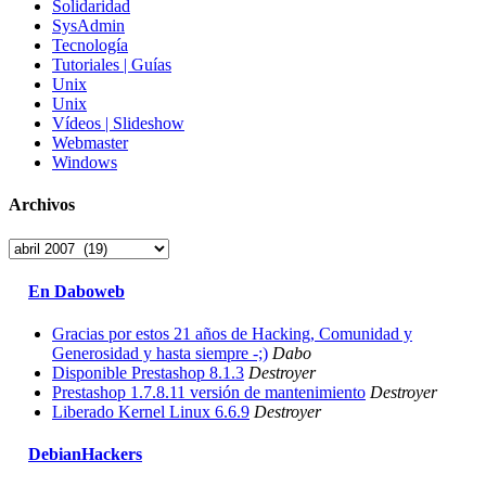
Solidaridad
SysAdmin
Tecnología
Tutoriales | Guías
Unix
Unix
Vídeos | Slideshow
Webmaster
Windows
Archivos
Archivos
En Daboweb
Gracias por estos 21 años de Hacking, Comunidad y
Generosidad y hasta siempre -;)
Dabo
Disponible Prestashop 8.1.3
Destroyer
Prestashop 1.7.8.11 versión de mantenimiento
Destroyer
Liberado Kernel Linux 6.6.9
Destroyer
DebianHackers