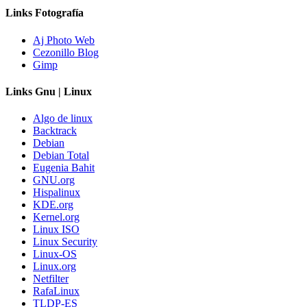
Links Fotografía
Aj Photo Web
Cezonillo Blog
Gimp
Links Gnu | Linux
Algo de linux
Backtrack
Debian
Debian Total
Eugenia Bahit
GNU.org
Hispalinux
KDE.org
Kernel.org
Linux ISO
Linux Security
Linux-OS
Linux.org
Netfilter
RafaLinux
TLDP-ES