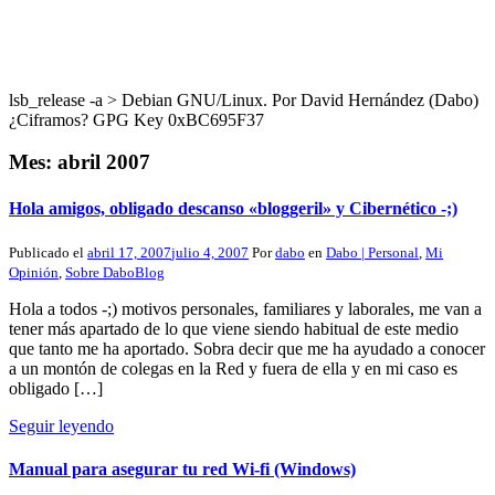
lsb_release -a > Debian GNU/Linux. Por David Hernández (Dabo)
¿Ciframos? GPG Key 0xBC695F37
Mes:
abril 2007
Hola amigos, obligado descanso «bloggeril» y Cibernético -;)
Publicado el
abril 17, 2007
julio 4, 2007
Por
dabo
en
Dabo | Personal
,
Mi
Opinión
,
Sobre DaboBlog
Hola a todos -;) motivos personales, familiares y laborales, me van a
tener más apartado de lo que viene siendo habitual de este medio
que tanto me ha aportado. Sobra decir que me ha ayudado a conocer
a un montón de colegas en la Red y fuera de ella y en mi caso es
obligado […]
Seguir leyendo
Manual para asegurar tu red Wi-fi (Windows)