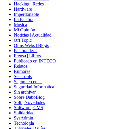
Hacking | Redes
Hardware
Imperdonable
La Palabra
Música
Mi Opinión
Noticias | Actualidad
Off Topic
Otras Webs | Blogs
Palabra de…
Prensa | Libros
Publicado en INTECO
Relatos
Rumores
Sec Tools
Según leo en…
Seguridad Informatica
Sin archivar
Sobre DaboBlog
Soft | Novedades
Software | CMS
Solidaridad
SysAdmin
Tecnología
Tutoriales | Guías