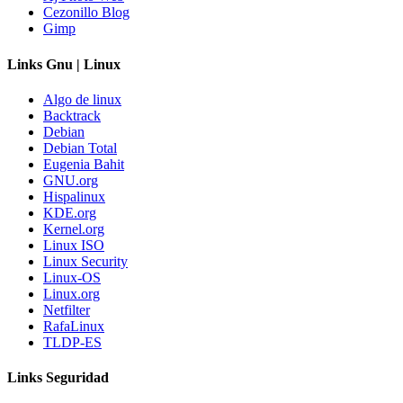
Cezonillo Blog
Gimp
Links Gnu | Linux
Algo de linux
Backtrack
Debian
Debian Total
Eugenia Bahit
GNU.org
Hispalinux
KDE.org
Kernel.org
Linux ISO
Linux Security
Linux-OS
Linux.org
Netfilter
RafaLinux
TLDP-ES
Links Seguridad