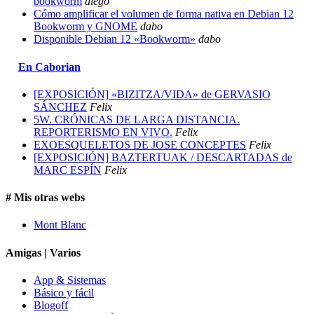
bookworm
diego
Cómo amplificar el volumen de forma nativa en Debian 12
Bookworm y GNOME
dabo
Disponible Debian 12 «Bookworm»
dabo
En Caborian
[EXPOSICIÓN] «BIZITZA/VIDA» de GERVASIO
SÁNCHEZ
Felix
5W. CRÓNICAS DE LARGA DISTANCIA.
REPORTERISMO EN VIVO.
Felix
EXOESQUELETOS DE JOSE CONCEPTES
Felix
[EXPOSICIÓN] BAZTERTUAK / DESCARTADAS de
MARC ESPÍN
Felix
# Mis otras webs
Mont Blanc
Amigas | Varios
App & Sistemas
Básico y fácil
Blogoff