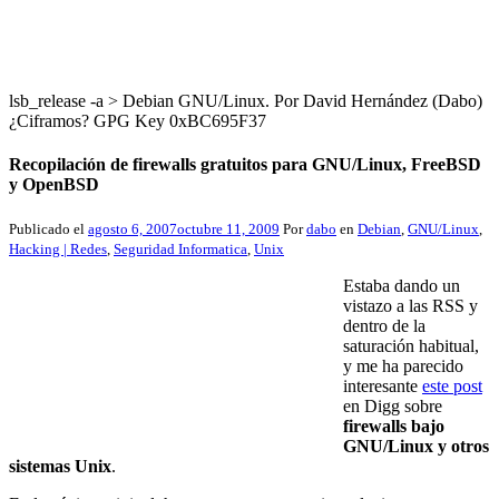
lsb_release -a > Debian GNU/Linux. Por David Hernández (Dabo)
¿Ciframos? GPG Key 0xBC695F37
Recopilación de firewalls gratuitos para GNU/Linux, FreeBSD
y OpenBSD
Publicado el
agosto 6, 2007
octubre 11, 2009
Por
dabo
en
Debian
,
GNU/Linux
,
Hacking | Redes
,
Seguridad Informatica
,
Unix
Estaba dando un
vistazo a las RSS y
dentro de la
saturación habitual,
y me ha parecido
interesante
este post
en Digg sobre
firewalls bajo
GNU/Linux y otros
sistemas Unix
.