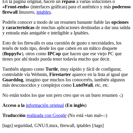
En la página original, hacen un
repaso
a varias soluciones o
«Front-ends»
(interfaces gráficas) para el auténtico y más
poderoso
firewall
linuxero,
iptables
.
Podréis conocer a modo de un resumen bastante fiable las
opciones
y características
de muchas aplicaciones destinadas a dar una salida
y entrada más amigable e inteligible a Iptables.
Esto de los firewalls es una cuestión de gusto o necesidades, los
tenéis de todo tipo, desde los que caben en un mítico disquete
(
floppyfw
), otros como
IPCop
que hacen que ese viejo PC que
tienes por ahí tirado pueda tener todavía mucho que decir.
También alguno como
Turtle
, muy rápido y fácil de configurar,
controlable vía Webmin,
Firestarter
aparece en la lista al igual que
Guarddog
, imagino que muchos los conoceréis, también algunos
más desconocidos y complejos como
LutelWall
, etc, etc.
No están todos los que son pero creo que es un buen resumen -;)
Acceso a la
información original
(
En inglés
)
Traducción
realizada con Google
(No está «tan mal»-:)
[tags] seguridad, GNU/Linux, firewall, iptables [/tags]