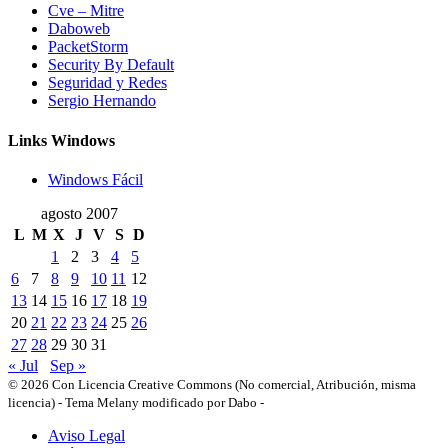
Cve – Mitre
Daboweb
PacketStorm
Security By Default
Seguridad y Redes
Sergio Hernando
Links Windows
Windows Fácil
agosto 2007
L
M
X
J
V
S
D
1
2
3
4
5
6
7
8
9
10
11
12
13
14
15
16
17
18
19
20
21
22
23
24
25
26
27
28
29
30
31
« Jul
Sep »
© 2026 Con Licencia Creative Commons (No comercial, Atribución, misma
licencia)
-
Tema Melany modificado por Dabo
-
Aviso Legal