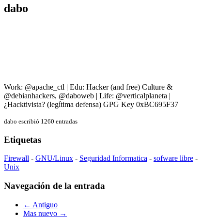
dabo
Work: @apache_ctl | Edu: Hacker (and free) Culture &
@debianhackers, @daboweb | Life: @verticalplaneta |
¿Hacktivista? (legítima defensa) GPG Key 0xBC695F37
dabo escribió 1260 entradas
Etiquetas
Firewall
-
GNU/Linux
-
Seguridad Informatica
-
sofware libre
-
Unix
Navegación de la entrada
← Antiguo
Mas nuevo →