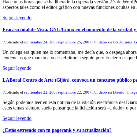
Hace unas horas que se ha liberado la esperada versión 2.3 de WordP
aspectos tales como el editor gráfico con nuevas funciones ocultas en 
Seguir leyendo
Fracaso total de Vista, GNU/Linux en el momento de la verdad y A
Publicado el
septiembre 24, 2007
septiembre 25, 2007
Por
dabo
en
GNU/Linux
,
G
Un colega era quien me lo comentaba, me decía que, o despega ahora
tendencias que marcan a veces el ritmo a seguir, pero lo cierto es que 
Seguir leyendo
LABoral Centro de Arte (Gijón), convoca un concurso público par
Publicado el
septiembre 22, 2007
septiembre 22, 2007
Por
dabo
en
Diseño | Imag
Según podemos leer en esta noticia de la edición electrónica del Dia
estos temas siempre suelo pensar que la licitación será «a dedo» o p
Seguir leyendo
¿Estás estresado con tu pagerank y su actualización?