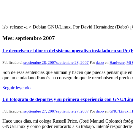
lsb_release -a > Debian GNU/Linux. Por David Hernández (Dabo
Mes:
septiembre 2007
Le devuelven el dinero del sistema operativo instalado en su Pc (
Publicado el
septiembre 28, 2007
septiembre 28, 2007
Por
dabo
en
Hardware
,
Mi 
Son de esas sentencias que animan y hacen que puedas pensar que en E
que un ciudadano francés ha conseguido que le reembolsen el precio 
Seguir leyendo
Un fotógrafo de deportes y su primera experiencia con GNU/Lin
Publicado el
septiembre 27, 2007
septiembre 27, 2007
Por
dabo
en
GNU/Linux
,
H
Hace unos días, mi colega Russell Price, (José Manuel Colomo) fotógr
GNU/Linux y como poder enfocarlo a su trabajo. Intenté responderle 