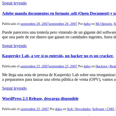
Seguir leyendo
Adobe manda documentos en formato .odt (Open Document) y no
Publicado el
septiembre 26, 2007
septiembre 26, 2007
Por
dabo
en
Mi Opinión
,
S
Puede pareceros una tontería pero viniendo de un gigante del softwar
que una parte de ese dinero que ganan en cantidades ingentes, fuera d
Seguir leyendo
Kaspersky Lab, a ver si os enteráis, un hacker no es un cracker.
Publicado el
septiembre 25, 2007
septiembre 25, 2007
Por
dabo
en
Hacking | Red
Me llega una nota de prensa de Kaspersky Lab sobre una reorganizació
a prepararnos para lanzar una oferta pública de venta (OPV), vamos 
Seguir leyendo
WordPress 2.3 Release, descarga disponible
Publicado el
septiembre 25, 2007
Por
dabo
en
Soft | Novedades
,
Software | CMS
,