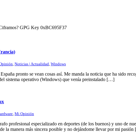
) ¿Ciframos? GPG Key 0xBC695F37
Francia)
Opinión
,
Noticias | Actualidad
,
Windows
spaña pronto se vean cosas así. Me manda la noticia que ha sido recog
del sistema operativo (Windows) que venía preinstalado […]
ux
ardware
,
Mi Opinión
afo profesional especializado en deportes (de los buenos) y uno de nue
de la manera más sincera posible y no dejándome llevar por mi pasión