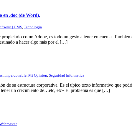
 en .doc (de Word).
oftware | CMS
,
Tecnología
e propietario como Adobe, es todo un gesto a tener en cuenta. También 
estinado a hacer algo más por el […]
es
,
Imperdonable
,
Mi Opinión
,
Seguridad Informatica
n de su estructura corporativa. Es el típico texto informativo que podr
a tener un crecimiento de…etc, etc» El problema es que […]
Webmaster