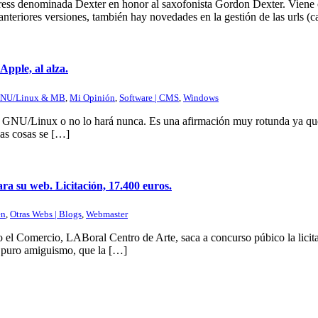
ress denominada Dexter en honor al saxofonista Gordon Dexter. Viene 
anteriores versiones, también hay novedades en la gestión de las urls (
pple, al alza.
NU/Linux & MB
,
Mi Opinión
,
Software | CMS
,
Windows
 GNU/Linux o no lo hará nunca. Es una afirmación muy rotunda ya que,
las cosas se […]
a su web. Licitación, 17.400 euros.
en
,
Otras Webs | Blogs
,
Webmaster
rio el Comercio, LABoral Centro de Arte, saca a concurso púbico la lici
or puro amiguismo, que la […]