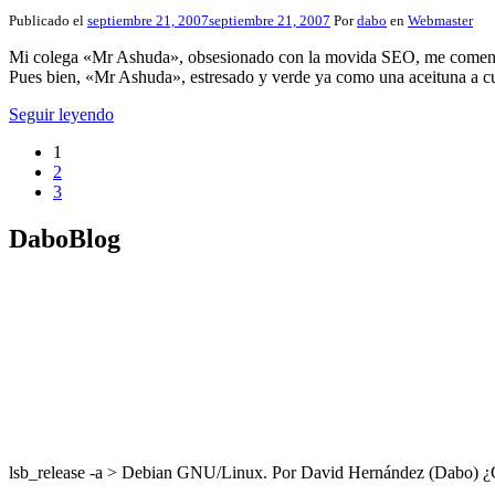
Publicado el
septiembre 21, 2007
septiembre 21, 2007
Por
dabo
en
Webmaster
Mi colega «Mr Ashuda», obsesionado con la movida SEO, me comenta e
Pues bien, «Mr Ashuda», estresado y verde ya como una aceituna a cue
Seguir leyendo
1
2
3
DaboBlog
lsb_release -a > Debian GNU/Linux. Por David Hernández (Dabo