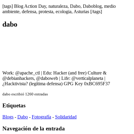
[tags] Blog Action Day, naturaleza, Dabo, Daboblog, medio
ambiente, defensa, protesta, ecologia, Asturias [/tags]
dabo
Work: @apache_ctl | Edu: Hacker (and free) Culture &
@debianhackers, @daboweb | Life: @verticalplaneta |
¿Hacktivista? (legítima defensa) GPG Key 0xBC695F37
dabo escribió 1260 entradas
Etiquetas
Blogs
-
Dabo
-
Fotografía
-
Solidaridad
Navegación de la entrada