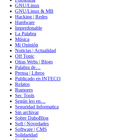
GNU/Linux
GNU/Linux & MB
Hacking | Redes
Hardware
Imperdonable
La Palabra
Música
Mi Opinión
Noticias | Actualidad
Off Topic
Otras Webs | Blogs
Palabra de…
Prensa | Libros
Publicado en INTECO
Relatos
Rumores
Sec Tools
Según leo en…
Seguridad Informatica
Sin archivar
Sobre DaboBlog
Soft | Novedades
Software | CMS
Solidaridad