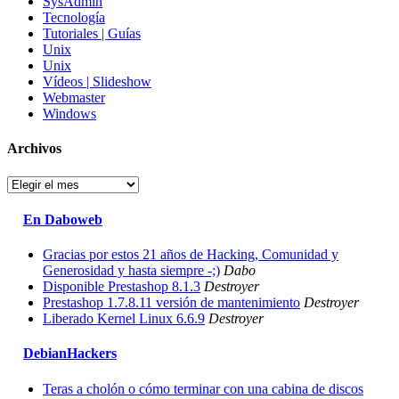
SysAdmin
Tecnología
Tutoriales | Guías
Unix
Unix
Vídeos | Slideshow
Webmaster
Windows
Archivos
Archivos
En Daboweb
Gracias por estos 21 años de Hacking, Comunidad y
Generosidad y hasta siempre -;)
Dabo
Disponible Prestashop 8.1.3
Destroyer
Prestashop 1.7.8.11 versión de mantenimiento
Destroyer
Liberado Kernel Linux 6.6.9
Destroyer
DebianHackers
Teras a cholón o cómo terminar con una cabina de discos