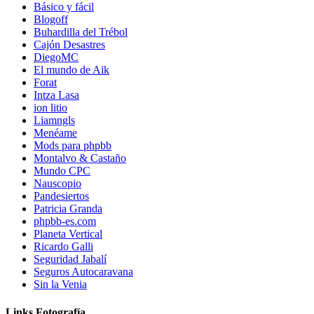
Básico y fácil
Blogoff
Buhardilla del Trébol
Cajón Desastres
DiegoMC
El mundo de Aik
Forat
Intza Lasa
ion litio
Liamngls
Menéame
Mods para phpbb
Montalvo & Castaño
Mundo CPC
Nauscopio
Pandesiertos
Patricia Granda
phpbb-es.com
Planeta Vertical
Ricardo Galli
Seguridad Jabalí
Seguros Autocaravana
Sin la Venia
Links Fotografía