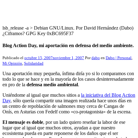
lsb_release -a > Debian GNU/Linux. Por David Hernández (Dabo)
¿Ciframos? GPG Key 0xBC695F37
Blog Action Day, mi aportación en defensa del medio ambiente.
Publicado el
octubre 15, 2007
noviembre 1, 2007
Por
dabo
en
Dabo | Personal
,
Mi Opinión
,
Solidaridad
Una aportación muy pequeña, ínfima diría yo si lo comparamos con
todo lo que se hace y en la mayoría de los casos desinteresadamente
en pro de la
defensa medio ambiental
.
Uniéndome al igual que muchos sitios a
la iniciativa del Blog Action
Day
, sólo quería compartir una imagen realizada hace unos días en
un centro de repoblación de salmones muy cerca de Cangas de
Onís, en Asturias con Fedelf como «co-protagonista» de la escena.
El mensaje es doble
, por un lado quiero reseñar la labor de ese
lugar que al igual que muchos otros, ayudan a que nuestro
ecosistema pueda en parte reponerse de los daños que el ser