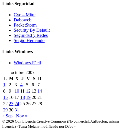
Links Seguridad
Cve – Mitre
Daboweb
PacketStorm
Security By Default
Seguridad y Redes
Sergio Hernando
Links Windows
Windows Fácil
octubre 2007
L
M
X
J
V
S
D
1
2
3
4
5
6
7
8
9
10
11
12
13
14
15
16
17
18
19
20
21
22
23
24
25
26
27
28
29
30
31
« Sep
Nov »
© 2026 Con Licencia Creative Commons (No comercial, Atribución, misma
licencia)
-
Tema Melany modificado por Dabo
-