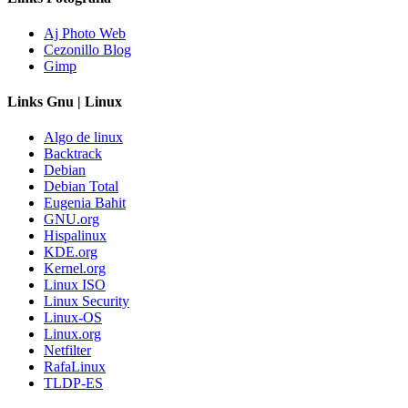
Aj Photo Web
Cezonillo Blog
Gimp
Links Gnu | Linux
Algo de linux
Backtrack
Debian
Debian Total
Eugenia Bahit
GNU.org
Hispalinux
KDE.org
Kernel.org
Linux ISO
Linux Security
Linux-OS
Linux.org
Netfilter
RafaLinux
TLDP-ES