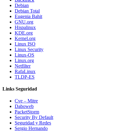
Debian
Debian Total
Eugenia Bahit
GNU.org
Hispalinux
KDE.org
Kernel.org
Linux ISO
Linux Security
Linux-OS
Linux.org
Netfilter
RafaLinux
TLDP-ES
Links Seguridad
Cve – Mitre
Daboweb
PacketStorm
Security By Default
Seguridad y Redes
Sergio Hernando