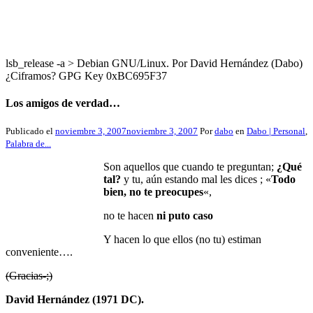
lsb_release -a > Debian GNU/Linux. Por David Hernández (Dabo)
¿Ciframos? GPG Key 0xBC695F37
Los amigos de verdad…
Publicado el
noviembre 3, 2007
noviembre 3, 2007
Por
dabo
en
Dabo | Personal
,
Palabra de...
Son aquellos que cuando te preguntan;
¿Qué
tal?
y tu, aún estando mal les dices ; «
Todo
bien, no te preocupes
«,
no te hacen
ni puto caso
Y hacen lo que ellos (no tu) estiman
conveniente….
(Gracias-;)
David Hernández (1971 DC).