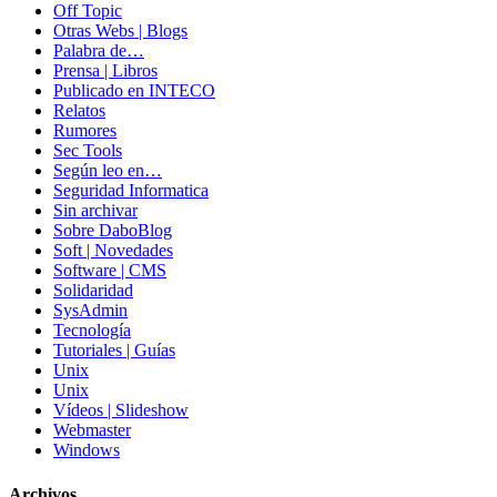
Off Topic
Otras Webs | Blogs
Palabra de…
Prensa | Libros
Publicado en INTECO
Relatos
Rumores
Sec Tools
Según leo en…
Seguridad Informatica
Sin archivar
Sobre DaboBlog
Soft | Novedades
Software | CMS
Solidaridad
SysAdmin
Tecnología
Tutoriales | Guías
Unix
Unix
Vídeos | Slideshow
Webmaster
Windows
Archivos