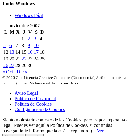
Links Windows
Windows Fácil
noviembre 2007
L
M
X
J
V
S
D
1
2
3
4
5
6
7
8
9
10
11
12
13
14
15
16
17
18
19
20
21
22
23
24
25
26
27
28
29
30
« Oct
Dic »
© 2026 Con Licencia Creative Commons (No comercial, Atribución, misma
licencia)
-
Tema Melany modificado por Dabo
-
Aviso Legal
Política de Privacidad
Política de Cookies
Configuración de Cookies
Siento molestarte con esto de las Cookies, pero es por imperativo
legal. Puedes ver aquí la Política de Cookies, si continúas
navegando te informo que la estás aceptando ;)
Ver