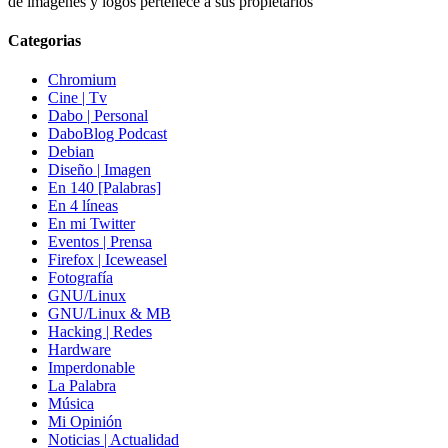
de imágenes y logos pertenece a sus propietarios
Categorias
Chromium
Cine | Tv
Dabo | Personal
DaboBlog Podcast
Debian
Diseño | Imagen
En 140 [Palabras]
En 4 líneas
En mi Twitter
Eventos | Prensa
Firefox | Iceweasel
Fotografía
GNU/Linux
GNU/Linux & MB
Hacking | Redes
Hardware
Imperdonable
La Palabra
Música
Mi Opinión
Noticias | Actualidad