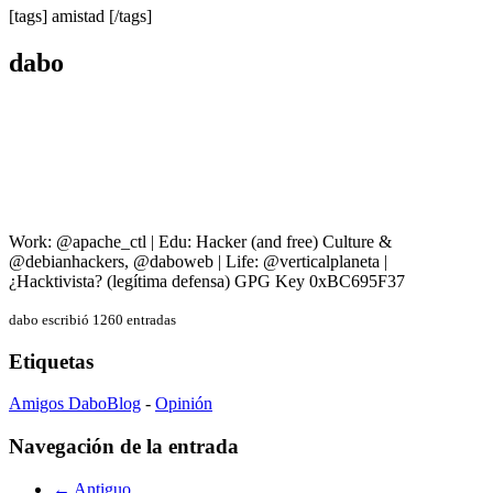
[tags] amistad [/tags]
dabo
Work: @apache_ctl | Edu: Hacker (and free) Culture &
@debianhackers, @daboweb | Life: @verticalplaneta |
¿Hacktivista? (legítima defensa) GPG Key 0xBC695F37
dabo escribió 1260 entradas
Etiquetas
Amigos DaboBlog
-
Opinión
Navegación de la entrada
← Antiguo