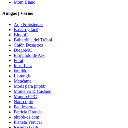
Mont Blanc
Amigas | Varios
App & Sistemas
Básico y fácil
Blogoff
Buhardilla del Trébol
Cajón Desastres
DiegoMC
El mundo de Aik
Forat
Intza Lasa
ion litio
Liamngls
Menéame
Mods para phpbb
Montalvo & Castaño
Mundo CPC
Nauscopio
Pandesiertos
Patricia Granda
phpbb-es.com
Planeta Vertical
Ricardo Galli