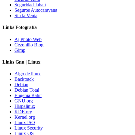
Seguridad Jabalí
Seguros Autocaravana
Sin la Venia
Links Fotografía
Aj Photo Web
Cezonillo Blog
Gimp
Links Gnu | Linux
Algo de linux
Backtrack
Debian
Debian Total
Eugenia Bahit
GNU.org
Hispalinux
KDE.org
Kernel.org
Linux ISO
Linux Security
Linux-OS