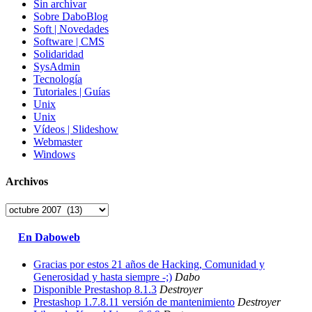
Sin archivar
Sobre DaboBlog
Soft | Novedades
Software | CMS
Solidaridad
SysAdmin
Tecnología
Tutoriales | Guías
Unix
Unix
Vídeos | Slideshow
Webmaster
Windows
Archivos
Archivos
En Daboweb
Gracias por estos 21 años de Hacking, Comunidad y
Generosidad y hasta siempre -;)
Dabo
Disponible Prestashop 8.1.3
Destroyer
Prestashop 1.7.8.11 versión de mantenimiento
Destroyer