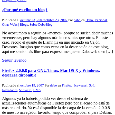
¿Por qué escribo un blog?
Publicado el
octubre 23, 2007
octubre 23, 2007
Por
dabo
en
Dabo | Personal
,
Otras Webs | Blogs
,
Sobre DaboBlog
No acostumbro a seguir los «memes» porque se suelen decir muchas
«memeces», pero hay algunos más interesantes que otros. En este
caso, recojo el guante de Liamngls en uno iniciado en Cajón
Desastres. Imagino que como versa en la descripción de este blog,
aquí me siento más libre para expresarme que en Daboweb o en […]
Seguir leyendo
Firefox 2.0.0.8 para GNU/Linux, Mac OS X y Windows,
descarga disponible
Publicado el
octubre 19, 2007
Por
dabo
en
Firefox | Iceweasel
,
Soft |
Novedades
,
Software | CMS
Algunos ya lo habréis podido ver desde el sistema de
actualizaciones automáticas de Firefox pero por si acaso no está de
más recordarlo. Ya está disponible la descarga de la versión 2.0.0.8
de nuestro navegador favorito, tengo que comprobar si para Debian,