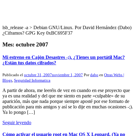
lsb_release -a > Debian GNU/Linux. Por David Hernández (Dabo)
¿Ciframos? GPG Key 0xBC695F37
Mes:
octubre 2007
Mi estreno en Cajón Desastres -;). ¿Tienes un portátil Mac?
¿Están tus datos cifrados?
Publicado el
octubre 31, 2007
noviembre 1, 2007
Por
dabo
en
Otras Webs |
Blogs
,
Seguridad Informatica
A partir de ahora, me leeréis de vez en cuando en ese proyecto que
ya es una realidad y del que me siento en parte «culpable» de su
aparición, más que nada porque siempre aposté por ese formato de
publicación para mis amigos y así se lo dije en muchas ocasiones -;).
Ya lo pongo […]
Seguir leyendo
Cómo activar el usuario root en Mac OS X Leopard. (Ya no