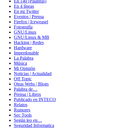
En 140 [Palabras]
En 4 líneas
En mi Twitter
Eventos | Prensa
Firefox | Iceweasel
Fotografía
GNU/Linux
GNU/Linux & MB
Hacking | Redes
Hardware
Imperdonable
La Palabra
Música
Mi Opinión
Noticias | Actualidad
Off Topic
Otras Webs | Blogs
Palabra de…
Prensa | Libros
Publicado en INTECO
Relatos
Rumores
Sec Tools
Según leo en…
Seguridad Informatica