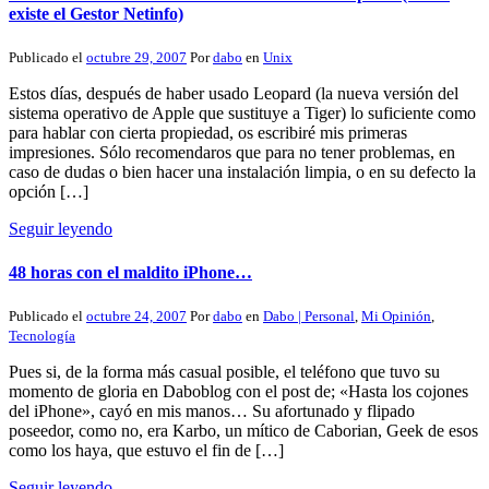
existe el Gestor Netinfo)
Publicado el
octubre 29, 2007
Por
dabo
en
Unix
Estos días, después de haber usado Leopard (la nueva versión del
sistema operativo de Apple que sustituye a Tiger) lo suficiente como
para hablar con cierta propiedad, os escribiré mis primeras
impresiones. Sólo recomendaros que para no tener problemas, en
caso de dudas o bien hacer una instalación limpia, o en su defecto la
opción […]
Seguir leyendo
48 horas con el maldito iPhone…
Publicado el
octubre 24, 2007
Por
dabo
en
Dabo | Personal
,
Mi Opinión
,
Tecnología
Pues si, de la forma más casual posible, el teléfono que tuvo su
momento de gloria en Daboblog con el post de; «Hasta los cojones
del iPhone», cayó en mis manos… Su afortunado y flipado
poseedor, como no, era Karbo, un mítico de Caborian, Geek de esos
como los haya, que estuvo el fin de […]
Seguir leyendo