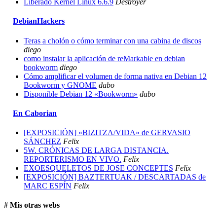
Liberado Kernel Linux 6.6.9
Destroyer
DebianHackers
Teras a cholón o cómo terminar con una cabina de discos
diego
como instalar la aplicación de reMarkable en debian
bookworm
diego
Cómo amplificar el volumen de forma nativa en Debian 12
Bookworm y GNOME
dabo
Disponible Debian 12 «Bookworm»
dabo
En Caborian
[EXPOSICIÓN] «BIZITZA/VIDA» de GERVASIO
SÁNCHEZ
Felix
5W. CRÓNICAS DE LARGA DISTANCIA.
REPORTERISMO EN VIVO.
Felix
EXOESQUELETOS DE JOSE CONCEPTES
Felix
[EXPOSICIÓN] BAZTERTUAK / DESCARTADAS de
MARC ESPÍN
Felix
# Mis otras webs