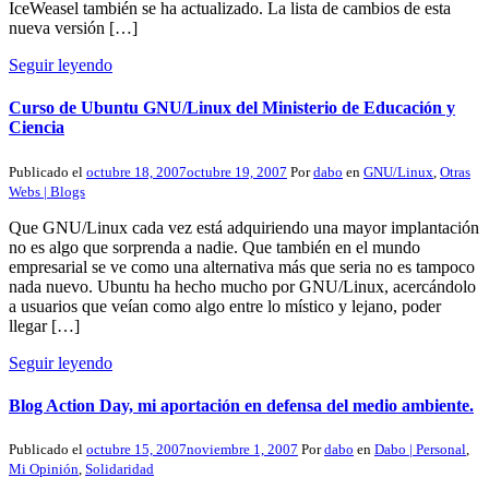
IceWeasel también se ha actualizado. La lista de cambios de esta
nueva versión […]
Seguir leyendo
Curso de Ubuntu GNU/Linux del Ministerio de Educación y
Ciencia
Publicado el
octubre 18, 2007
octubre 19, 2007
Por
dabo
en
GNU/Linux
,
Otras
Webs | Blogs
Que GNU/Linux cada vez está adquiriendo una mayor implantación
no es algo que sorprenda a nadie. Que también en el mundo
empresarial se ve como una alternativa más que seria no es tampoco
nada nuevo. Ubuntu ha hecho mucho por GNU/Linux, acercándolo
a usuarios que veían como algo entre lo místico y lejano, poder
llegar […]
Seguir leyendo
Blog Action Day, mi aportación en defensa del medio ambiente.
Publicado el
octubre 15, 2007
noviembre 1, 2007
Por
dabo
en
Dabo | Personal
,
Mi Opinión
,
Solidaridad