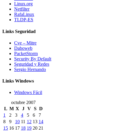
Linux.org
Netfilter
RafaLinux
TLDP-ES
Links Seguridad
Cve – Mitre
Daboweb
PacketStorm
Security By Default
Seguridad y Redes
Sergio Hernando
Links Windows
Windows Fácil
octubre 2007
L
M
X
J
V
S
D
1
2
3
4
5
6
7
8
9
10
11
12
13
14
15
16
17
18
19
20
21