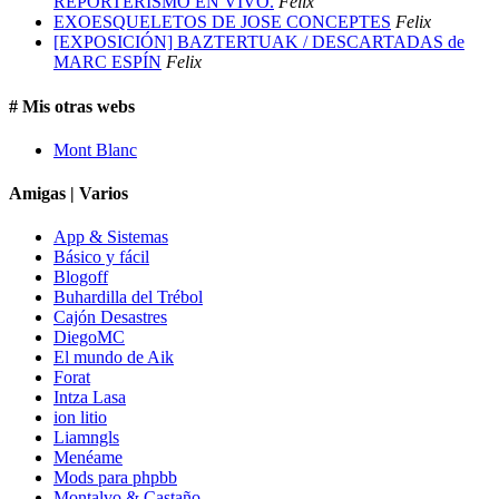
REPORTERISMO EN VIVO.
Felix
EXOESQUELETOS DE JOSE CONCEPTES
Felix
[EXPOSICIÓN] BAZTERTUAK / DESCARTADAS de
MARC ESPÍN
Felix
# Mis otras webs
Mont Blanc
Amigas | Varios
App & Sistemas
Básico y fácil
Blogoff
Buhardilla del Trébol
Cajón Desastres
DiegoMC
El mundo de Aik
Forat
Intza Lasa
ion litio
Liamngls
Menéame
Mods para phpbb
Montalvo & Castaño