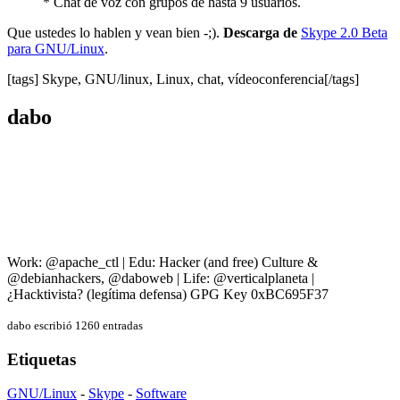
* Chat de voz con grupos de hasta 9 usuarios.
Que ustedes lo hablen y vean bien -;).
Descarga de
Skype 2.0 Beta
para GNU/Linux
.
[tags] Skype, GNU/linux, Linux, chat, vídeoconferencia[/tags]
dabo
Work: @apache_ctl | Edu: Hacker (and free) Culture &
@debianhackers, @daboweb | Life: @verticalplaneta |
¿Hacktivista? (legítima defensa) GPG Key 0xBC695F37
dabo escribió 1260 entradas
Etiquetas
GNU/Linux
-
Skype
-
Software