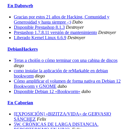
En Daboweb
Gracias por estos 21 años de Hacking, Comunidad y
Generosidad y hasta siempre -;)
Dabo
Disponible Prestashop 8.1.3
Destroyer
Prestashop 1.7.8.11 versión de mantenimiento
Destroyer
Liberado Kernel Linux 6.6.9
Destroyer
DebianHackers
Teras a cholón o cómo terminar con una cabina de discos
diego
como instalar la aplicación de reMarkable en debian
bookworm
diego
Cómo amplificar el volumen de forma nativa en Debian 12
Bookworm y GNOME
dabo
Disponible Debian 12 «Bookworm»
dabo
En Caborian
[EXPOSICIÓN] «BIZITZA/VIDA» de GERVASIO
SÁNCHEZ
Felix
5W. CRÓNICAS DE LARGA DISTANCIA.