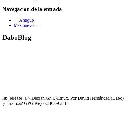
Navegación de la entrada
← Antiguo
Mas nuevo →
DaboBlog
lsb_release -a > Debian GNU/Linux. Por David Hernández (Dabo)
¿Ciframos? GPG Key 0xBC695F37