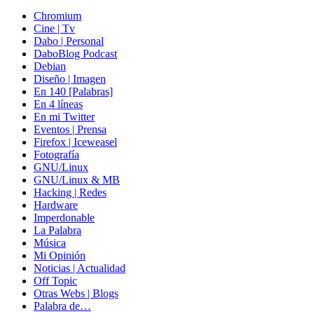
Chromium
Cine | Tv
Dabo | Personal
DaboBlog Podcast
Debian
Diseño | Imagen
En 140 [Palabras]
En 4 líneas
En mi Twitter
Eventos | Prensa
Firefox | Iceweasel
Fotografía
GNU/Linux
GNU/Linux & MB
Hacking | Redes
Hardware
Imperdonable
La Palabra
Música
Mi Opinión
Noticias | Actualidad
Off Topic
Otras Webs | Blogs
Palabra de…