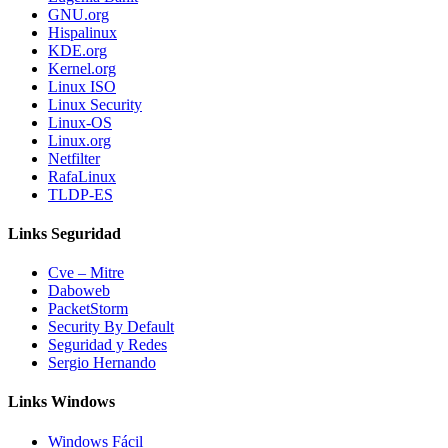
GNU.org
Hispalinux
KDE.org
Kernel.org
Linux ISO
Linux Security
Linux-OS
Linux.org
Netfilter
RafaLinux
TLDP-ES
Links Seguridad
Cve – Mitre
Daboweb
PacketStorm
Security By Default
Seguridad y Redes
Sergio Hernando
Links Windows
Windows Fácil