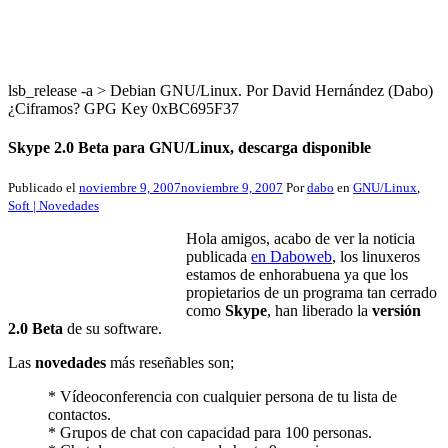
lsb_release -a > Debian GNU/Linux. Por David Hernández (Dabo)
¿Ciframos? GPG Key 0xBC695F37
Skype 2.0 Beta para GNU/Linux, descarga disponible
Publicado el
noviembre 9, 2007
noviembre 9, 2007
Por
dabo
en
GNU/Linux
,
Soft | Novedades
Hola amigos, acabo de ver la noticia
publicada
en Daboweb
, los linuxeros
estamos de enhorabuena ya que los
propietarios de un programa tan cerrado
como
Skype
, han liberado la
versión
2.0 Beta
de su software.
Las
novedades
más reseñables son;
* Vídeoconferencia con cualquier persona de tu lista de
contactos.
* Grupos de chat con capacidad para 100 personas.