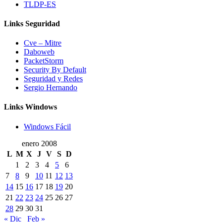
TLDP-ES
Links Seguridad
Cve – Mitre
Daboweb
PacketStorm
Security By Default
Seguridad y Redes
Sergio Hernando
Links Windows
Windows Fácil
enero 2008
L
M
X
J
V
S
D
1
2
3
4
5
6
7
8
9
10
11
12
13
14
15
16
17
18
19
20
21
22
23
24
25
26
27
28
29
30
31
« Dic
Feb »