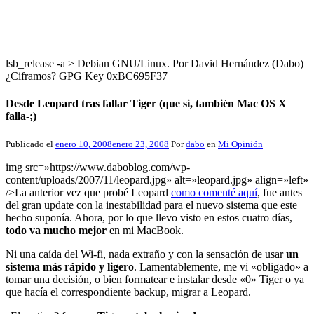
lsb_release -a > Debian GNU/Linux. Por David Hernández (Dabo)
¿Ciframos? GPG Key 0xBC695F37
Desde Leopard tras fallar Tiger (que si, también Mac OS X
falla-;)
Publicado el
enero 10, 2008
enero 23, 2008
Por
dabo
en
Mi Opinión
img src=»https://www.daboblog.com/wp-
content/uploads/2007/11/leopard.jpg» alt=»leopard.jpg» align=»left»
/>La anterior vez que probé Leopard
como comenté aquí
, fue antes
del gran update con la inestabilidad para el nuevo sistema que este
hecho suponía. Ahora, por lo que llevo visto en estos cuatro días,
todo va mucho mejor
en mi MacBook.
Ni una caída del Wi-fi, nada extraño y con la sensación de usar
un
sistema más rápido y ligero
. Lamentablemente, me vi «obligado» a
tomar una decisión, o bien formatear e instalar desde «0» Tiger o ya
que hacía el correspondiente backup, migrar a Leopard.