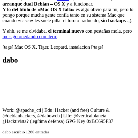
arranque dual Debian – OS X
y a funcionar.
Y lo del título de «Mac OS X falla»
es algo obvio para mi, pero lo
pongo porque mucha gente confía tanto en su sistema Mac que
cuando «casca» les suele pillar el toro o traducido,
sin backups
-;).
Y ahh, se me olvidaba,
el terminal nuevo
con pestañas mola, pero
me sigo quedando con iterm
.
[tags] Mac OS X, Tiger, Leopard, instalacion [/tags]
dabo
Work: @apache_ctl | Edu: Hacker (and free) Culture &
@debianhackers, @daboweb | Life: @verticalplaneta |
¿Hacktivista? (legítima defensa) GPG Key 0xBC695F37
dabo escribió 1260 entradas