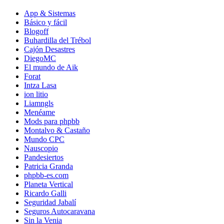
App & Sistemas
Básico y fácil
Blogoff
Buhardilla del Trébol
Cajón Desastres
DiegoMC
El mundo de Aik
Forat
Intza Lasa
ion litio
Liamngls
Menéame
Mods para phpbb
Montalvo & Castaño
Mundo CPC
Nauscopio
Pandesiertos
Patricia Granda
phpbb-es.com
Planeta Vertical
Ricardo Galli
Seguridad Jabalí
Seguros Autocaravana
Sin la Venia