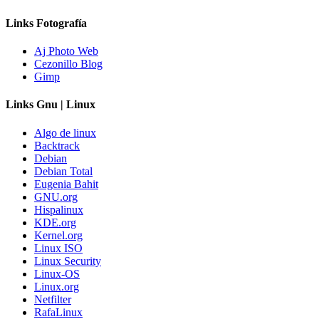
Links Fotografía
Aj Photo Web
Cezonillo Blog
Gimp
Links Gnu | Linux
Algo de linux
Backtrack
Debian
Debian Total
Eugenia Bahit
GNU.org
Hispalinux
KDE.org
Kernel.org
Linux ISO
Linux Security
Linux-OS
Linux.org
Netfilter
RafaLinux