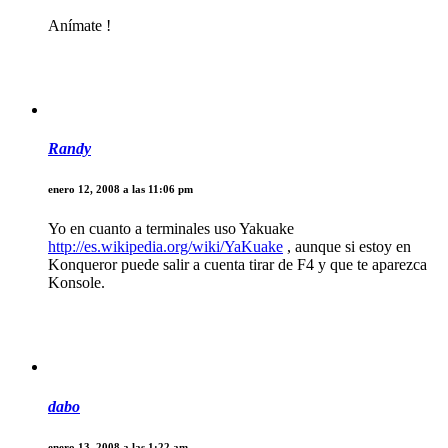
Anímate !
Randy
enero 12, 2008 a las 11:06 pm
Yo en cuanto a terminales uso Yakuake
http://es.wikipedia.org/wiki/YaKuake
, aunque si estoy en
Konqueror puede salir a cuenta tirar de F4 y que te aparezca
Konsole.
dabo
enero 13, 2008 a las 1:22 am