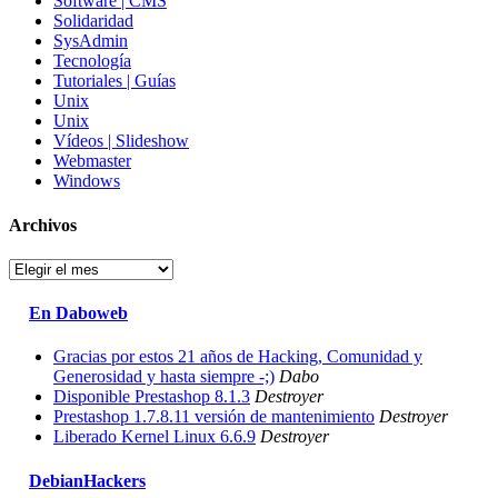
Software | CMS
Solidaridad
SysAdmin
Tecnología
Tutoriales | Guías
Unix
Unix
Vídeos | Slideshow
Webmaster
Windows
Archivos
Archivos
En Daboweb
Gracias por estos 21 años de Hacking, Comunidad y
Generosidad y hasta siempre -;)
Dabo
Disponible Prestashop 8.1.3
Destroyer
Prestashop 1.7.8.11 versión de mantenimiento
Destroyer
Liberado Kernel Linux 6.6.9
Destroyer
DebianHackers