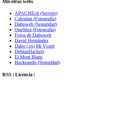
Mis otras webs
APACHEctl (Servers)
Caborian (Fotografía)
Daboweb (Seguridad)
OneShot (Fotografía)
Foros de Daboweb
David Hernández
Dabo (.es) Mi Vcard
DebianHackers
El Mont Blanc
Hackeando (Seguridad)
RSS | Licencia |