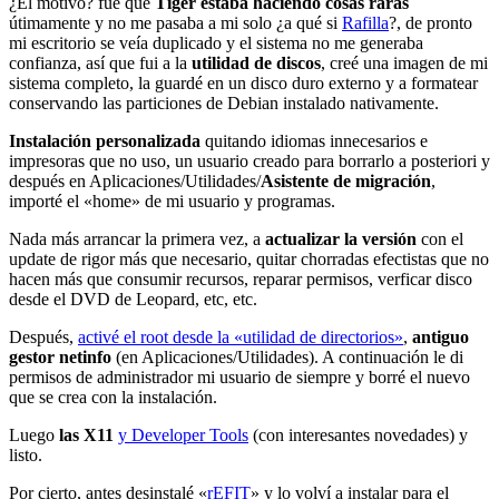
¿El motivo? fue que
Tiger estaba haciendo cosas raras
útimamente y no me pasaba a mi solo ¿a qué si
Rafilla
?, de pronto
mi escritorio se veía duplicado y el sistema no me generaba
confianza, así que fui a la
utilidad de discos
, creé una imagen de mi
sistema completo, la guardé en un disco duro externo y a formatear
conservando las particiones de Debian instalado nativamente.
Instalación personalizada
quitando idiomas innecesarios e
impresoras que no uso, un usuario creado para borrarlo a posteriori y
después en Aplicaciones/Utilidades/
Asistente de migración
,
importé el «home» de mi usuario y programas.
Nada más arrancar la primera vez, a
actualizar la versión
con el
update de rigor más que necesario, quitar chorradas efectistas que no
hacen más que consumir recursos, reparar permisos, verficar disco
desde el DVD de Leopard, etc, etc.
Después,
activé el root desde la «utilidad de directorios»
,
antiguo
gestor netinfo
(en Aplicaciones/Utilidades). A continuación le di
permisos de administrador mi usuario de siempre y borré el nuevo
que se crea con la instalación.
Luego
las X11
y Developer Tools
(con interesantes novedades) y
listo.
Por cierto, antes desinstalé «
rEFIT
» y lo volví a instalar para el