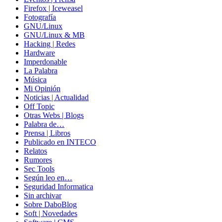
Firefox | Iceweasel
Fotografía
GNU/Linux
GNU/Linux & MB
Hacking | Redes
Hardware
Imperdonable
La Palabra
Música
Mi Opinión
Noticias | Actualidad
Off Topic
Otras Webs | Blogs
Palabra de…
Prensa | Libros
Publicado en INTECO
Relatos
Rumores
Sec Tools
Según leo en…
Seguridad Informatica
Sin archivar
Sobre DaboBlog
Soft | Novedades