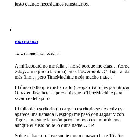
justo cuando necesitamos reinstalarlos.
rafa espada
enero 10, 2008 a las 12:35 am
A mi Leopard no me falla… no sé porque me citas…
(torpe
estoy… me piro a la cama) en el Powerbook G4 Tiger anda
más fino… pero TimeMachine mola mucho más…
El único fallo que me ha dado (Leopard) a mí es por utilizar
Onyx en fase beta… pero ahí estuvo TimeMachine para
sacarme del apuro.
El fallo del escritorio (la carpeta escritorio se desactiva y
aparece una llamada Desktop) me pasó con Jaguar y con
Tiger… no supe la razón pero tampoco es un problema,
aunque el susto no te lo quita nadie… :-P
Sobre el backup, tuve suerte que me pasara hace 15 años