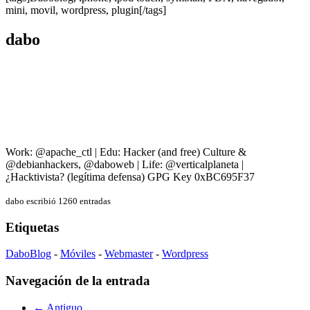
mini, movil, wordpress, plugin[/tags]
dabo
Work: @apache_ctl | Edu: Hacker (and free) Culture &
@debianhackers, @daboweb | Life: @verticalplaneta |
¿Hacktivista? (legítima defensa) GPG Key 0xBC695F37
dabo escribió 1260 entradas
Etiquetas
DaboBlog
-
Móviles
-
Webmaster
-
Wordpress
Navegación de la entrada
← Antiguo