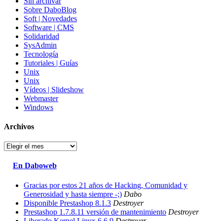
Sin archivar
Sobre DaboBlog
Soft | Novedades
Software | CMS
Solidaridad
SysAdmin
Tecnología
Tutoriales | Guías
Unix
Unix
Vídeos | Slideshow
Webmaster
Windows
Archivos
Archivos
En Daboweb
Gracias por estos 21 años de Hacking, Comunidad y
Generosidad y hasta siempre -;)
Dabo
Disponible Prestashop 8.1.3
Destroyer
Prestashop 1.7.8.11 versión de mantenimiento
Destroyer
Liberado Kernel Linux 6.6.9
Destroyer