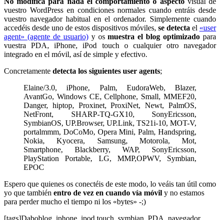
No modifica para nada el comportamiento o aspecto
visual de
vuestro WordPress en condiciones normales cuando entráis desde
vuestro navegador habitual en el ordenador. Simplemente cuando
accedéis desde uno de estos dispositivos móviles,
se detecta
el
«user
agent» (agente de usuario)
y os
muestra el blog optimizado
para
vuestra PDA, iPhone, iPod touch o cualquier otro navegador
integrado en el móvil, así de simple y efectivo.
Concretamente
detecta los siguientes user agents
;
Elaine/3.0, iPhone, Palm, EudoraWeb, Blazer,
AvantGo, Windows CE, Cellphone, Small, MMEF20,
Danger, hiptop, Proxinet, ProxiNet, Newt, PalmOS,
NetFront, SHARP-TQ-GX10, SonyEricsson,
SymbianOS, UP.Browser, UP.Link, TS21i-10, MOT-V,
portalmmm, DoCoMo, Opera Mini, Palm, Handspring,
Nokia, Kyocera, Samsung, Motorola, Mot,
Smartphone, Blackberry, WAP, SonyEricsson,
PlayStation Portable, LG, MMP,OPWV, Symbian,
EPOC
Espero que quienes os conectéis de este modo, lo veáis tan útil como
yo que también
entro de vez en cuando vía móvil
y no estamos
para perder mucho el tiempo ni los «bytes» -;)
[tags]Daboblog, iphone, ipod touch, symbian, PDA, navegador,