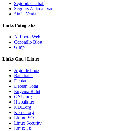
Seguridad Jabalí
Seguros Autocaravana
Sin la Venia
Links Fotografía
Aj Photo Web
Cezonillo Blog
Gimp
Links Gnu | Linux
Algo de linux
Backtrack
Debian
Debian Total
Eugenia Bahit
GNU.org
Hispalinux
KDE.org
Kernel.org
Linux ISO
Linux Security
Linux-OS