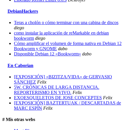
DebianHackers
Teras a cholón o cómo terminar con una cabina de discos
diego
como instalar la aplicación de reMarkable en debian
bookworm
diego
Cómo amplificar el volumen de forma nativa en Debian 12
Bookworm y GNOME
dabo
Disponible Debian 12 «Bookworm»
dabo
En Caborian
[EXPOSICIÓN] «BIZITZA/VIDA» de GERVASIO
SÁNCHEZ
Felix
5W. CRÓNICAS DE LARGA DISTANCIA.
REPORTERISMO EN VIVO.
Felix
EXOESQUELETOS DE JOSE CONCEPTES
Felix
[EXPOSICIÓN] BAZTERTUAK / DESCARTADAS de
MARC ESPÍN
Felix
# Mis otras webs