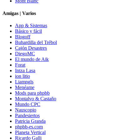
Mont Blanc
Amigas | Varios
App & Sistemas
Básico y fácil
Blogoff
Buhardilla del Trébol
Cajón Desastres
DiegoMC
El mundo de Aik
Forat
Intza Lasa
ion litio
Liamngls
Menéame
Mods para phpbb
Montalvo & Castaño
Mundo CPC
Nauscopio
Pandesiertos
Patricia Granda
phpbb-es.com
Planeta Vertical
Ricardo Galli