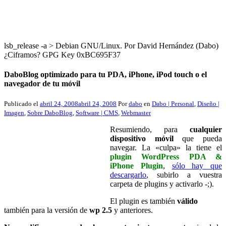
lsb_release -a > Debian GNU/Linux. Por David Hernández (Dabo)
¿Ciframos? GPG Key 0xBC695F37
DaboBlog optimizado para tu PDA, iPhone, iPod touch o el
navegador de tu móvil
Publicado el
abril 24, 2008
abril 24, 2008
Por
dabo
en
Dabo | Personal
,
Diseño |
Imagen
,
Sobre DaboBlog
,
Software | CMS
,
Webmaster
Resumiendo, para
cualquier
dispositivo móvil
que pueda
navegar. La «culpa» la tiene el
plugin WordPress PDA &
iPhone Plugin
,
sólo hay que
descargarlo
, subirlo a vuestra
carpeta de plugins y activarlo -;).
El plugin es también
válido
también para la versión de
wp 2.5
y anteriores.