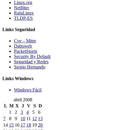
Linux.org
Netfilter
RafaLinux
TLDP-ES
Links Seguridad
Cve – Mitre
Daboweb
PacketStorm
Security By Default
Seguridad y Redes
Sergio Hernando
Links Windows
Windows Fácil
abril 2008
L
M
X
J
V
S
D
1
2
3
4
5
6
7
8
9
10
11
12
13
14
15
16
17
18
19
20