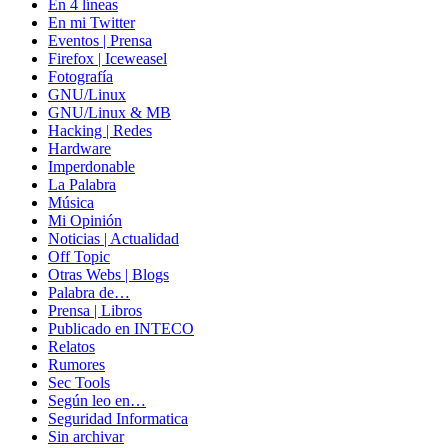
En 4 líneas
En mi Twitter
Eventos | Prensa
Firefox | Iceweasel
Fotografía
GNU/Linux
GNU/Linux & MB
Hacking | Redes
Hardware
Imperdonable
La Palabra
Música
Mi Opinión
Noticias | Actualidad
Off Topic
Otras Webs | Blogs
Palabra de…
Prensa | Libros
Publicado en INTECO
Relatos
Rumores
Sec Tools
Según leo en…
Seguridad Informatica
Sin archivar