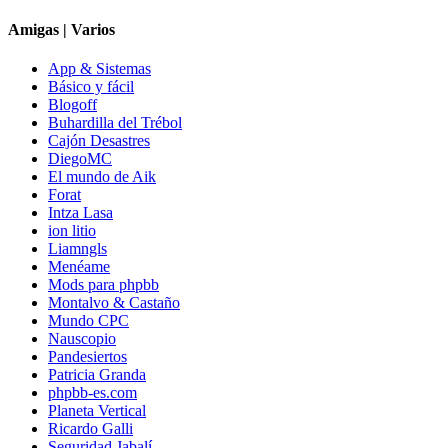
Amigas | Varios
App & Sistemas
Básico y fácil
Blogoff
Buhardilla del Trébol
Cajón Desastres
DiegoMC
El mundo de Aik
Forat
Intza Lasa
ion litio
Liamngls
Menéame
Mods para phpbb
Montalvo & Castaño
Mundo CPC
Nauscopio
Pandesiertos
Patricia Granda
phpbb-es.com
Planeta Vertical
Ricardo Galli
Seguridad Jabalí