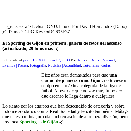
lsb_release -a > Debian GNU/Linux. Por David Hernández (Dabo)
¿Ciframos? GPG Key 0xBC695F37
El Sporting de Gijón en primera, galería de fotos del ascenso
(actualizado, 20 fotos más -;)
Publicado el
junio 16, 2008
junio 17, 2008
Por
dabo
en
Dabo | Personal
,
Eventos | Prensa
,
Fotografía
,
Noticias | Actualidad
,
Tutoriales | Guías
Diez años eran demasiados para que
una
ciudad de primera como Gijón
, no tuviese un
equipo en la máxima categoria de la liga de
futbol. A pesar de que no soy muy futbolero,
este ascenso le llega dentro a cualquiera.
Lo siento por los equipos que han descendido de categoría y sobre
todo me solidarizo con la Real Sociedad y felicito también al Málaga
que en esta última jornada también asciende a primera división, pero
hoy toca
Sporting…de Gijón
-;).