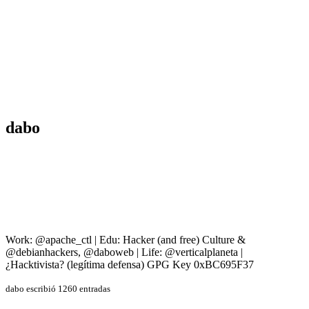
dabo
Work: @apache_ctl | Edu: Hacker (and free) Culture &
@debianhackers, @daboweb | Life: @verticalplaneta |
¿Hacktivista? (legítima defensa) GPG Key 0xBC695F37
dabo escribió 1260 entradas