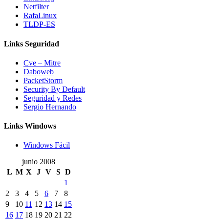
Netfilter
RafaLinux
TLDP-ES
Links Seguridad
Cve – Mitre
Daboweb
PacketStorm
Security By Default
Seguridad y Redes
Sergio Hernando
Links Windows
Windows Fácil
junio 2008
L
M
X
J
V
S
D
1
2
3
4
5
6
7
8
9
10
11
12
13
14
15
16
17
18
19
20
21
22