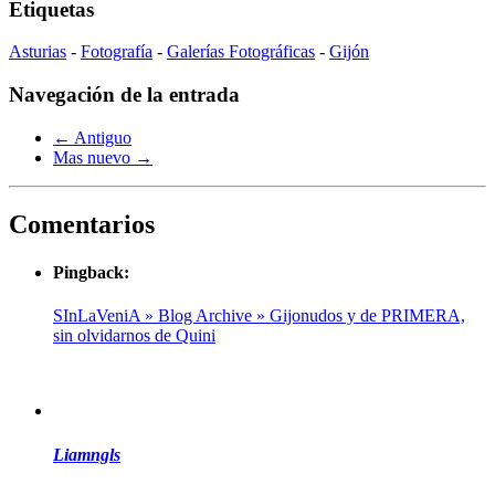
Etiquetas
Asturias
-
Fotografía
-
Galerías Fotográficas
-
Gijón
Navegación de la entrada
← Antiguo
Mas nuevo →
Comentarios
Pingback:
SInLaVeniA » Blog Archive » Gijonudos y de PRIMERA,
sin olvidarnos de Quini
Liamngls