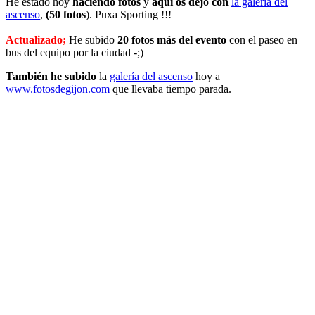
He estado hoy
haciendo fotos
y
aquí os dejo con
la galería del
ascenso
,
(50 fotos
). Puxa Sporting !!!
Actualizado;
He subido
20 fotos más del evento
con el paseo en
bus del equipo por la ciudad -;)
También he subido
la
galería del ascenso
hoy a
www.fotosdegijon.com
que llevaba tiempo parada.