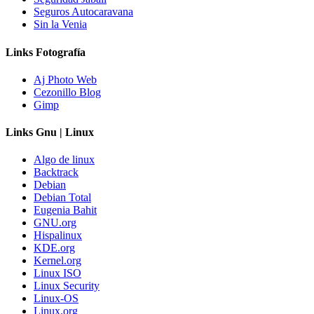
Seguros Autocaravana
Sin la Venia
Links Fotografía
Aj Photo Web
Cezonillo Blog
Gimp
Links Gnu | Linux
Algo de linux
Backtrack
Debian
Debian Total
Eugenia Bahit
GNU.org
Hispalinux
KDE.org
Kernel.org
Linux ISO
Linux Security
Linux-OS
Linux.org