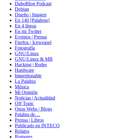
DaboBlog Podcast
Debian
Diseño | Imagen
En 140 [Palabras]
En 4 líneas
En mi Twitter
Eventos | Prensa
Firefox | Iceweasel
Fotografía
GNU/Linux
GNU/Linux & MB
Hacking | Redes
Hardware
Imperdonable
La Palabra
Música
Mi Opinión
Noticias | Actualidad
Off Topic
Otras Webs | Blogs
Palabra de…
Prensa | Libros
Publicado en INTECO
Relatos
Rumores