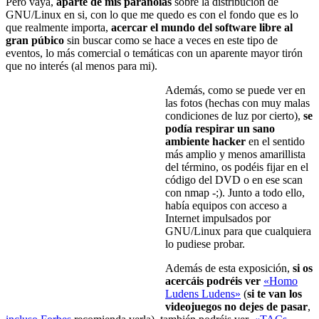
Pero vaya,
aparte de mis paranoias
sobre la distribución de
GNU/Linux en si, con lo que me quedo es con el fondo que es lo
que realmente importa,
acercar el mundo del software libre al
gran púbico
sin buscar como se hace a veces en este tipo de
eventos, lo más comercial o temáticas con un aparente mayor tirón
que no interés (al menos para mi).
Además, como se puede ver en
las fotos (hechas con muy malas
condiciones de luz por cierto),
se
podía respirar un sano
ambiente hacker
en el sentido
más amplio y menos amarillista
del término, os podéis fijar en el
código del DVD o en ese scan
con nmap -;). Junto a todo ello,
había equipos con acceso a
Internet impulsados por
GNU/Linux para que cualquiera
lo pudiese probar.
Además de esta exposición,
si os
acercáis podréis ver
«Homo
Ludens Ludens»
(
si te van
los
videojuegos
no dejes de pasar
,