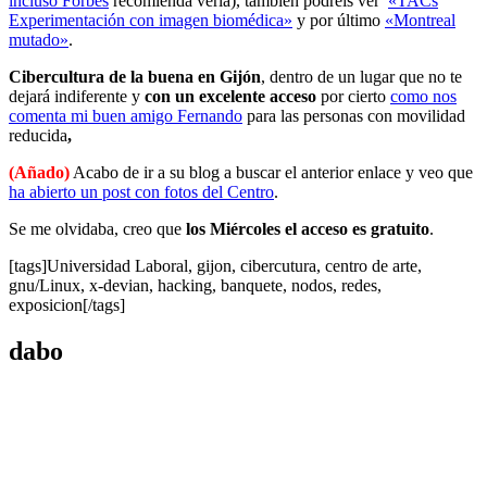
incluso Forbes
recomienda verla), también podréis ver
«TACs
Experimentación con imagen biomédica»
y por último
«Montreal
mutado»
.
Cibercultura de la buena en Gijón
, dentro de un lugar que no te
dejará indiferente y
con un excelente acceso
por cierto
como nos
comenta mi buen amigo Fernando
para las personas con movilidad
reducida
,
(Añado)
Acabo de ir a su blog a buscar el anterior enlace y veo que
ha abierto un post con fotos del Centro
.
Se me olvidaba, creo que
los Miércoles el acceso es gratuito
.
[tags]Universidad Laboral, gijon, cibercutura, centro de arte,
gnu/Linux, x-devian, hacking, banquete, nodos, redes,
exposicion[/tags]
dabo