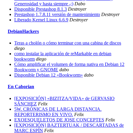
Generosidad y hasta siempre -;)
Dabo
Disponible Prestashop 8.1.3
Destroyer
Prestashop 1.7.8.11 versión de mantenimiento
Destroyer
Liberado Kernel Linux 6.6.9
Destroyer
DebianHackers
Teras a cholón o cómo terminar con una cabina de discos
diego
como instalar la aplicación de reMarkable en debian
bookworm
diego
Cómo amplificar el volumen de forma nativa en Debian 12
Bookworm y GNOME
dabo
Disponible Debian 12 «Bookworm»
dabo
En Caborian
[EXPOSICIÓN] «BIZITZA/VIDA» de GERVASIO
SÁNCHEZ
Felix
5W. CRÓNICAS DE LARGA DISTANCIA.
REPORTERISMO EN VIVO.
Felix
EXOESQUELETOS DE JOSE CONCEPTES
Felix
[EXPOSICIÓN] BAZTERTUAK / DESCARTADAS de
MARC ESPÍN
Felix