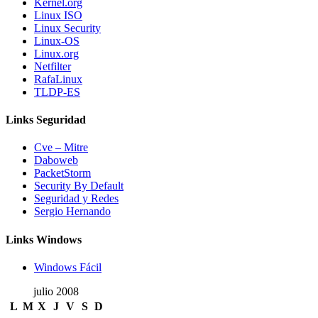
Kernel.org
Linux ISO
Linux Security
Linux-OS
Linux.org
Netfilter
RafaLinux
TLDP-ES
Links Seguridad
Cve – Mitre
Daboweb
PacketStorm
Security By Default
Seguridad y Redes
Sergio Hernando
Links Windows
Windows Fácil
julio 2008
L
M
X
J
V
S
D