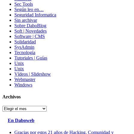
Sec Tools
Según leo en…
Seguridad Informatica
Sin archivar
Sobre DaboBlog
Soft | Novedades
Software | CMS
Solidaridad
SysAdmin
Tecnología
Tutoriales | Guías
Unix
Unix
Vídeos | Slideshow
Webmaster
Windows
Archivos
Archivos
En Daboweb
Gracias por estos 21 años de Hacking, Comunidad y