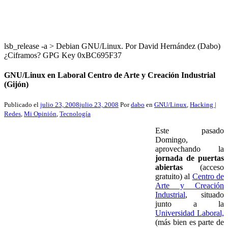
lsb_release -a > Debian GNU/Linux. Por David Hernández (Dabo)
¿Ciframos? GPG Key 0xBC695F37
GNU/Linux en Laboral Centro de Arte y Creación Industrial
(Gijón)
Publicado el
julio 23, 2008
julio 23, 2008
Por
dabo
en
GNU/Linux
,
Hacking |
Redes
,
Mi Opinión
,
Tecnología
Este pasado
Domingo,
aprovechando la
jornada de puertas
abiertas
(acceso
gratuito) al
Centro de
Arte y Creación
Industrial
, situado
junto a la
Universidad Laboral,
(más bien es parte de