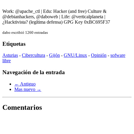
Work: @apache_ctl | Edu: Hacker (and free) Culture &
@debianhackers, @daboweb | Life: @verticalplaneta |
¿Hacktivista? (legítima defensa) GPG Key 0xBC695F37
dabo escribió 1260 entradas
Etiquetas
Asturias
-
Cibercultura
-
Gijón
-
GNU/Linux
-
Opinión
-
sofware
libre
Navegación de la entrada
← Antiguo
Mas nuevo →
Comentarios