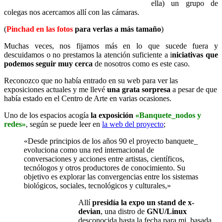
ella) un grupo de
colegas nos acercamos allí con las cámaras.
(
Pinchad en las fotos
para verlas a más tamaño
)
Muchas veces, nos fijamos más en lo que sucede fuera y
descuidamos o no prestamos la atención suficiente a i
niciativas que
podemos seguir muy cerca
de nosotros como es este caso.
Reconozco que no había entrado en su web para ver las
exposiciones actuales y me llevé
una grata sorpresa
a pesar de que
había estado en el Centro de Arte en varias ocasiones.
Uno de los espacios acogía
la exposición
«Banquete_nodos y
redes»
, según se puede leer en
la web del proyecto
;
«Desde principios de los años 90 el proyecto banquete_
evoluciona como una red internacional de
conversaciones y acciones entre artistas, científicos,
tecnólogos y otros productores de conocimiento. Su
objetivo es explorar las convergencias entre los sistemas
biológicos, sociales, tecnológicos y culturales,»
Allí
presidía la expo un stand de x-
devian
, una distro de
GNU/Linux
desconocida hasta la fecha para mi,
basada