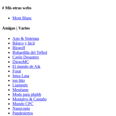
# Mis otras webs
Mont Blanc
Amigas | Varios
App & Sistemas
Básico y fácil
Blogoff
Buhardilla del Trébol
Cajón Desastres
DiegoMC
El mundo de Aik
Forat
Intza Lasa
ion litio
Liamngls
Menéame
Mods para phpbb
Montalvo & Castaño
Mundo CPC
Nauscopio
Pandesiertos