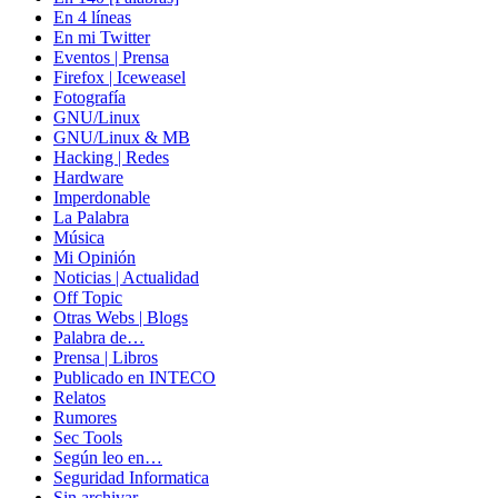
En 4 líneas
En mi Twitter
Eventos | Prensa
Firefox | Iceweasel
Fotografía
GNU/Linux
GNU/Linux & MB
Hacking | Redes
Hardware
Imperdonable
La Palabra
Música
Mi Opinión
Noticias | Actualidad
Off Topic
Otras Webs | Blogs
Palabra de…
Prensa | Libros
Publicado en INTECO
Relatos
Rumores
Sec Tools
Según leo en…
Seguridad Informatica
Sin archivar