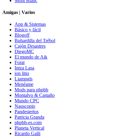
Mont Blanc
Amigas | Varios
App & Sistemas
Básico y fácil
Blogoff
Buhardilla del Trébol
Cajón Desastres
DiegoMC
El mundo de Aik
Forat
Intza Lasa
ion litio
Liamngls
Menéame
Mods para phpbb
Montalvo & Castaño
Mundo CPC
Nauscopio
Pandesiertos
Patricia Granda
phpbb-es.com
Planeta Vertical
Ricardo Galli