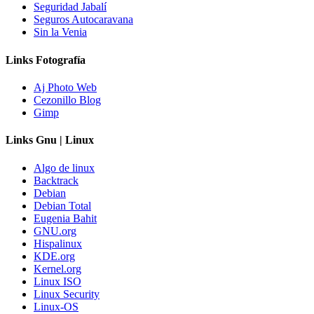
Seguridad Jabalí
Seguros Autocaravana
Sin la Venia
Links Fotografía
Aj Photo Web
Cezonillo Blog
Gimp
Links Gnu | Linux
Algo de linux
Backtrack
Debian
Debian Total
Eugenia Bahit
GNU.org
Hispalinux
KDE.org
Kernel.org
Linux ISO
Linux Security
Linux-OS