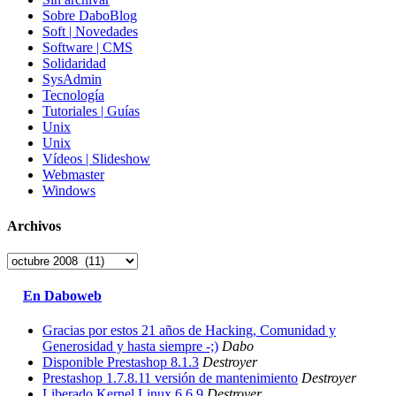
Sobre DaboBlog
Soft | Novedades
Software | CMS
Solidaridad
SysAdmin
Tecnología
Tutoriales | Guías
Unix
Unix
Vídeos | Slideshow
Webmaster
Windows
Archivos
Archivos
En Daboweb
Gracias por estos 21 años de Hacking, Comunidad y
Generosidad y hasta siempre -;)
Dabo
Disponible Prestashop 8.1.3
Destroyer
Prestashop 1.7.8.11 versión de mantenimiento
Destroyer
Liberado Kernel Linux 6.6.9
Destroyer