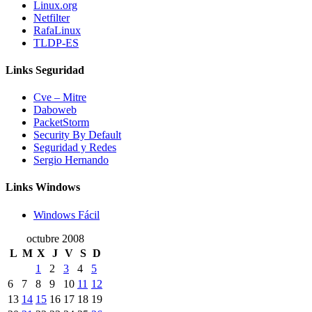
Linux.org
Netfilter
RafaLinux
TLDP-ES
Links Seguridad
Cve – Mitre
Daboweb
PacketStorm
Security By Default
Seguridad y Redes
Sergio Hernando
Links Windows
Windows Fácil
octubre 2008
L
M
X
J
V
S
D
1
2
3
4
5
6
7
8
9
10
11
12
13
14
15
16
17
18
19