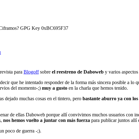
) ¿Ciframos? GPG Key 0xBC695F37
l
revista para
Blogoff
sobre
el reestreno de Daboweb
y varios aspectos
o decir que he intentado responder de la forma más sincera posible a l
ervios del momento-;)
muy a gusto
en la charla que hemos tenido.
as dejado muchas cosas en el tintero, pero
bastante aburro ya con los
llenar de ellas Daboweb porque allí convivimos muchos usuarios con in
s,
nos hemos vuelto a juntar con más fuerza
para publicar juntos allí
n poco de guerra -;).