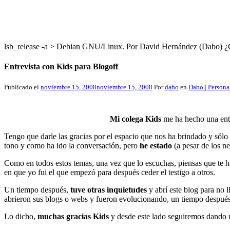
lsb_release -a > Debian GNU/Linux. Por David Hernández (Dabo
Entrevista con Kids para Blogoff
Publicado el
noviembre 15, 2008
noviembre 15, 2008
Por
dabo
en
Dabo | Persona
Mi colega Kids
me ha hecho una ent
Tengo que darle las gracias por el espacio que nos ha brindado y sól
tono y como ha ido la conversación, pero
he estado
(a pesar de los n
Como en todos estos temas, una vez que lo escuchas, piensas que te h
en que yo fui el que empezó para después ceder el testigo a otros.
Un tiempo después,
tuve otras inquietudes
y abrí este blog para no 
abrieron sus blogs o webs y fueron evolucionando, un tiempo despué
Lo dicho,
muchas gracias Kids
y desde este lado seguiremos dando u