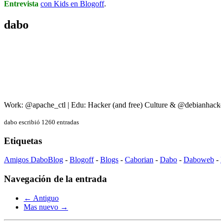
Entrevista
con Kids en Blogoff
.
dabo
Work: @apache_ctl | Edu: Hacker (and free) Culture & @debianhack
dabo escribió 1260 entradas
Etiquetas
Amigos DaboBlog
-
Blogoff
-
Blogs
-
Caborian
-
Dabo
-
Daboweb
-
Navegación de la entrada
← Antiguo
Mas nuevo →