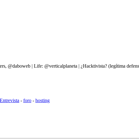
ers, @daboweb | Life: @verticalplaneta | ¿Hacktivista? (legítima d
Entrevista
-
foro
-
hosting