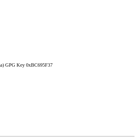
efensa) GPG Key 0xBC695F37