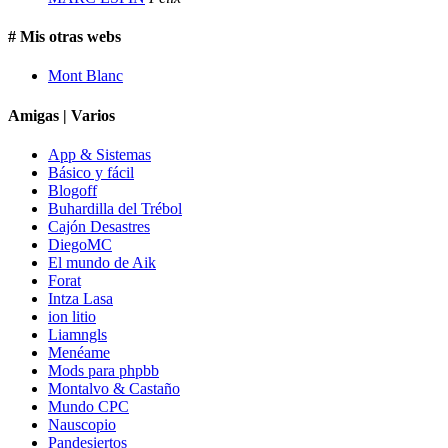
# Mis otras webs
Mont Blanc
Amigas | Varios
App & Sistemas
Básico y fácil
Blogoff
Buhardilla del Trébol
Cajón Desastres
DiegoMC
El mundo de Aik
Forat
Intza Lasa
ion litio
Liamngls
Menéame
Mods para phpbb
Montalvo & Castaño
Mundo CPC
Nauscopio
Pandesiertos