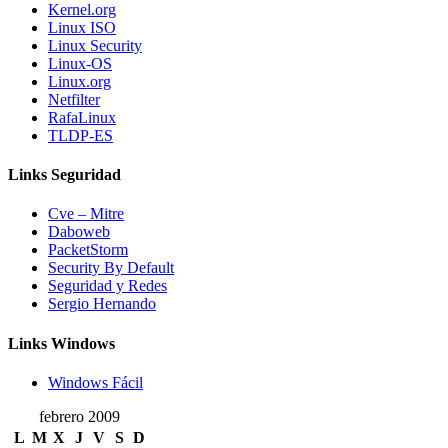
Kernel.org
Linux ISO
Linux Security
Linux-OS
Linux.org
Netfilter
RafaLinux
TLDP-ES
Links Seguridad
Cve – Mitre
Daboweb
PacketStorm
Security By Default
Seguridad y Redes
Sergio Hernando
Links Windows
Windows Fácil
febrero 2009
L
M
X
J
V
S
D