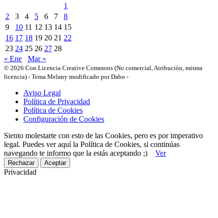
1
2
3
4
5
6
7
8
9
10
11
12
13
14
15
16
17
18
19
20
21
22
23
24
25
26
27
28
« Ene
Mar »
© 2026 Con Licencia Creative Commons (No comercial, Atribución, misma
licencia)
-
Tema Melany modificado por Dabo
-
Aviso Legal
Política de Privacidad
Política de Cookies
Configuración de Cookies
Siento molestarte con esto de las Cookies, pero es por imperativo
legal. Puedes ver aquí la Política de Cookies, si continúas
navegando te informo que la estás aceptando ;)
Ver
Rechazar
Aceptar
Privacidad