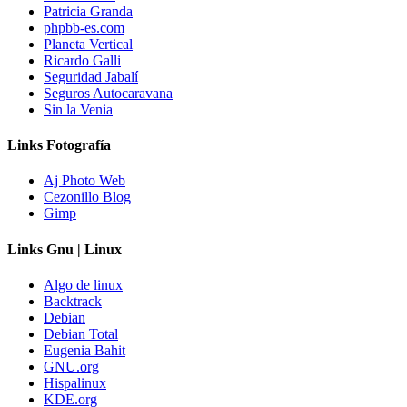
Patricia Granda
phpbb-es.com
Planeta Vertical
Ricardo Galli
Seguridad Jabalí
Seguros Autocaravana
Sin la Venia
Links Fotografía
Aj Photo Web
Cezonillo Blog
Gimp
Links Gnu | Linux
Algo de linux
Backtrack
Debian
Debian Total
Eugenia Bahit
GNU.org
Hispalinux
KDE.org