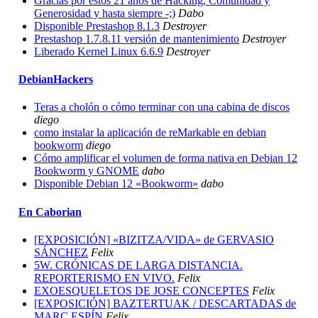
Gracias por estos 21 años de Hacking, Comunidad y
Generosidad y hasta siempre -;)
Dabo
Disponible Prestashop 8.1.3
Destroyer
Prestashop 1.7.8.11 versión de mantenimiento
Destroyer
Liberado Kernel Linux 6.6.9
Destroyer
DebianHackers
Teras a cholón o cómo terminar con una cabina de discos
diego
como instalar la aplicación de reMarkable en debian
bookworm
diego
Cómo amplificar el volumen de forma nativa en Debian 12
Bookworm y GNOME
dabo
Disponible Debian 12 «Bookworm»
dabo
En Caborian
[EXPOSICIÓN] «BIZITZA/VIDA» de GERVASIO
SÁNCHEZ
Felix
5W. CRÓNICAS DE LARGA DISTANCIA.
REPORTERISMO EN VIVO.
Felix
EXOESQUELETOS DE JOSE CONCEPTES
Felix
[EXPOSICIÓN] BAZTERTUAK / DESCARTADAS de
MARC ESPÍN
Felix