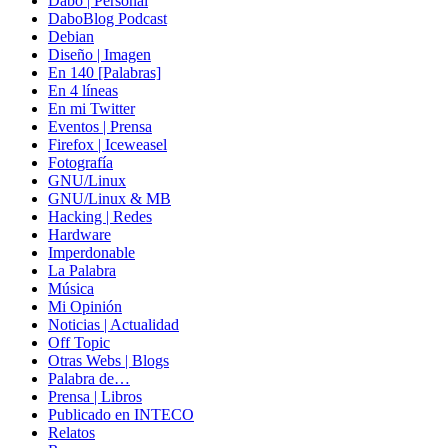
Dabo | Personal
DaboBlog Podcast
Debian
Diseño | Imagen
En 140 [Palabras]
En 4 líneas
En mi Twitter
Eventos | Prensa
Firefox | Iceweasel
Fotografía
GNU/Linux
GNU/Linux & MB
Hacking | Redes
Hardware
Imperdonable
La Palabra
Música
Mi Opinión
Noticias | Actualidad
Off Topic
Otras Webs | Blogs
Palabra de…
Prensa | Libros
Publicado en INTECO
Relatos