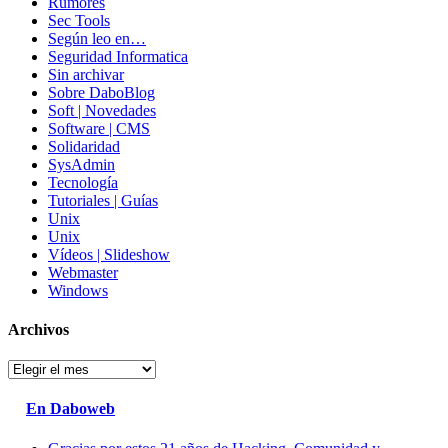
Rumores
Sec Tools
Según leo en…
Seguridad Informatica
Sin archivar
Sobre DaboBlog
Soft | Novedades
Software | CMS
Solidaridad
SysAdmin
Tecnología
Tutoriales | Guías
Unix
Unix
Vídeos | Slideshow
Webmaster
Windows
Archivos
Archivos
En Daboweb