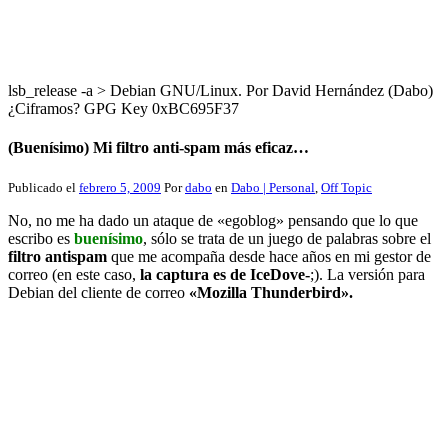
lsb_release -a > Debian GNU/Linux. Por David Hernández (Dabo)
¿Ciframos? GPG Key 0xBC695F37
(Buenísimo) Mi filtro anti-spam más eficaz…
Publicado el
febrero 5, 2009
Por
dabo
en
Dabo | Personal
,
Off Topic
No, no me ha dado un ataque de «egoblog» pensando que lo que
escribo es
buenísimo
, sólo se trata de un juego de palabras sobre el
filtro antispam
que me acompaña desde hace años en mi gestor de
correo (en este caso,
la captura es
de IceDove-
;). La versión para
Debian del cliente de correo
«Mozilla Thunderbird».