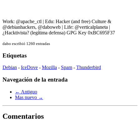
Work: @apache_ctl | Edu: Hacker (and free) Culture &
@debianhackers, @daboweb | Life: @verticalplaneta |
¿Hacktivista? (legítima defensa) GPG Key 0xBC695F37
dabo escribió 1260 entradas
Etiquetas
Debian
-
IceDove
-
Mozilla
-
Spam
-
Thunderbird
Navegación de la entrada
← Antiguo
Mas nuevo →
Comentarios