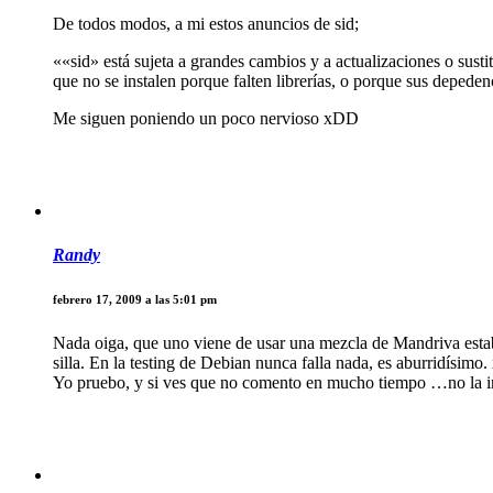
De todos modos, a mi estos anuncios de sid;
««sid» está sujeta a grandes cambios y a actualizaciones o sus
que no se instalen porque falten librerías, o porque sus depeden
Me siguen poniendo un poco nervioso xDD
Randy
febrero 17, 2009 a las 5:01 pm
Nada oiga, que uno viene de usar una mezcla de Mandriva establ
silla. En la testing de Debian nunca falla nada, es aburridísimo
Yo pruebo, y si ves que no comento en mucho tiempo …no la in