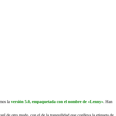
emos la
versión 5.0, empaquetada con el nombre de «Lenny»
. Han
é de otro modo, con el de la tranquilidad que conlleva la etiqueta de