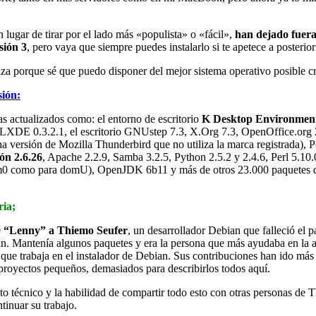
 lugar de tirar por el lado más «populista» o «fácil»,
han dejado fuer
sión 3
, pero vaya que siempre puedes instalarlo si te apetece a posterior
a porque sé que puedo disponer del mejor sistema operativo posible cre
sión:
s actualizados como: el entorno de escritorio
K Desktop Environment
.2, LXDE 0.3.2.1, el escritorio GNUstep 7.3, X.Org 7.3, OpenOffice.org
a versión de Mozilla Thunderbird que no utiliza la marca registrada),
ón 2.6.26
, Apache 2.2.9, Samba 3.2.5, Python 2.5.2 y 2.4.6, Perl 5.10
m0 como para domU), OpenJDK 6b11 y más de otros 23.000 paquetes de p
ria;
0
Lenny
a Thiemo Seufer
, un desarrollador Debian que falleció el 
n. Mantenía algunos paquetes y era la persona que más ayudaba en la 
e trabaja en el instalador de Debian. Sus contribuciones han ido más 
oyectos pequeños, demasiados para describirlos todos aquí.
 técnico y la habilidad de compartir todo esto con otras personas de 
tinuar su trabajo.