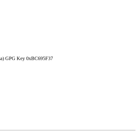
efensa) GPG Key 0xBC695F37