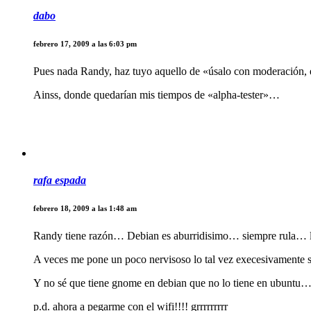
dabo
febrero 17, 2009 a las 6:03 pm
Pues nada Randy, haz tuyo aquello de «úsalo con moderación, es
Ainss, donde quedarían mis tiempos de «alpha-tester»…
rafa espada
febrero 18, 2009 a las 1:48 am
Randy tiene razón… Debian es aburridisimo… siempre rula… la 
A veces me pone un poco nervisoso lo tal vez execesivamente s
Y no sé que tiene gnome en debian que no lo tiene en ubuntu…
p.d. ahora a pegarme con el wifi!!!! grrrrrrrrr