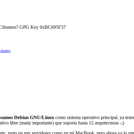
) ¿Ciframos? GPG Key 0xBC695F37
vedades
e usamos Debian GNU/Linux
como sistema operativo principal, ya ten
tivo libre (matiz importante) que soporta hasta 12 arquitecturas -;)
te, tanto en mis servidores como en mi MacBook, pero ahora ya lo mirar