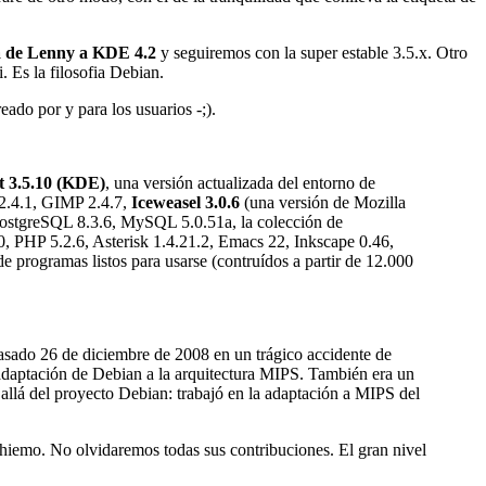
a de Lenny a KDE 4.2
y seguiremos con la super estable 3.5.x. Otro
i. Es la filosofia Debian.
ado por y para los usuarios -;).
 3.5.10
(KDE)
, una versión actualizada del entorno de
 2.4.1, GIMP 2.4.7,
Iceweasel 3.0.6
(una versión de Mozilla
 PostgreSQL 8.3.6, MySQL 5.0.51a, la colección de
.0, PHP 5.2.6, Asterisk 1.4.21.2, Emacs 22, Inkscape 0.46,
rogramas listos para usarse (contruídos a partir de 12.000
pasado 26 de diciembre de 2008 en un trágico accidente de
adaptación de Debian a la arquitectura MIPS. También era un
allá del proyecto Debian: trabajó en la adaptación a MIPS del
Thiemo. No olvidaremos todas sus contribuciones. El gran nivel