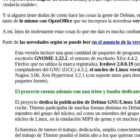
«todavía estable».
Y si alguien tiene dudas de como hace las cosas la gente de Debian, en
tanto de
lo mismo con OpenOffice
que no incorpora la novedosa
ver
A mi, lejos de molestarme estar cosas lo que me dan es mucha confianz
Parte de
las novedades según se puede leer
en el anuncio de la ver
Esta versión incluye una gran cantidad de paquetes de programa
escritorio
GNOME 2.22.2
, el entorno de escritorio Xfce 4.4
Firefox que no utiliza la marca registrada),
Icedove 2.0.0.19
(un
compiladores del GNU (GCC) 4.3.2,
el núcleo de Linux versi
Nagios 3.06, Xen Hypervisor 3.2.1 (con soporte tanto para do
paquetes fuente).
El proyecto cuenta además con una triste y bonita dedicato
El proyecto
dedica la publicación de Debian GNU/Linux 5.
coche. Thiemo participaba de muchas formas distintas en Debia
miembro del grupo del núcleo, así como un miembro del grupo qu
núcleo de Linux, en la emulación MIPS de qemu y en muchos pr
Echaremos de menos el trabajo, dedicación, amplio conocimiento
del trabajo de Thiemo pondrá el listón alto a los que quieran con