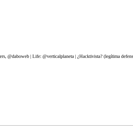
ers, @daboweb | Life: @verticalplaneta | ¿Hacktivista? (legítima d