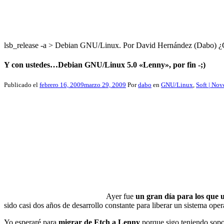
lsb_release -a > Debian GNU/Linux. Por David Hernández (Dabo
Y con ustedes…Debian GNU/Linux 5.0 «Lenny», por fin -;)
Publicado el
febrero 16, 2009
marzo 29, 2009
Por
dabo
en
GNU/Linux
,
Soft | No
Ayer fue
un gran día para los qu
sido casi dos años de desarrollo constante para liberar un sistema opera
Yo esperaré para
migrar de Etch a Lenny
porque sigo teniendo sopor