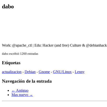
dabo
Work: @apache_ctl | Edu: Hacker (and free) Culture & @debianhack
dabo escribió 1260 entradas
Etiquetas
actualizacion
-
Debian
-
Gnome
-
GNU/Linux
-
Lenny
Navegación de la entrada
← Antiguo
Mas nuevo →