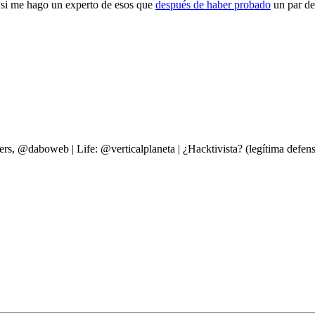
 si me hago un experto de esos que
después de haber probado
un par d
ers, @daboweb | Life: @verticalplaneta | ¿Hacktivista? (legítima d