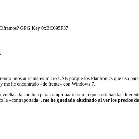
) ¿Ciframos? GPG Key 0xBC695F37
s
rando unos auriculares-micro USB porque los Plantronics que uso para
) y me he encontrado «de frente» con Windows 7.
a vuelta a la carátula para comprobar in-situ lo que costaban las diferen
to la «contraportada»,
me he quedado alucinado al ver los precios 