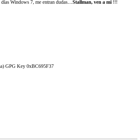
e días Windows 7, me entran dudas…
Stallman, ven a mi
!!!
efensa) GPG Key 0xBC695F37