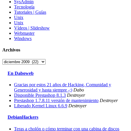
SysAdmin
Tecnología
Tutoriales | Guías
Unix
Unix
Vídeos | Slideshow
Webmaster
Windows
Archivos
Archivos
En Daboweb
Gracias por estos 21 años de Hacking, Comunidad y
Generosidad y hasta siempre -;)
Dabo
Disponible Prestashop 8.1.3
Destroyer
Prestashop 1.7.8.11 versión de mantenimiento
Destroyer
Liberado Kernel Linux 6.6.9
Destroyer
DebianHackers
Teras a cholón o cómo terminar con una cabina de discos