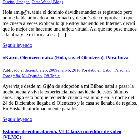
Diseño | Imagen
,
Otras Webs | Blogs
Hola amig@s, tenía el dominio davidhernandez.es registrado pero
no me había animado a meter nada y después de comprobar lo que
me cuesta a veces explicar lo que estoy haciendo en Internet, decidí
que lo mejor era hacerme una tarjeta virtual. Así que me puse manos
a la obra y le di forma a esa […]
Seguir leyendo
«Kaixo, Olentzero naiz» (Hola, soy el Olentzero). Para Intza.
Publicado el
diciembre 25, 2009
enero 6, 2010
Por
dabo
en
Dabo | Personal
,
Fotografía
,
Mi Opinión
,
Off Topic
Ayer viajé desde mi Gijón de adopción a mi Bilbao natal a pasar la
nochebuena y viví la experiencia más navideña de estos últimos
años. Digo esto porque recuerdo cuando era niño y en la noche del
24 de Diciembre llegaba el Olentzero y la casa se llenaba de regalos.
En Euskadi, afortunadamente para los […]
Seguir leyendo
Estamos de enhorabuena. VLC lanza un editor de vídeo
(VLMC)