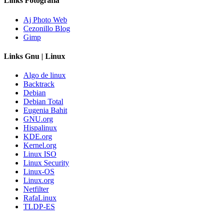
Links Fotografía
Aj Photo Web
Cezonillo Blog
Gimp
Links Gnu | Linux
Algo de linux
Backtrack
Debian
Debian Total
Eugenia Bahit
GNU.org
Hispalinux
KDE.org
Kernel.org
Linux ISO
Linux Security
Linux-OS
Linux.org
Netfilter
RafaLinux
TLDP-ES