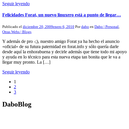
Seguir leyendo
Felicidades Forat, un nuevo linuxero está a punto de llegar…
Publicado el
diciembre 20, 2009
enero 6, 2010
Por
dabo
en
Dabo | Personal
,
Otras Webs | Blogs
Y además de pro -;), nuestro amigo Forat ya ha hecho el anuncio
«oficial» de su futura paternidad en forat.info y sólo quería darle
desde aquí la enhorabuena y decirle además que tiene todo mi apoyo
y ayuda en lo técnico para esta nueva etapa tan bonita que le va a
llegar muy pronto. La […]
Seguir leyendo
1
2
3
DaboBlog