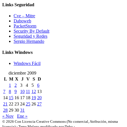
Links Seguridad
Cve – Mitre
Daboweb
PacketStorm
Security By Default
Seguridad y Redes
Sergio Hernando
Links Windows
Windows Fácil
diciembre 2009
L
M
X
J
V
S
D
1
2
3
4
5
6
7
8
9
10
11
12
13
14
15
16
17
18
19
20
21
22
23
24
25
26
27
28
29
30
31
« Nov
Ene »
© 2026 Con Licencia Creative Commons (No comercial, Atribución, misma
licencia)
-
Tema Melany modificado por Dabo
-