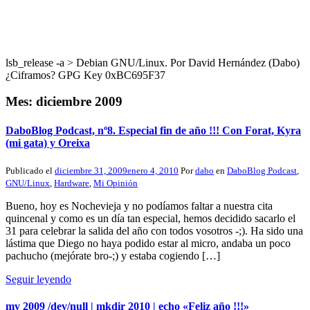
lsb_release -a > Debian GNU/Linux. Por David Hernández (Dabo)
¿Ciframos? GPG Key 0xBC695F37
Mes:
diciembre 2009
DaboBlog Podcast, nº8. Especial fin de año !!! Con Forat, Kyra
(mi gata) y Oreixa
Publicado el
diciembre 31, 2009
enero 4, 2010
Por
dabo
en
DaboBlog Podcast
,
GNU/Linux
,
Hardware
,
Mi Opinión
Bueno, hoy es Nochevieja y no podíamos faltar a nuestra cita
quincenal y como es un día tan especial, hemos decidido sacarlo el
31 para celebrar la salida del año con todos vosotros -;). Ha sido una
lástima que Diego no haya podido estar al micro, andaba un poco
pachucho (mejórate bro-;) y estaba cogiendo […]
Seguir leyendo
mv 2009 /dev/null | mkdir 2010 | echo «Feliz año !!!»