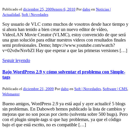
Publicado el
diciembre 25, 2009
enero 6, 2010
Por
dabo
en
Noticias |
Actualidad
,
Soft | Novedades
Soy usuario de VLC como muchos de vosotros desde hace tiempo y
si ahora han tenido a bien crear un nuevo editor de vídeo,
VideoLAN Movie Creator (VLMC), estoy convencido de que será
una gran solución para editar nuestros videos con resultados finales
semi profesionales. Demo; httpv://www.youtube.com/watch?
v=02vdwNsvbZI Hay que esperar a que las primeras versiones […]
Seguir leyendo
Bajo WordPress 2.9 y cómo solventar el problema con Simple-
tags
Publicado el
diciembre 21, 2009
Por
dabo
en
Soft | Novedades
,
Software | CMS
,
Webmaster
Bueno amigos, WordPress 2.9 ya está aquí y ayer actualicé 5 blogs
sin problemas. En Daboweb hemos publicado la lista de cambios y
mejoras que no son pocas por cierto (solventa sobre 500 bugs). Pero
con el plugin simple-tags si que hay problemas, ya que el código
bajo el que está escrito, no es compatible […]