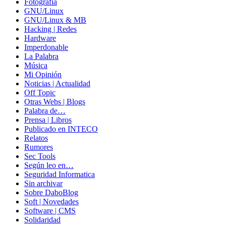
Fotografía
GNU/Linux
GNU/Linux & MB
Hacking | Redes
Hardware
Imperdonable
La Palabra
Música
Mi Opinión
Noticias | Actualidad
Off Topic
Otras Webs | Blogs
Palabra de…
Prensa | Libros
Publicado en INTECO
Relatos
Rumores
Sec Tools
Según leo en…
Seguridad Informatica
Sin archivar
Sobre DaboBlog
Soft | Novedades
Software | CMS
Solidaridad