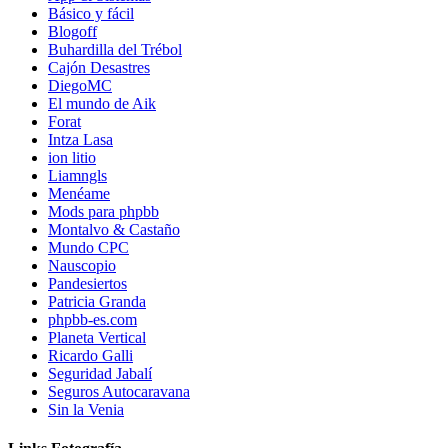
Básico y fácil
Blogoff
Buhardilla del Trébol
Cajón Desastres
DiegoMC
El mundo de Aik
Forat
Intza Lasa
ion litio
Liamngls
Menéame
Mods para phpbb
Montalvo & Castaño
Mundo CPC
Nauscopio
Pandesiertos
Patricia Granda
phpbb-es.com
Planeta Vertical
Ricardo Galli
Seguridad Jabalí
Seguros Autocaravana
Sin la Venia