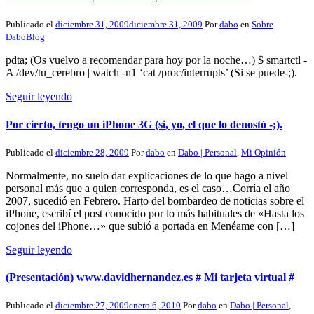
Publicado el
diciembre 31, 2009
diciembre 31, 2009
Por
dabo
en
Sobre
DaboBlog
pdta; (Os vuelvo a recomendar para hoy por la noche…) $ smartctl -
A /dev/tu_cerebro | watch -n1 ‘cat /proc/interrupts’ (Si se puede-;).
Seguir leyendo
Por cierto, tengo un iPhone 3G (si, yo, el que lo denostó -;).
Publicado el
diciembre 28, 2009
Por
dabo
en
Dabo | Personal
,
Mi Opinión
Normalmente, no suelo dar explicaciones de lo que hago a nivel
personal más que a quien corresponda, es el caso…Corría el año
2007, sucedió en Febrero. Harto del bombardeo de noticias sobre el
iPhone, escribí el post conocido por lo más habituales de «Hasta los
cojones del iPhone…» que subió a portada en Menéame con […]
Seguir leyendo
(Presentación) www.davidhernandez.es # Mi tarjeta virtual #
Publicado el
diciembre 27, 2009
enero 6, 2010
Por
dabo
en
Dabo | Personal
,