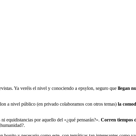
revistas. Ya veréis el nivel y conociendo a epsylon, seguro que
llegan n
lon a nivel público (en privado colaboramos con otros temas)
la comod
s ni equidistancias por aquello del «¿qué pensarán?».
Corren tiempos de
 ¿humanidad?.
n bonito y necesario como este, con temáticas tan interesantes como va