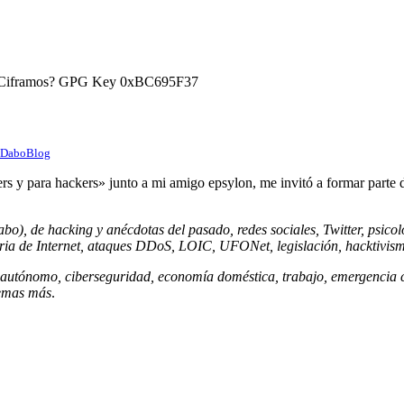
) ¿Ciframos? GPG Key 0xBC695F37
 DaboBlog
rs y para hackers» junto a mi amigo epsylon, me invitó a formar parte
 de hacking y anécdotas del pasado, redes sociales, Twitter, psicología
istoria de Internet, ataques DDoS, LOIC, UFONet, legislación, hacktivism
r autónomo, ciberseguridad, economía doméstica, trabajo, emergencia 
temas más
.