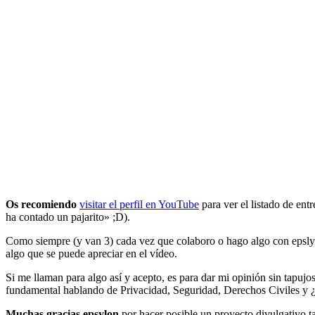
Os recomiendo
visitar el perfil en YouTube
para ver el listado de ent
ha contado un pajarito» ;D).
Como siempre (y van 3) cada vez que colaboro o hago algo con epsly
algo que se puede apreciar en el vídeo.
Si me llaman para algo así y acepto, es para dar mi opinión sin tapujo
fundamental hablando de Privacidad, Seguridad, Derechos Civiles y
Muchas gracias epsylon
por hacer posible un proyecto divulgativo ta