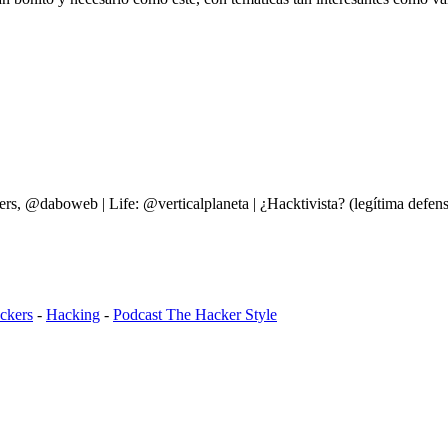
ers, @daboweb | Life: @verticalplaneta | ¿Hacktivista? (legítima d
ckers
-
Hacking
-
Podcast The Hacker Style