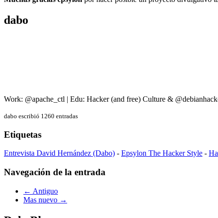
dabo
Work: @apache_ctl | Edu: Hacker (and free) Culture & @debianhack
dabo escribió 1260 entradas
Etiquetas
Entrevista David Hernández (Dabo)
-
Epsylon The Hacker Style
-
Ha
Navegación de la entrada
← Antiguo
Mas nuevo →