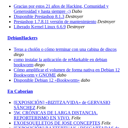
Gracias por estos 21 años de Hacking, Comunidad y
Generosidad y hasta siempre -;)
Dabo
Disponible Prestashop 8.1.3
Destroyer
Prestashop 1.7.8.11 versión de mantenimiento
Destroyer
Liberado Kernel Linux 6.6.9
Destroyer
DebianHackers
Teras a cholón o cómo terminar con una cabina de discos
diego
como instalar la aplicación de reMarkable en debian
bookworm
diego
Cómo amplificar el volumen de forma nativa en Debian 12
Bookworm y GNOME
dabo
Disponible Debian 12 «Bookworm»
dabo
En Caborian
[EXPOSICIÓN] «BIZITZA/VIDA» de GERVASIO
SÁNCHEZ
Felix
5W. CRÓNICAS DE LARGA DISTANCIA.
REPORTERISMO EN VIVO.
Felix
EXOESQUELETOS DE JOSE CONCEPTES
Felix