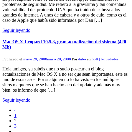
problemas de seguridad. Me refiero a la gravísima y tan comentada
vulnerabilidad del protocolo DNS que ha traído de cabeza a los
grandes de Internet. A unos de cabeza y a otros de culo, como es el
caso de Apple que había sido informada por Dan […]
Seguir leyendo
Mac OS X Leopard 10.5.3, gran actualización del sistema (420
Mb)
Publicado el
mayo 29, 2008
mayo 29, 2008
Por
dabo
en
Soft | Novedades
Hola amigos, ya sabéis que no suelo postear en el blog
actualizaciones de Mac OS X a no ser que sean importantes, este es
uno de esos casos. Por si alguien no lo ha visto en los múltiples
sitios maqueros que se han hecho eco del update y además muy
bien, os informo de que […]
Seguir leyendo
‹
1
2
3
...