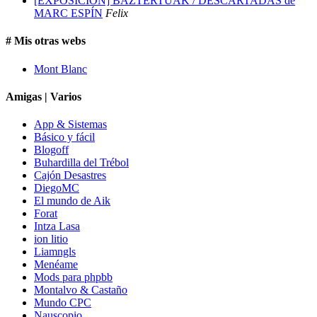
[EXPOSICIÓN] BAZTERTUAK / DESCARTADAS de
MARC ESPÍN
Felix
# Mis otras webs
Mont Blanc
Amigas | Varios
App & Sistemas
Básico y fácil
Blogoff
Buhardilla del Trébol
Cajón Desastres
DiegoMC
El mundo de Aik
Forat
Intza Lasa
ion litio
Liamngls
Menéame
Mods para phpbb
Montalvo & Castaño
Mundo CPC
Nauscopio