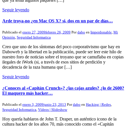
que ya tenía algunos paquetes […]
Seguir leyendo
Arde troya-no ¿en Mac OS X? si, dos en un par de días…
Publicado el
enero 27, 2009
febrero 26, 2009
Por
dabo
en
Imperdonable
,
Mi
Opinión
,
Seguridad Informatica
Creo que uno de los síntomas del poco corporativismo que hay en
Daboweb y la libertad en la publicación, puede ser leer este hilo de
nuestro foro de noticias sobre el troyano que se camuflaba en copias
ilegales de iWork (si, a través de esos sitios de perdición y
decadencia de la raza humana que […]
Seguir leyendo
¿Conoces al «Capitán Crunch»? ¿las cajas azules? ¿lo de 2600?
El maquero más hacker…
Publicado el
enero 3, 2009
junio 23, 2013
Por
dabo
en
Hacking | Redes
,
Seguridad Informatica
,
Vídeos | Slideshow
Hoy quería hablaros de John T. Draper, un auténtico icono de la
cultura hacker de los años 70, más conocido como el «Capitán