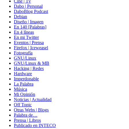
Cine | Tv
Dabo | Personal
DaboBlog Podcast
Debian
Diseño | Imagen
En 140 [Palabras]
En 4 líneas
En mi Twitter
Eventos | Prensa
Firefox | Iceweasel
Fotografía
GNU/Linux
GNU/Linux & MB
Hacking | Redes
Hardware
Imperdonable
La Palabra
Música
Mi Opinión
Noticias | Actualidad
Off Topic
Otras Webs | Blogs
Palabra de…
Prensa | Libros
Publicado en INTECO