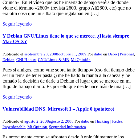
Crunch». En el vídeo que os he insertado debajo veréis de donde
viene el término «2600» (revista 2600, grupo Alt2600, etc) que no
era otra cosa que un silbato que regalaban en […]
Seguir leyendo
Y Debian GNU/Linux tiene lo que se merece. ¿Hasta siempre
Mac OS X?
Publicado el
septiembre 23, 2008
octubre 11, 2009
Por
dabo
en
Dabo | Personal
,
Debian
,
GNU/Linux
,
GNU/Linux & MB
,
Mi Opinión
Pues si amigos, como «me sobra tanto tiempo» (eso del tiempo debe
ser un tema de tener pasta-;) me he liado la manta a la cabeza y he
tomado la decisión de darle a Debian el lugar que se merece en mi
flujo de trabajo diario. Es por ello que desde hace más de una […]
Seguir leyendo
Vulnerabilidad DNS, Microsoft 1 – Apple 0 (patatero)
Publicado el
agosto 2, 2008
agosto 2, 2008
Por
dabo
en
Hacking | Redes
,
Imperdonable
,
Mi Opinión
,
Seguridad Informatica
Es preocupante como se afrontan desde Apple últimamente los