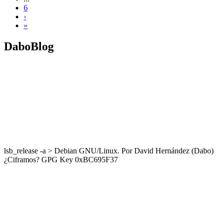
6
›
»
DaboBlog
lsb_release -a > Debian GNU/Linux. Por David Hernández (Dabo)
¿Ciframos? GPG Key 0xBC695F37