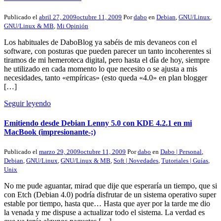
Publicado el
abril 27, 2009
octubre 11, 2009
Por
dabo
en
Debian
,
GNU/Linux
,
GNU/Linux & MB
,
Mi Opinión
Los habituales de DaboBlog ya sabéis de mis devaneos con el
software, con posturas que pueden parecer un tanto incoherentes si
tiramos de mi hemeroteca digital, pero hasta el día de hoy, siempre
he utilizado en cada momento lo que necesito o se ajusta a mis
necesidades, tanto «empíricas» (esto queda «4.0» en plan blogger
[…]
Seguir leyendo
Emitiendo desde Debian Lenny 5.0 con KDE 4.2.1 en mi
MacBook (impresionante-;)
Publicado el
marzo 29, 2009
octubre 11, 2009
Por
dabo
en
Dabo | Personal
,
Debian
,
GNU/Linux
,
GNU/Linux & MB
,
Soft | Novedades
,
Tutoriales | Guías
,
Unix
No me pude aguantar, mirad que dije que esperaría un tiempo, que si
con Etch (Debian 4.0) podría disfrutar de un sistema operativo super
estable por tiempo, hasta que… Hasta que ayer por la tarde me dio
la venada y me dispuse a actualizar todo el sistema. La verdad es