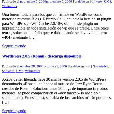
Publicado el
noviembre 5, 2006
noviembre 5, 2006
Por
dabo
en
Software | CMS
,
Webmaster
Una buena noticia para los que confíamos en WordPress como
motor de nuestros Blogs. Ricardo Galli, anuncia la beta de su plugin
para WordPress, «WP-Cache 2.0.18», siendo este plugin un
imprescindible en toda instalación de wp que se precie. Entre otros
temas, soluciona un fallo que se daba cuando se devolvía un error
«404» mediante […]
Seguir leyendo
WordPress 2.0.5 (Ronan), descarga disponible.
Publicado el
octubre 28, 2006
octubre 28, 2006
Por
dabo
en
Soft | Novedades
,
Software | CMS
,
Webmaster
Acaba de ser liberada hace 30 min la versión 2.0.5 de WordPress
denominado «Ronan» en honor al músico de Jazz Ryan Boren
creador de Ronan. Soluciona unos 50 bugs de importancia y otros
menores (se pude comprobar en el «dev tracker» lo añadido /
solucionado). En este post, se habla de los cambios más importantes,
[…]
Seguir leyendo