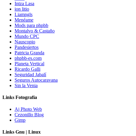
Intza Lasa
ion litio
Liamngls
Menéame
Mods para phpbb
Montalvo & Castaño
Mundo CPC
Nauscopio
Pandesiertos
Patricia Granda
phpbb-es.com
Planeta Vertical
Ricardo Galli
Seguridad Jabalí
Seguros Autocaravana
Sin la Venia
Links Fotografía
Aj Photo Web
Cezonillo Blog
Gimp
Links Gnu | Linux