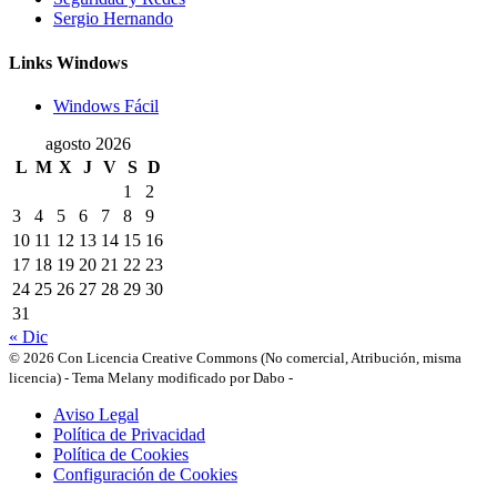
Sergio Hernando
Links Windows
Windows Fácil
agosto 2026
L
M
X
J
V
S
D
1
2
3
4
5
6
7
8
9
10
11
12
13
14
15
16
17
18
19
20
21
22
23
24
25
26
27
28
29
30
31
« Dic
© 2026 Con Licencia Creative Commons (No comercial, Atribución, misma
licencia)
-
Tema Melany modificado por Dabo
-
Aviso Legal
Política de Privacidad
Política de Cookies
Configuración de Cookies