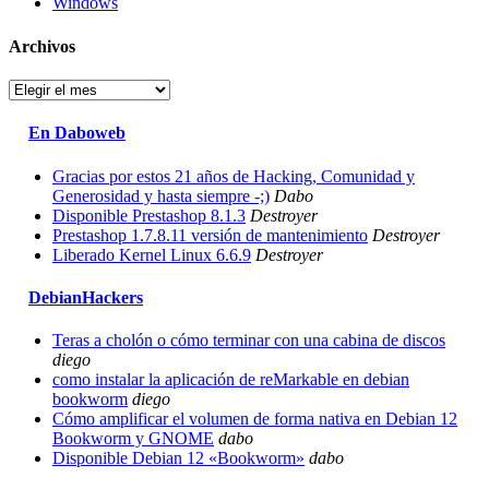
Windows
Archivos
Archivos
En Daboweb
Gracias por estos 21 años de Hacking, Comunidad y
Generosidad y hasta siempre -;)
Dabo
Disponible Prestashop 8.1.3
Destroyer
Prestashop 1.7.8.11 versión de mantenimiento
Destroyer
Liberado Kernel Linux 6.6.9
Destroyer
DebianHackers
Teras a cholón o cómo terminar con una cabina de discos
diego
como instalar la aplicación de reMarkable en debian
bookworm
diego
Cómo amplificar el volumen de forma nativa en Debian 12
Bookworm y GNOME
dabo
Disponible Debian 12 «Bookworm»
dabo