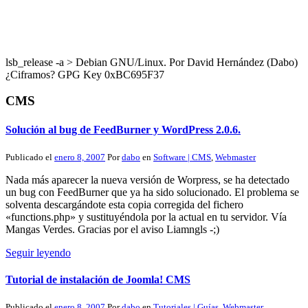
lsb_release -a > Debian GNU/Linux. Por David Hernández (Dabo)
¿Ciframos? GPG Key 0xBC695F37
CMS
Solución al bug de FeedBurner y WordPress 2.0.6.
Publicado el
enero 8, 2007
Por
dabo
en
Software | CMS
,
Webmaster
Nada más aparecer la nueva versión de Worpress, se ha detectado
un bug con FeedBurner que ya ha sido solucionado. El problema se
solventa descargándote esta copia corregida del fichero
«functions.php» y sustituyéndola por la actual en tu servidor. Vía
Mangas Verdes. Gracias por el aviso Liamngls -;)
Seguir leyendo
Tutorial de instalación de Joomla! CMS
Publicado el
enero 8, 2007
Por
dabo
en
Tutoriales | Guías
,
Webmaster