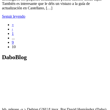
También es interesante que le déis un vistazo a la guía de
actualización en Castellano, […]
Seguir leyendo
«
‹
1
...
9
10
DaboBlog
lsb_release -a > Debian GNU/Linux. Por David Hernández (Dabo)