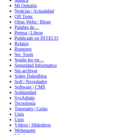
Música
Mi Opinión
Noticias | Actualidad
Off Topic
Otras Webs | Blogs
Palabra de…
Prensa | Libros
Publicado en INTECO
Relatos
Rumores
Sec Tools
Según leo en…
Seguridad Informatica
Sin archivar
Sobre DaboBlog
Soft | Novedades
Software | CMS
Solidaridad
SysAdmin
Tecnología
Tutoriales | Guías
Unix
Unix
Vídeos | Slideshow
Webmaster