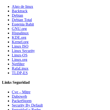
Algo de linux
Backtrack
Debian
Debian Total
Eugenia Bahit
GNU.org
Hispalinux
KDE.org
Kernel.org
Linux ISO
Linux Security
Linux-OS
Linux.org
Netfilter
RafaLinux
TLDP-ES
Links Seguridad
Cve – Mitre
Daboweb
PacketStorm
Security By Default
Seguridad y Redes