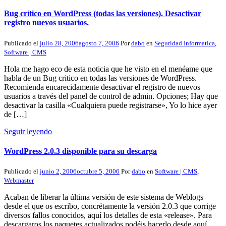
Bug crítico en WordPress (todas las versiones). Desactivar
registro nuevos usuarios.
Publicado el
julio 28, 2006
agosto 7, 2006
Por
dabo
en
Seguridad Informatica
,
Software | CMS
Hola me hago eco de esta noticia que he visto en el menéame que
habla de un Bug critico en todas las versiones de WordPress.
Recomienda encarecidamente desactivar el registro de nuevos
usuarios a través del panel de control de admin. Opciones; Hay que
desactivar la casilla «Cualquiera puede registrarse», Yo lo hice ayer
de […]
Seguir leyendo
WordPress 2.0.3 disponible para su descarga
Publicado el
junio 2, 2006
octubre 5, 2006
Por
dabo
en
Software | CMS
,
Webmaster
Acaban de liberar la última versión de este sistema de Weblogs
desde el que os escribo, concrétamente la versión 2.0.3 que corrige
diversos fallos conocidos, aquí los detalles de esta «release». Para
descargaros los paquetes actualizados podéis hacerlo desde aquí.