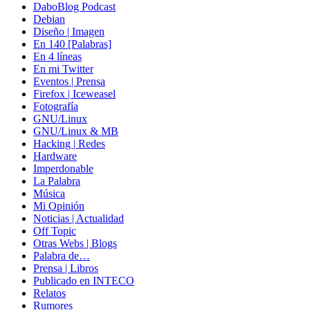
DaboBlog Podcast
Debian
Diseño | Imagen
En 140 [Palabras]
En 4 líneas
En mi Twitter
Eventos | Prensa
Firefox | Iceweasel
Fotografía
GNU/Linux
GNU/Linux & MB
Hacking | Redes
Hardware
Imperdonable
La Palabra
Música
Mi Opinión
Noticias | Actualidad
Off Topic
Otras Webs | Blogs
Palabra de…
Prensa | Libros
Publicado en INTECO
Relatos
Rumores