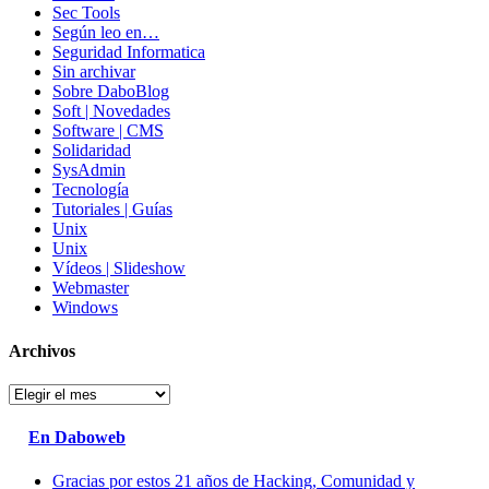
Sec Tools
Según leo en…
Seguridad Informatica
Sin archivar
Sobre DaboBlog
Soft | Novedades
Software | CMS
Solidaridad
SysAdmin
Tecnología
Tutoriales | Guías
Unix
Unix
Vídeos | Slideshow
Webmaster
Windows
Archivos
Archivos
En Daboweb
Gracias por estos 21 años de Hacking, Comunidad y