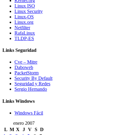
Kernel.org
Linux ISO
Linux Security
Linux-OS
Linux.org
Netfilter
RafaLinux
TLDP-ES
Links Seguridad
Cve – Mitre
Daboweb
PacketStorm
Security By Default
Seguridad y Redes
Sergio Hernando
Links Windows
Windows Fácil
enero 2007
L
M
X
J
V
S
D