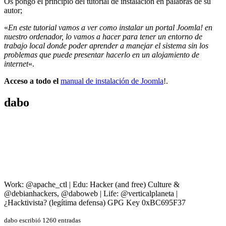
Os pongo el principio del tutorial de instalación en palabras de su
autor;
«
En este tutorial vamos a ver como instalar un portal Joomla! en
nuestro ordenador, lo vamos a hacer para tener un entorno de
trabajo local donde poder aprender a manejar el sistema sin los
problemas que puede presentar hacerlo en un alojamiento de
internet
«.
Acceso a todo el
manual de instalación de Joomla
!.
dabo
Work: @apache_ctl | Edu: Hacker (and free) Culture &
@debianhackers, @daboweb | Life: @verticalplaneta |
¿Hacktivista? (legítima defensa) GPG Key 0xBC695F37
dabo escribió 1260 entradas