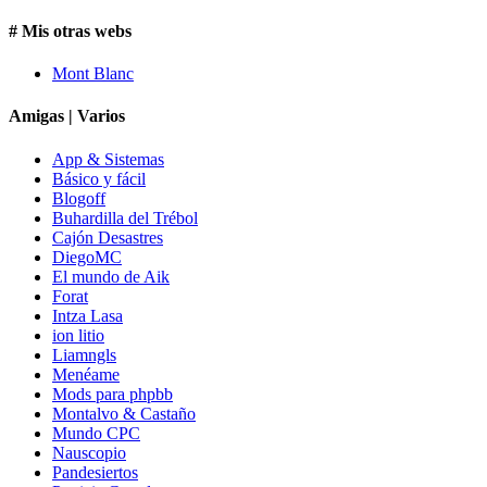
# Mis otras webs
Mont Blanc
Amigas | Varios
App & Sistemas
Básico y fácil
Blogoff
Buhardilla del Trébol
Cajón Desastres
DiegoMC
El mundo de Aik
Forat
Intza Lasa
ion litio
Liamngls
Menéame
Mods para phpbb
Montalvo & Castaño
Mundo CPC
Nauscopio
Pandesiertos