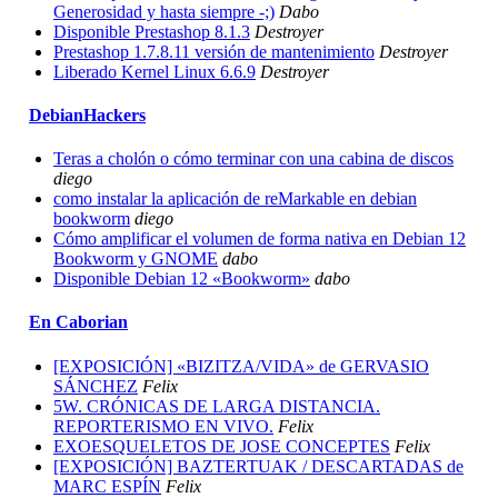
Generosidad y hasta siempre -;)
Dabo
Disponible Prestashop 8.1.3
Destroyer
Prestashop 1.7.8.11 versión de mantenimiento
Destroyer
Liberado Kernel Linux 6.6.9
Destroyer
DebianHackers
Teras a cholón o cómo terminar con una cabina de discos
diego
como instalar la aplicación de reMarkable en debian
bookworm
diego
Cómo amplificar el volumen de forma nativa en Debian 12
Bookworm y GNOME
dabo
Disponible Debian 12 «Bookworm»
dabo
En Caborian
[EXPOSICIÓN] «BIZITZA/VIDA» de GERVASIO
SÁNCHEZ
Felix
5W. CRÓNICAS DE LARGA DISTANCIA.
REPORTERISMO EN VIVO.
Felix
EXOESQUELETOS DE JOSE CONCEPTES
Felix
[EXPOSICIÓN] BAZTERTUAK / DESCARTADAS de
MARC ESPÍN
Felix