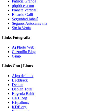
Patricia Granda
phpbb-es.com
Planeta Vertical
Ricardo Galli
Seguridad Jabalí
Seguros Autocaravana
Sin la Venia
Links Fotografía
Aj Photo Web
Cezonillo Blog
Gimp
Links Gnu | Linux
Algo de linux
Backtrack
Debian
Debian Total
Eugenia Bahit
GNU.org
Hispalinux
KDE.org