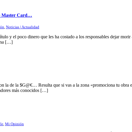
 de Master Card…
ión
,
Noticias | Actualidad
tulo y el poco dinero que les ha costado a los responsables dejar morir a
ana […]
con la de la $G@€… Resulta que si vas a la zona «promociona tu obra en
scadores más conocidos […]
le
,
Mi Opinión