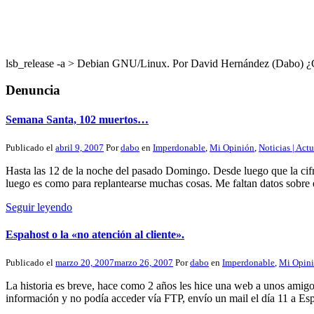
lsb_release -a > Debian GNU/Linux. Por David Hernández (Dabo
Denuncia
Semana Santa, 102 muertos…
Publicado el
abril 9, 2007
Por
dabo
en
Imperdonable
,
Mi Opinión
,
Noticias | Act
Hasta las 12 de la noche del pasado Domingo. Desde luego que la cifra
luego es como para replantearse muchas cosas. Me faltan datos sobre 
Seguir leyendo
Espahost o la «no atención al cliente».
Publicado el
marzo 20, 2007
marzo 26, 2007
Por
dabo
en
Imperdonable
,
Mi Opin
La historia es breve, hace como 2 años les hice una web a unos amigos
información y no podía acceder vía FTP, envío un mail el día 11 a E