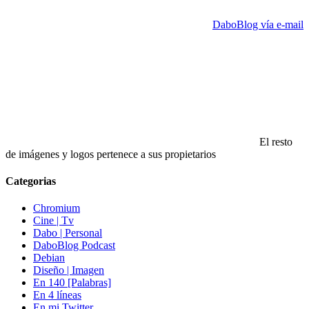
DaboBlog vía e-mail
El resto
de imágenes y logos pertenece a sus propietarios
Categorias
Chromium
Cine | Tv
Dabo | Personal
DaboBlog Podcast
Debian
Diseño | Imagen
En 140 [Palabras]
En 4 líneas
En mi Twitter