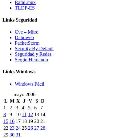
RafaLinux
TLDP-ES
Links Seguridad
Cve – Mitre
Daboweb
PacketStorm
Security By Default
Seguridad y Redes
Sergio Hernando
Links Windows
Windows Fácil
mayo 2006
L
M
X
J
V
S
D
1
2
3
4
5
6
7
8
9
10
11
12
13
14
15
16
17
18
19
20
21
22
23
24
25
26
27
28
29
30
31