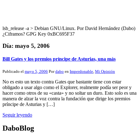
lsb_release -a > Debian GNU/Linux. Por David Hernández (Dabo)
¿Ciframos? GPG Key 0xBC695F37
Día:
mayo 5, 2006
Bill Gates y los premios príncipe de Asturias, una más
Publicado el
mayo 5, 2006
Por
dabo
en
Imperdonable
,
Mi Opinión
No es esto un texto contra Gates que bastante tiene con estar
obligado a usar algo como el Explorer, realmente podía ser peor y
hacer como otros de su «casta» y no soltar un duro. Esto solo es una
manera de alzar la voz contra la fundación que dirige los premios
príncipe de Asturias y […]
Seguir leyendo
DaboBlog