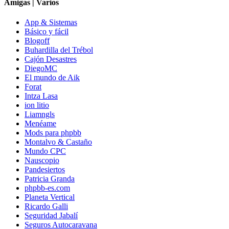
Amigas | Varios
App & Sistemas
Básico y fácil
Blogoff
Buhardilla del Trébol
Cajón Desastres
DiegoMC
El mundo de Aik
Forat
Intza Lasa
ion litio
Liamngls
Menéame
Mods para phpbb
Montalvo & Castaño
Mundo CPC
Nauscopio
Pandesiertos
Patricia Granda
phpbb-es.com
Planeta Vertical
Ricardo Galli
Seguridad Jabalí
Seguros Autocaravana