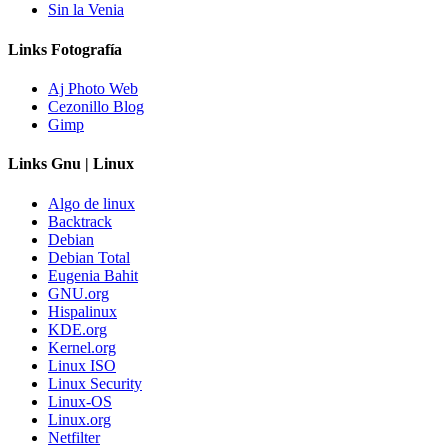
Sin la Venia
Links Fotografía
Aj Photo Web
Cezonillo Blog
Gimp
Links Gnu | Linux
Algo de linux
Backtrack
Debian
Debian Total
Eugenia Bahit
GNU.org
Hispalinux
KDE.org
Kernel.org
Linux ISO
Linux Security
Linux-OS
Linux.org
Netfilter