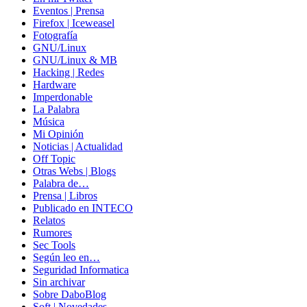
Eventos | Prensa
Firefox | Iceweasel
Fotografía
GNU/Linux
GNU/Linux & MB
Hacking | Redes
Hardware
Imperdonable
La Palabra
Música
Mi Opinión
Noticias | Actualidad
Off Topic
Otras Webs | Blogs
Palabra de…
Prensa | Libros
Publicado en INTECO
Relatos
Rumores
Sec Tools
Según leo en…
Seguridad Informatica
Sin archivar
Sobre DaboBlog
Soft | Novedades