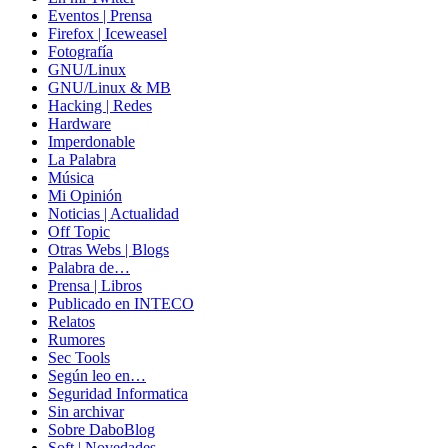
Eventos | Prensa
Firefox | Iceweasel
Fotografía
GNU/Linux
GNU/Linux & MB
Hacking | Redes
Hardware
Imperdonable
La Palabra
Música
Mi Opinión
Noticias | Actualidad
Off Topic
Otras Webs | Blogs
Palabra de…
Prensa | Libros
Publicado en INTECO
Relatos
Rumores
Sec Tools
Según leo en…
Seguridad Informatica
Sin archivar
Sobre DaboBlog
Soft | Novedades