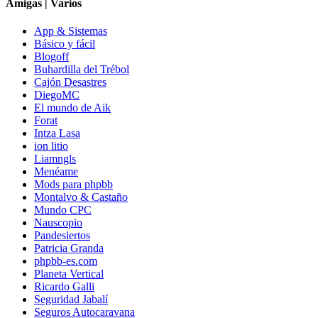
Amigas | Varios
App & Sistemas
Básico y fácil
Blogoff
Buhardilla del Trébol
Cajón Desastres
DiegoMC
El mundo de Aik
Forat
Intza Lasa
ion litio
Liamngls
Menéame
Mods para phpbb
Montalvo & Castaño
Mundo CPC
Nauscopio
Pandesiertos
Patricia Granda
phpbb-es.com
Planeta Vertical
Ricardo Galli
Seguridad Jabalí
Seguros Autocaravana