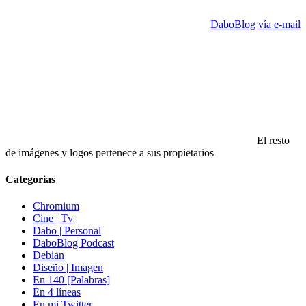
DaboBlog vía e-mail
El resto
de imágenes y logos pertenece a sus propietarios
Categorias
Chromium
Cine | Tv
Dabo | Personal
DaboBlog Podcast
Debian
Diseño | Imagen
En 140 [Palabras]
En 4 líneas
En mi Twitter