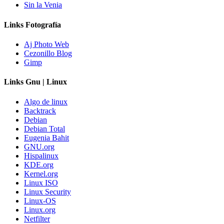
Sin la Venia
Links Fotografía
Aj Photo Web
Cezonillo Blog
Gimp
Links Gnu | Linux
Algo de linux
Backtrack
Debian
Debian Total
Eugenia Bahit
GNU.org
Hispalinux
KDE.org
Kernel.org
Linux ISO
Linux Security
Linux-OS
Linux.org
Netfilter