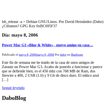
lsb_release -a > Debian GNU/Linux. Por David Hernández (Dabo)
¿Ciframos? GPG Key 0xBC695F37
Día:
mayo 8, 2006
Power Mac G3 «Blue & White» , nuevo amigo en casa…
Publicado el
mayo 8, 2006
mayo 9, 2006
Por
dabo
en
Hardware
Este fin de semana me he traido de la casa de unos amigos de
Zarautz un Power Mac G3. Acabo de ponerlo a funcionar y parece
que se defiende bien, es el 450 mhz con 768 MB de Ram, dos
firewire a 400, 2 USB (1.0) y 9 Gb de disco duro. El mítico azul
[…]
Seguir leyendo
DaboBlog