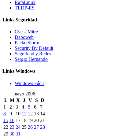
RafaLinux
TLDP-ES
Links Seguridad
Cve – Mitre
Daboweb
PacketStorm
Security By Default
Seguridad y Redes
Sergio Hernando
Links Windows
Windows Fácil
mayo 2006
L
M
X
J
V
S
D
1
2
3
4
5
6
7
8
9
10
11
12
13
14
15
16
17
18
19
20
21
22
23
24
25
26
27
28
29
30
31