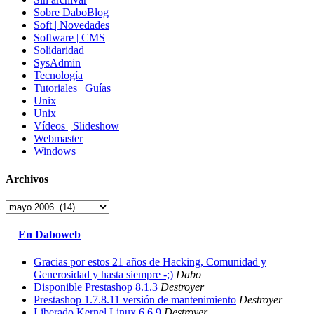
Sobre DaboBlog
Soft | Novedades
Software | CMS
Solidaridad
SysAdmin
Tecnología
Tutoriales | Guías
Unix
Unix
Vídeos | Slideshow
Webmaster
Windows
Archivos
Archivos
En Daboweb
Gracias por estos 21 años de Hacking, Comunidad y
Generosidad y hasta siempre -;)
Dabo
Disponible Prestashop 8.1.3
Destroyer
Prestashop 1.7.8.11 versión de mantenimiento
Destroyer
Liberado Kernel Linux 6.6.9
Destroyer