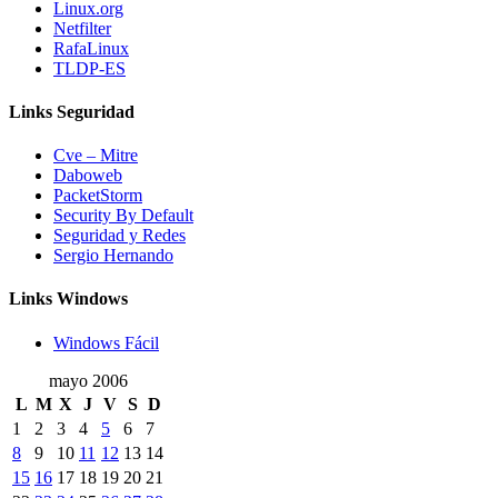
Linux.org
Netfilter
RafaLinux
TLDP-ES
Links Seguridad
Cve – Mitre
Daboweb
PacketStorm
Security By Default
Seguridad y Redes
Sergio Hernando
Links Windows
Windows Fácil
mayo 2006
L
M
X
J
V
S
D
1
2
3
4
5
6
7
8
9
10
11
12
13
14
15
16
17
18
19
20
21