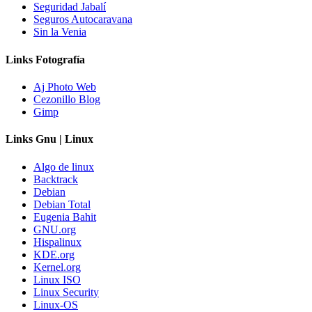
Seguridad Jabalí
Seguros Autocaravana
Sin la Venia
Links Fotografía
Aj Photo Web
Cezonillo Blog
Gimp
Links Gnu | Linux
Algo de linux
Backtrack
Debian
Debian Total
Eugenia Bahit
GNU.org
Hispalinux
KDE.org
Kernel.org
Linux ISO
Linux Security
Linux-OS