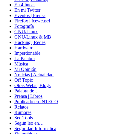
En 4 líneas
En mi Twitter
Eventos | Prensa
Firefox | Iceweasel
Fotografía
GNU/Linux
GNU/Linux & MB
Hacking | Redes
Hardware
Imperdonable
La Palabra
Música
Mi Opinión
Noticias | Actualidad
Off Topic
Otras Webs | Blogs
Palabra de…
Prensa | Libros
Publicado en INTECO
Relatos
Rumores
Sec Tools
Según leo en…
Seguridad Informatica
Sin archivar