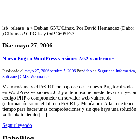
lsb_release -a > Debian GNU/Linux. Por David Hernández (Dabo)
¿Ciframos? GPG Key 0xBC695F37
Día:
mayo 27, 2006
Nuevo Bug en WordPress versiones 2.0.2 y anteriores
Publicado el
mayo 27, 2006
octubre 5, 2006
Por
dabo
en
Seguridad Informatica
,
Software | CMS
,
Webmaster
Vía menéame y el FrSIRT me hago eco este nuevo Bug localizado
en WordPress versiones 2.0.2 y anterioresque puede llevar a inyectar
código PHP o comprometer un servidor web vulnerable
(información sobre el fallo en FrSIRT y Menéame). A falta de tener
tiempo para hacer unas comprobaciones y sin que haya una solución
«oficial» teniendo […]
Seguir leyendo
DaboBlog