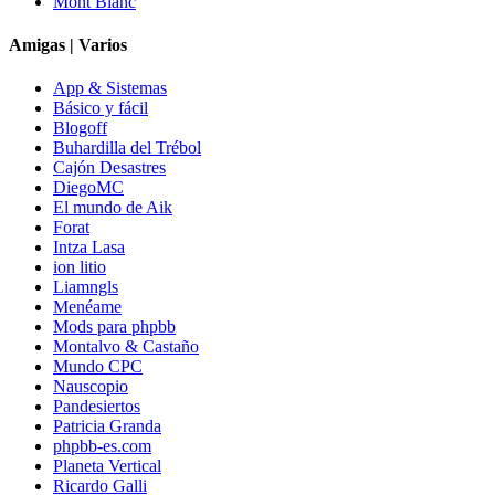
Mont Blanc
Amigas | Varios
App & Sistemas
Básico y fácil
Blogoff
Buhardilla del Trébol
Cajón Desastres
DiegoMC
El mundo de Aik
Forat
Intza Lasa
ion litio
Liamngls
Menéame
Mods para phpbb
Montalvo & Castaño
Mundo CPC
Nauscopio
Pandesiertos
Patricia Granda
phpbb-es.com
Planeta Vertical
Ricardo Galli