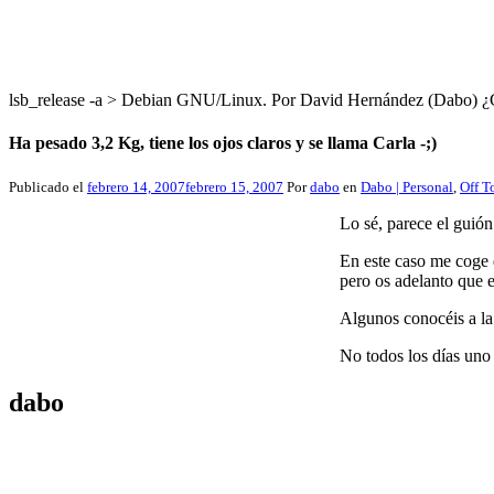
lsb_release -a > Debian GNU/Linux. Por David Hernández (Dabo
Ha pesado 3,2 Kg, tiene los ojos claros y se llama Carla -;)
Publicado el
febrero 14, 2007
febrero 15, 2007
Por
dabo
en
Dabo | Personal
,
Off T
Lo sé, parece el guión
En este caso me coge 
pero os adelanto que 
Algunos conocéis a la
No todos los días uno
dabo