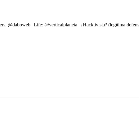
ers, @daboweb | Life: @verticalplaneta | ¿Hacktivista? (legítima d