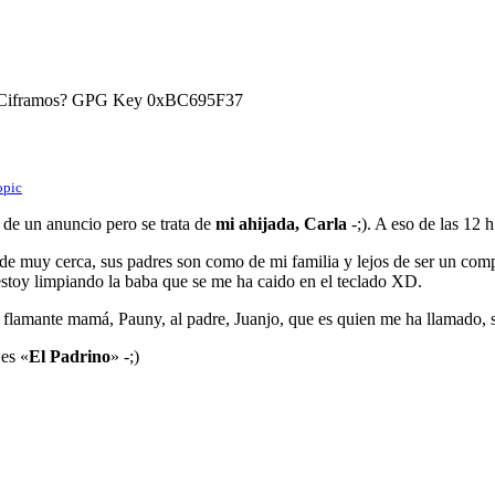
) ¿Ciframos? GPG Key 0xBC695F37
opic
 de un anuncio pero se trata de
mi ahijada, Carla
-;). A eso de las 12
de muy cerca, sus padres son como de mi familia y lejos de ser un compr
estoy limpiando la baba que se me ha caido en el teclado XD.
 flamante mamá, Pauny, al padre, Juanjo, que es quien me ha llamado, s
 es «
El Padrino
» -;)