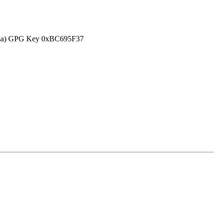
efensa) GPG Key 0xBC695F37