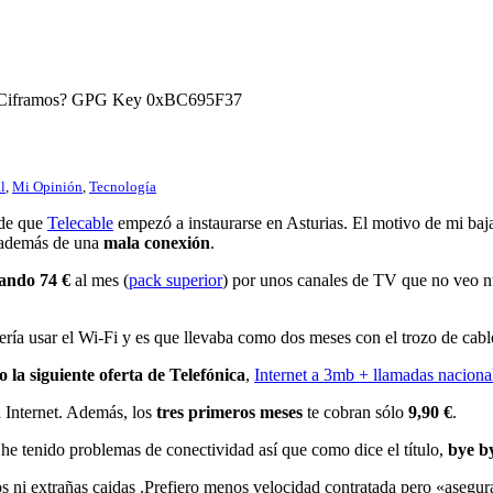
) ¿Ciframos? GPG Key 0xBC695F37
l
,
Mi Opinión
,
Tecnología
sde que
Telecable
empezó a instaurarse en Asturias. El motivo de mi baj
n además de una
mala conexión
.
gando 74 €
al mes (
pack superior
) por unos canales de TV que no veo 
ría usar el Wi-Fi y es que llevaba como dos meses con el trozo de cabl
 la siguiente oferta de Telefónica
,
Internet a 3mb + llamadas nacional
a Internet. Además, los
tres primeros meses
te cobran sólo
9,90 €
.
he tenido problemas de conectividad así que como dice el título,
bye by
cos ni extrañas caidas .Prefiero menos velocidad contratada pero «aseg