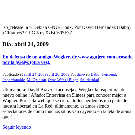
lsb_release -a > Debian GNU/Linux. Por David Hernández (Dabo)
¿Ciframos? GPG Key 0xBC695F37
Día:
abril 24, 2009
En defensa de un amigo, Wogker, de www.agujero.com acosado
por la $G@€ (otra vez).
Publicado el
abril 24, 2009
abril 26, 2009
Por
dabo
en
Dabo | Personal
,
Imperdonable
,
Mi Opinión
,
Otras Webs | Blogs
,
Solidaridad
Última hora; David Bravo le aconseja a Wogker la reapertura, de
nuevo online ! Añado; Entrevista en 5lineas para conocer mejor a
Wogker. Por cada web que se cierra, todos perdemos una parte de
nuestra libertad en La Red, últimamente, estamos siendo
espectadores de como muchos sitios van cayendo en la tela de araña
que […]
Seguir leyendo