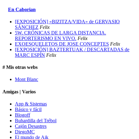
En Caborian
[EXPOSICIÓN] «BIZITZA/VIDA» de GERVASIO
SÁNCHEZ
Felix
5W. CRÓNICAS DE LARGA DISTANCIA.
REPORTERISMO EN VIVO.
Felix
EXOESQUELETOS DE JOSE CONCEPTES
Felix
[EXPOSICIÓN] BAZTERTUAK / DESCARTADAS de
MARC ESPÍN
Felix
# Mis otras webs
Mont Blanc
Amigas | Varios
App & Sistemas
Básico y fácil
Blogoff
Buhardilla del Trébol
Cajón Desastres
DiegoMC
El mundo de Aik