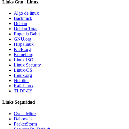
Links Gnu | Linux
Algo de linux
Backtrack
Debian
Debian Total
Eugenia Bahit
GNU.org
Hispalinux
KDE.org
Kernel.org
Linux ISO
Linux Security
Linux-OS
Linux.org
Netfilter
RafaLinux
TLDP-ES
Links Seguridad
Cve – Mitre
Daboweb
PacketStorm