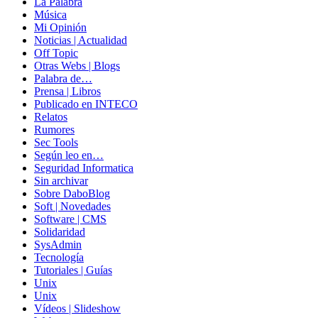
La Palabra
Música
Mi Opinión
Noticias | Actualidad
Off Topic
Otras Webs | Blogs
Palabra de…
Prensa | Libros
Publicado en INTECO
Relatos
Rumores
Sec Tools
Según leo en…
Seguridad Informatica
Sin archivar
Sobre DaboBlog
Soft | Novedades
Software | CMS
Solidaridad
SysAdmin
Tecnología
Tutoriales | Guías
Unix
Unix
Vídeos | Slideshow