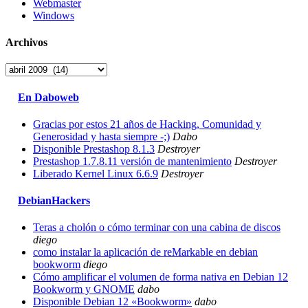
Webmaster
Windows
Archivos
Archivos
En Daboweb
Gracias por estos 21 años de Hacking, Comunidad y
Generosidad y hasta siempre -;)
Dabo
Disponible Prestashop 8.1.3
Destroyer
Prestashop 1.7.8.11 versión de mantenimiento
Destroyer
Liberado Kernel Linux 6.6.9
Destroyer
DebianHackers
Teras a cholón o cómo terminar con una cabina de discos
diego
como instalar la aplicación de reMarkable en debian
bookworm
diego
Cómo amplificar el volumen de forma nativa en Debian 12
Bookworm y GNOME
dabo
Disponible Debian 12 «Bookworm»
dabo