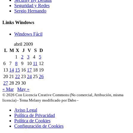
Security By Default
Seguridad y Redes
Sergio Hernando
Links Windows
Windows Fácil
abril 2009
L
M
X
J
V
S
D
1
2
3
4
5
6
7
8
9
10
11
12
13
14
15
16
17
18
19
20
21
22
23
24
25
26
27
28
29
30
« Mar
May »
© 2026 Con Licencia Creative Commons (No comercial, Atribución, misma
licencia)
-
Tema Melany modificado por Dabo
-
Aviso Legal
Política de Privacidad
Política de Cookies
Configuración de Cookies