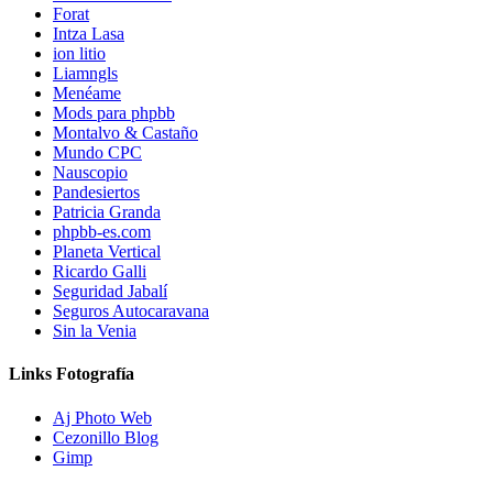
Forat
Intza Lasa
ion litio
Liamngls
Menéame
Mods para phpbb
Montalvo & Castaño
Mundo CPC
Nauscopio
Pandesiertos
Patricia Granda
phpbb-es.com
Planeta Vertical
Ricardo Galli
Seguridad Jabalí
Seguros Autocaravana
Sin la Venia
Links Fotografía
Aj Photo Web
Cezonillo Blog
Gimp