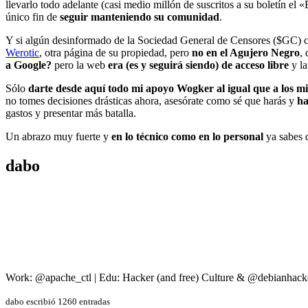
llevarlo todo adelante (casi medio millón de suscritos a su boletín el
único fin de
seguir manteniendo su comunidad
.
Y si algún desinformado de la Sociedad General de Censores ($GC) co
Werotic
, otra página de su propiedad, pero
no en el Agujero Negro
,
a Google?
pero la web
era (es y seguirá siendo) de acceso libre
y la
Sólo
darte desde aquí todo mi apoyo Wogker al igual que a los 
no tomes decisiones drásticas ahora, asesórate como sé que harás y
ha
gastos y presentar más batalla.
Un abrazo muy fuerte y
en lo técnico como en lo personal
ya sabes 
dabo
Work: @apache_ctl | Edu: Hacker (and free) Culture & @debianhack
dabo escribió 1260 entradas