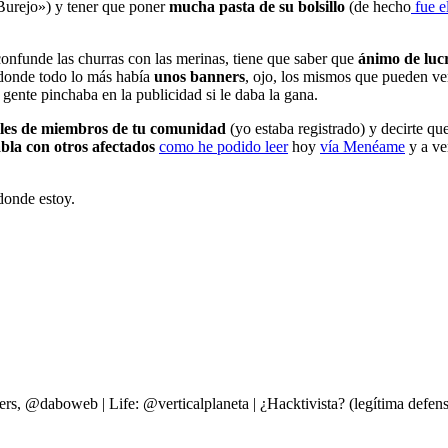
 «Burejo») y tener que poner
mucha pasta de su bolsillo
(de hecho
fue e
nfunde las churras con las merinas, tiene que saber que
ánimo de luc
 donde todo lo más había
unos banners
, ojo, los mismos que pueden v
 gente pinchaba en la publicidad si le daba la gana.
miles de miembros de tu comunidad
(yo estaba registrado) y decirte q
bla con otros afectados
como he podido leer
hoy
vía Menéame
y a ve
donde estoy.
ers, @daboweb | Life: @verticalplaneta | ¿Hacktivista? (legítima d