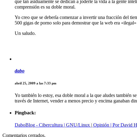
que tan asiduamente se dedican a joderle la vida a la gente inte
comprensión es su doble moral.
Yo creo que se debería comenzar a invertir una fracción del tie
500 gigas de porno solo para demostrar que la web era «ilegal» 
Un saludo.
dabo
abril 25, 2009 a las 7:33 pm
Yo también lo estoy, esa doble moral a la que aludes también se
través de Internet, vender a menos precio y encima ganaban dine
Pingback:
DaboBlog - Cibercultura | GNU/Linux | Opinión | Por David 
Comentarios cerrados.