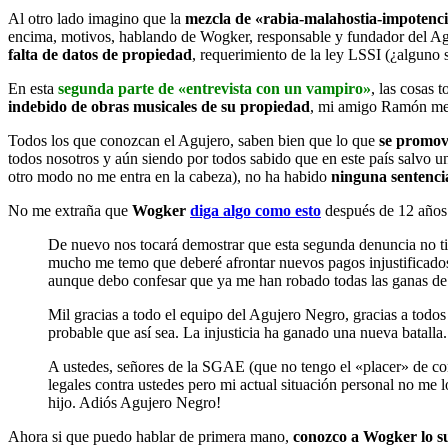
Al otro lado imagino que la
mezcla de «rabia-malahostia-impotenci
encima, motivos, hablando de Wogker, responsable y fundador del Agu
falta de datos de propiedad
, requerimiento de la ley LSSI (¿alguno
En esta
segunda parte de «entrevista con un vampiro»
, las cosas
indebido de obras musicales de su propiedad
, mi amigo Ramón me 
Todos los que conozcan el Agujero, saben bien que lo que
se promov
todos nosotros y aún siendo por todos sabido que en este país salvo u
otro modo no me entra en la cabeza), no ha habido
ninguna sentencia
No me extraña que
Wogker
diga algo como esto
después de 12 años
De nuevo nos tocará demostrar que esta segunda denuncia no tien
mucho me temo que deberé afrontar nuevos pagos injustificados
aunque debo confesar que ya me han robado todas las ganas de
Mil gracias a todo el equipo del Agujero Negro, gracias a todos 
probable que así sea. La injusticia ha ganado una nueva batalla.
A ustedes, señores de la SGAE (que no tengo el «placer» de cono
legales contra ustedes pero mi actual situación personal no me 
hijo. Adiós Agujero Negro!
Ahora si que puedo hablar de primera mano,
conozco a Wogker lo su