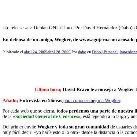
lsb_release -a > Debian GNU/Linux. Por David Hernández (Dabo
En defensa de un amigo, Wogker, de www.agujero.com acosado p
Publicado el
abril 24, 2009
abril 26, 2009
Por
dabo
en
Dabo | Personal
,
Imperdona
Última hora;
David Bravo le aconseja a Wogker l
Añado;
Entrevista en 5lineas
para conocer mejor a Wogker
.
Por cada web que se cierra,
todos perdemos una parte de nuestra l
de la
«Sociedad General de Censores»,
está tejiendo a lo largo y an
Del primer envite
Wogker y toda su gran comunidad
de usuarios d
muy fácil decir «yo haría esto o lo otro» desde la distancia o la com