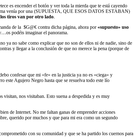
etece es encender el botón y ver toda la mierda que te está cayendo
lema venía por una (SUPUESTA, QUE ESOS DATOS ESTABAN)
los tiros van por otro lado
.
 demanda de la $G@€ contra dicha página, ahora por
«supuesto» uso
y…os podéis imaginar el panorama.
uno ya no sabe como explicar que no son de ellos ni de nadie, sino de
contras y llegar a la conclusión de que no merece la pena (porque de
debo confesar que mi «fe» en la justicia ya no es «ciega» y
o este Agujero Negro hasta que se resuelva todo este lío
os visitan, nos visitaban. Esto suena a despedida y es muy
l bien de Internet. No me faltan ganas de emprender acciones
ón libre, querido por muchos y que para mi era como un segundo
comprometido con su comunidad y que se ha partido los cuernos para