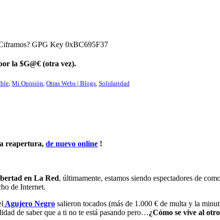
) ¿Ciframos? GPG Key 0xBC695F37
or la $G@€ (otra vez).
ble
,
Mi Opinión
,
Otras Webs | Blogs
,
Solidaridad
a reapertura,
de nuevo online
!
ibertad en La Red
, últimamente, estamos siendo espectadores de como 
cho de Internet.
el
Agujero Negro
salieron tocados (más de 1.000 € de multa y la minu
odidad de saber que a ti no te está pasando pero…
¿Cómo se vive al otro