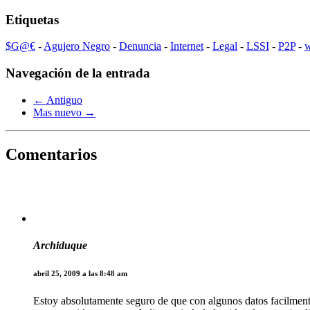
Etiquetas
$G@€
-
Agujero Negro
-
Denuncia
-
Internet
-
Legal
-
LSSI
-
P2P
-
Navegación de la entrada
← Antiguo
Mas nuevo →
Comentarios
Archiduque
abril 25, 2009 a las 8:48 am
Estoy absolutamente seguro de que con algunos datos facilment