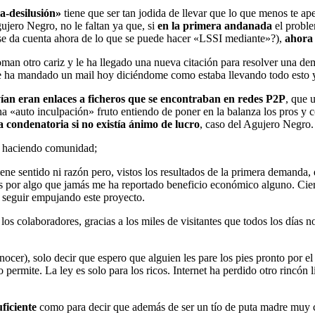
a-desilusión»
tiene que ser tan jodida de llevar que lo que menos te ap
jero Negro, no le faltan ya que, si
en la primera andanada
el prob
 se da cuenta ahora de lo que se puede hacer «LSSI mediante»?),
ahora 
 toman otro cariz y le ha llegado una nueva citación para resolver una
ha mandado un mail hoy diciéndome como estaba llevando todo esto 
ían eran enlaces a ficheros que se encontraban en redes P2P
, que 
na «auto inculpación» fruto entiendo de poner en la balanza los pros y 
 condenatoria si no existía ánimo de lucro
, caso del Agujero Negro.
 haciendo comunidad;
e sentido ni razón pero, vistos los resultados de la primera demanda, 
 por algo que jamás me ha reportado beneficio económico alguno. Cierr
 seguir empujando este proyecto.
los colaboradores, gracias a los miles de visitantes que todos los días n
cer), solo decir que espero que alguien les pare los pies pronto por e
lo permite. La ley es solo para los ricos. Internet ha perdido otro rinc
ficiente
como para decir que además de ser un tío de puta madre muy 