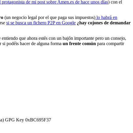
l protagonista de mi post sobre Amen.es de hace unos días
) con el
ro
(un negocio legal por el que paga sus impuestos)
lo habrá en
erse
si se busca un fichero P2P en Google
¿hay cojones de demandar
ue entiendo que ahora estés con un bajón importante pero un consejo,
r si podéis hacer de alguna forma
un frente común
para compartir
efensa) GPG Key 0xBC695F37