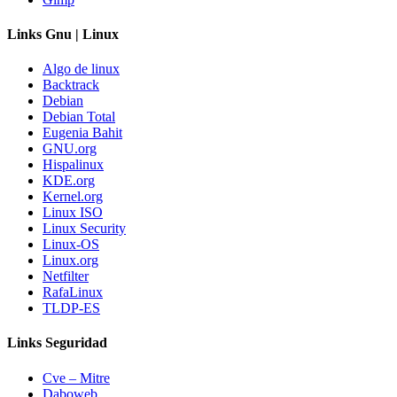
Links Gnu | Linux
Algo de linux
Backtrack
Debian
Debian Total
Eugenia Bahit
GNU.org
Hispalinux
KDE.org
Kernel.org
Linux ISO
Linux Security
Linux-OS
Linux.org
Netfilter
RafaLinux
TLDP-ES
Links Seguridad
Cve – Mitre
Daboweb