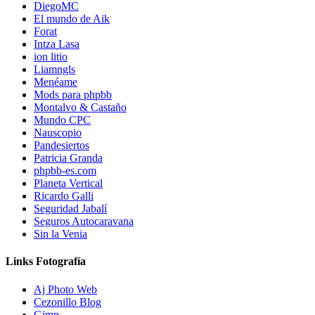
DiegoMC
El mundo de Aik
Forat
Intza Lasa
ion litio
Liamngls
Menéame
Mods para phpbb
Montalvo & Castaño
Mundo CPC
Nauscopio
Pandesiertos
Patricia Granda
phpbb-es.com
Planeta Vertical
Ricardo Galli
Seguridad Jabalí
Seguros Autocaravana
Sin la Venia
Links Fotografía
Aj Photo Web
Cezonillo Blog
Gimp