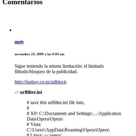
Comentarios
maty
noviembre 24, 2009 a las 9:04 am
Sigue teniendo la misma limitación: el limitado
filtrado/bloqueo de la publicidad.
http://fanboy.co.nz/adblock
->
urlfilter.ini
# save this urlfilter.ini file into,
#
# XP: C:\Documents and Settings\…\Application
Data\Opera\Opera\
# Vista:
C:\Users\\AppData\Roaming\Opera\Opera\
# Linux: ~/.opera/