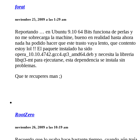
forat
noviembre 25, 2009 a las 1:29 am
Reportando … en Ubuntu 9.10 64 Bits funciona de perlas y
no me sobrecarga la machine, bueno en realidad hasta ahora
nada ha podido hacer que este trasto vaya lento, que contento
estoy lol !! El paquete instalado ha sido
opera_10.10.4742.gcc4.qt3_amd64.deb y necesita la libreria
libqt3-mt para ejecutarse, esta dependencia se instala sin
problemas.
Que te recuperes man ;)
RootZero
noviembre 26, 2009 a las 10:19 am
Recuerdo que lo usaba hace bastante tiempo, cuando aún traía