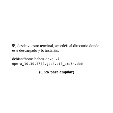
5º
, desde vuestro terminal, accedéis al directorio donde
esté descargado y lo instaláis;
debian:/home/dabo#
dpkg -i
opera_10.10.4742.gcc4.qt3_amd64.deb
(Click para ampliar)