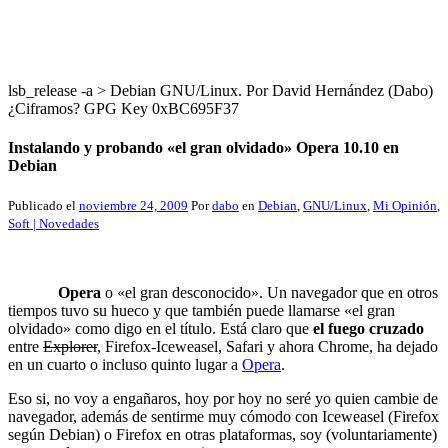
lsb_release -a > Debian GNU/Linux. Por David Hernández (Dabo)
¿Ciframos? GPG Key 0xBC695F37
Instalando y probando «el gran olvidado» Opera 10.10 en
Debian
Publicado el
noviembre 24, 2009
Por
dabo
en
Debian
,
GNU/Linux
,
Mi Opinión
,
Soft | Novedades
Opera
o «el gran desconocido». Un navegador que en otros
tiempos tuvo su hueco y que también puede llamarse «el gran
olvidado» como digo en el título. Está claro que
el fuego cruzado
entre
Explorer
, Firefox-Iceweasel, Safari y ahora Chrome, ha dejado
en un cuarto o incluso quinto lugar a
Opera
.
Eso si, no voy a engañaros,
hoy por hoy no seré yo quien cambie de
navegador, además de sentirme muy cómodo con Iceweasel (Firefox
según Debian) o Firefox en otras plataformas, soy (voluntariamente)