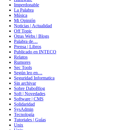
Imperdonable
La Palabra
Música
Mi Opinión
Noticias | Actualidad
Off Topic
Otras Webs | Blogs
Palabra de…
Prensa | Libros
Publicado en INTECO
Relatos
Rumores
Sec Tools
Según leo en…
Seguridad Informatica
Sin archivar
Sobre DaboBlog
Soft | Novedades
Software | CMS
Solidaridad
SysAdmin
Tecnología
Tutoriales | Guías
Unix