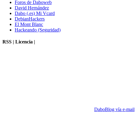
Foros de Daboweb
David Hernández
Dabo (.es) Mi Vcard
DebianHackers
El Mont Blanc
Hackeando (Seguridad)
RSS | Licencia |
DaboBlog vía e-mail