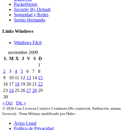
PacketStorm
Security By Default
Seguridad y Redes
Sergio Hernando
Links Windows
Windows Fácil
noviembre 2009
L
M
X
J
V
S
D
1
2
3
4
5
6
7
8
9
10
11
12
13
14
15
16
17
18
19
20
21
22
23
24
25
26
27
28
29
30
« Oct
Dic »
© 2026 Con Licencia Creative Commons (No comercial, Atribución, misma
licencia)
-
Tema Melany modificado por Dabo
-
Aviso Legal
Política de Privacidad