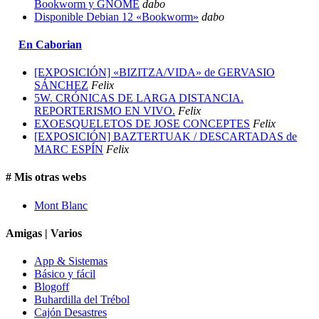
Bookworm y GNOME
dabo
Disponible Debian 12 «Bookworm»
dabo
En Caborian
[EXPOSICIÓN] «BIZITZA/VIDA» de GERVASIO
SÁNCHEZ
Felix
5W. CRÓNICAS DE LARGA DISTANCIA.
REPORTERISMO EN VIVO.
Felix
EXOESQUELETOS DE JOSE CONCEPTES
Felix
[EXPOSICIÓN] BAZTERTUAK / DESCARTADAS de
MARC ESPÍN
Felix
# Mis otras webs
Mont Blanc
Amigas | Varios
App & Sistemas
Básico y fácil
Blogoff
Buhardilla del Trébol
Cajón Desastres