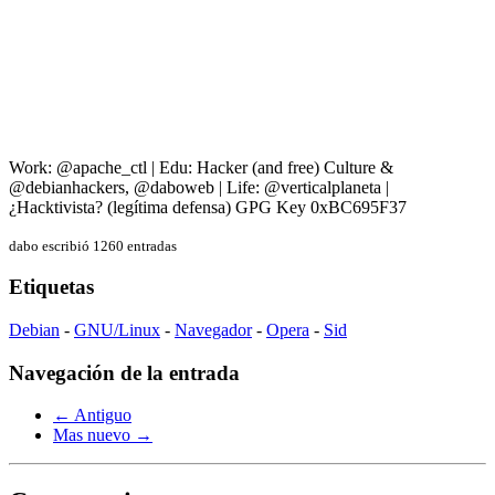
Work: @apache_ctl | Edu: Hacker (and free) Culture &
@debianhackers, @daboweb | Life: @verticalplaneta |
¿Hacktivista? (legítima defensa) GPG Key 0xBC695F37
dabo escribió 1260 entradas
Etiquetas
Debian
-
GNU/Linux
-
Navegador
-
Opera
-
Sid
Navegación de la entrada
← Antiguo
Mas nuevo →