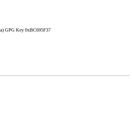
efensa) GPG Key 0xBC695F37