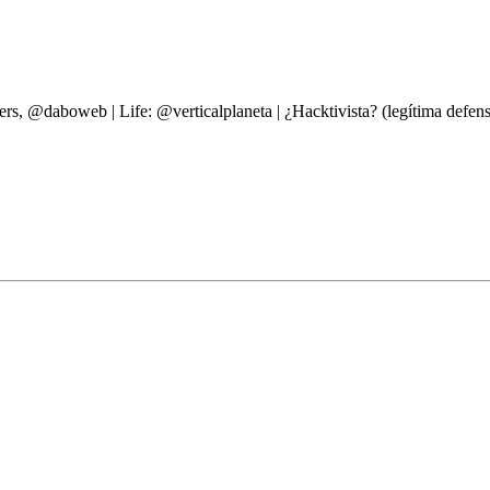
ers, @daboweb | Life: @verticalplaneta | ¿Hacktivista? (legítima d