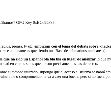
) ¿Ciframos? GPG Key 0xBC695F37
radios, prensa, tv etc,
empiezan con el tema del debate sobre «hack
parece alucinante es que siendo una Base de submarinos nucleares (o 
e que ha sido un Español bla bla bla en lugar de analizar
lo que mu
uridad en ciertos sitios que no son precisamente salas de recreo.
obre el método utilizado, supongo que el acceso al sistema se habrá ef
 vulnerable o comprometido, le va a caer una buena, pero si no fuera po