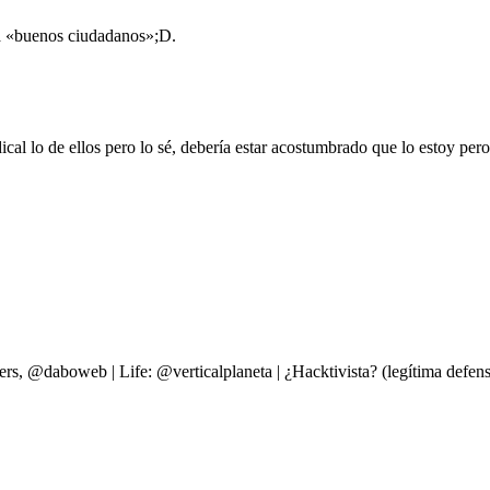
ra «buenos ciudadanos»;D.
dical lo de ellos pero lo sé, debería estar acostumbrado que lo estoy per
ers, @daboweb | Life: @verticalplaneta | ¿Hacktivista? (legítima d