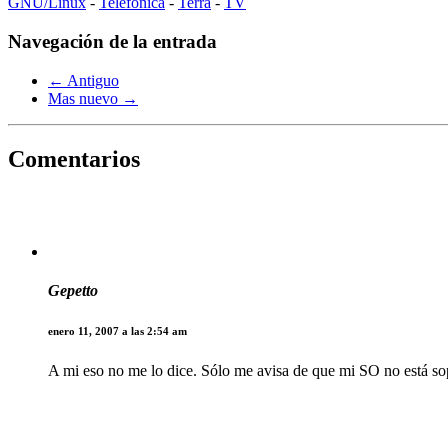
GNU/Linux
-
Telefónica
-
Terra
-
TV
Navegación de la entrada
← Antiguo
Mas nuevo →
Comentarios
Gepetto
enero 11, 2007 a las 2:54 am
A mi eso no me lo dice. Sólo me avisa de que mi SO no está sopo