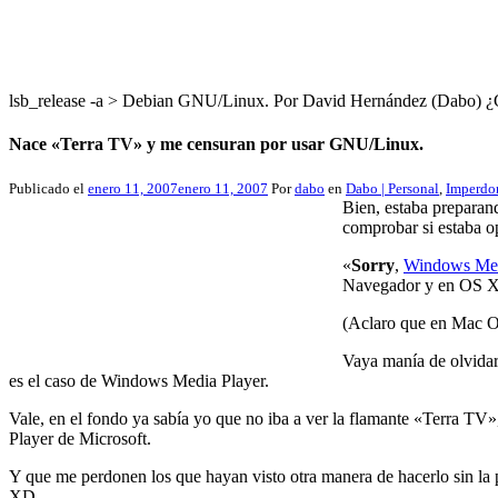
lsb_release -a > Debian GNU/Linux. Por David Hernández (Dabo
Nace «Terra TV» y me censuran por usar GNU/Linux.
Publicado el
enero 11, 2007
enero 11, 2007
Por
dabo
en
Dabo | Personal
,
Imperdo
Bien, estaba preparan
comprobar si estaba 
«
Sorry
,
Windows Medi
Navegador y en OS X l
(Aclaro que en Mac OS
Vaya manía de olvidar
es el caso de Windows Media Player.
Vale, en el fondo ya sabía yo que no iba a ver la flamante «Terra 
Player de Microsoft.
Y que me perdonen los que hayan visto otra manera de hacerlo sin la
XD.