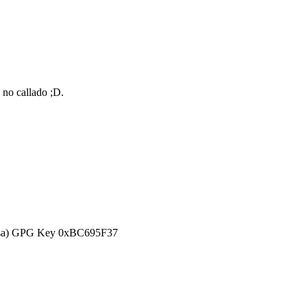
o no callado ;D.
efensa) GPG Key 0xBC695F37