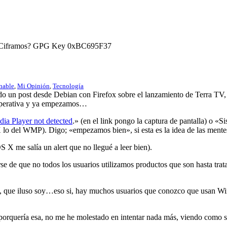
) ¿Ciframos? GPG Key 0xBC695F37
nable
,
Mi Opinión
,
Tecnología
do un post desde Debian con Firefox sobre el lanzamiento de Terra TV, l
operativa y ya empezamos…
a Player not detected
.» (en el link pongo la captura de pantalla) o
o del WMP). Digo; «empezamos bien», si esta es la idea de las mentes 
 X me salía un alert que no llegué a leer bien).
se de que no todos los usuarios utilizamos productos que son hasta tr
TV», que iluso soy…eso si, hay muchos usuarios que conozco que usan
 porquería esa, no me he molestado en intentar nada más, viendo como 