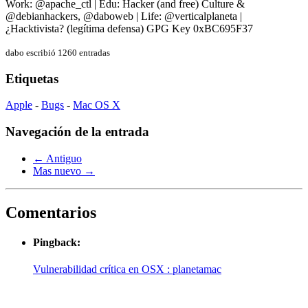
Work: @apache_ctl | Edu: Hacker (and free) Culture &
@debianhackers, @daboweb | Life: @verticalplaneta |
¿Hacktivista? (legítima defensa) GPG Key 0xBC695F37
dabo escribió 1260 entradas
Etiquetas
Apple
-
Bugs
-
Mac OS X
Navegación de la entrada
← Antiguo
Mas nuevo →
Comentarios
Pingback:
Vulnerabilidad crítica en OSX : planetamac