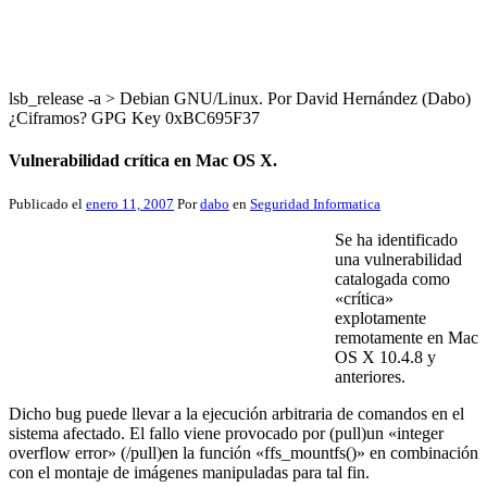
lsb_release -a > Debian GNU/Linux. Por David Hernández (Dabo)
¿Ciframos? GPG Key 0xBC695F37
Vulnerabilidad crítica en Mac OS X.
Publicado el
enero 11, 2007
Por
dabo
en
Seguridad Informatica
Se ha identificado
una vulnerabilidad
catalogada como
«crítica»
explotamente
remotamente en Mac
OS X 10.4.8 y
anteriores.
Dicho bug puede llevar a la ejecución arbitraria de comandos en el
sistema afectado. El fallo viene provocado por (pull)un «integer
overflow error» (/pull)en la función «ffs_mountfs()» en combinación
con el montaje de imágenes manipuladas para tal fin.