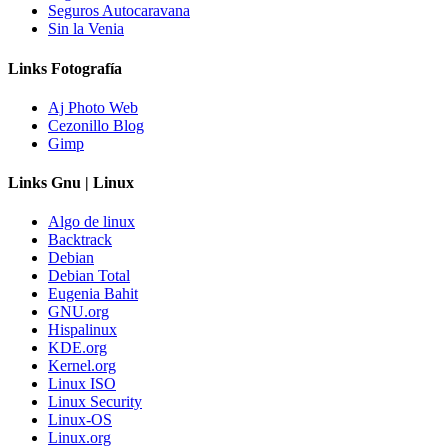
Seguros Autocaravana
Sin la Venia
Links Fotografía
Aj Photo Web
Cezonillo Blog
Gimp
Links Gnu | Linux
Algo de linux
Backtrack
Debian
Debian Total
Eugenia Bahit
GNU.org
Hispalinux
KDE.org
Kernel.org
Linux ISO
Linux Security
Linux-OS
Linux.org