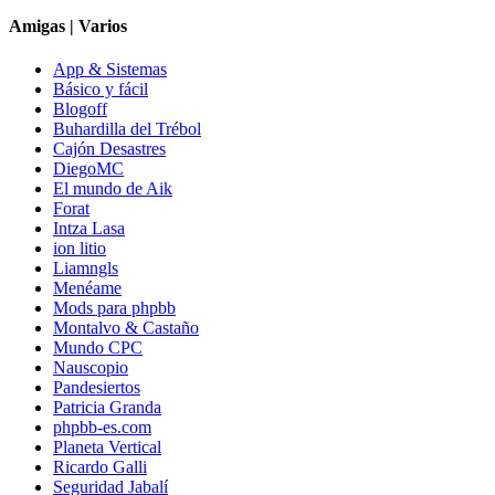
Amigas | Varios
App & Sistemas
Básico y fácil
Blogoff
Buhardilla del Trébol
Cajón Desastres
DiegoMC
El mundo de Aik
Forat
Intza Lasa
ion litio
Liamngls
Menéame
Mods para phpbb
Montalvo & Castaño
Mundo CPC
Nauscopio
Pandesiertos
Patricia Granda
phpbb-es.com
Planeta Vertical
Ricardo Galli
Seguridad Jabalí