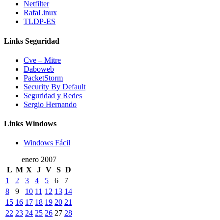
Netfilter
RafaLinux
TLDP-ES
Links Seguridad
Cve – Mitre
Daboweb
PacketStorm
Security By Default
Seguridad y Redes
Sergio Hernando
Links Windows
Windows Fácil
enero 2007
L
M
X
J
V
S
D
1
2
3
4
5
6
7
8
9
10
11
12
13
14
15
16
17
18
19
20
21
22
23
24
25
26
27
28