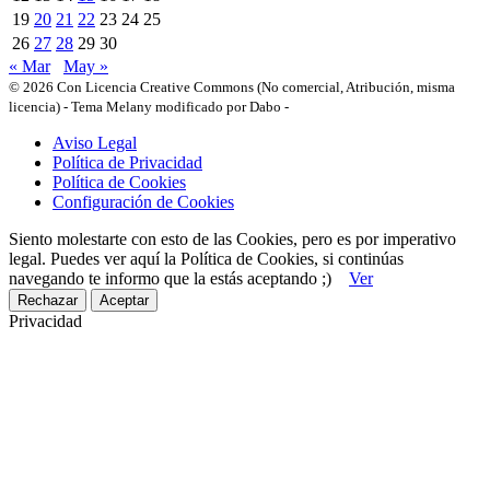
19
20
21
22
23
24
25
26
27
28
29
30
« Mar
May »
© 2026 Con Licencia Creative Commons (No comercial, Atribución, misma
licencia)
-
Tema Melany modificado por Dabo
-
Aviso Legal
Política de Privacidad
Política de Cookies
Configuración de Cookies
Siento molestarte con esto de las Cookies, pero es por imperativo
legal. Puedes ver aquí la Política de Cookies, si continúas
navegando te informo que la estás aceptando ;)
Ver
Rechazar
Aceptar
Privacidad