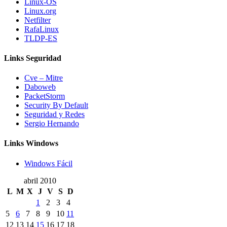
Linux-OS
Linux.org
Netfilter
RafaLinux
TLDP-ES
Links Seguridad
Cve – Mitre
Daboweb
PacketStorm
Security By Default
Seguridad y Redes
Sergio Hernando
Links Windows
Windows Fácil
abril 2010
L
M
X
J
V
S
D
1
2
3
4
5
6
7
8
9
10
11
12
13
14
15
16
17
18