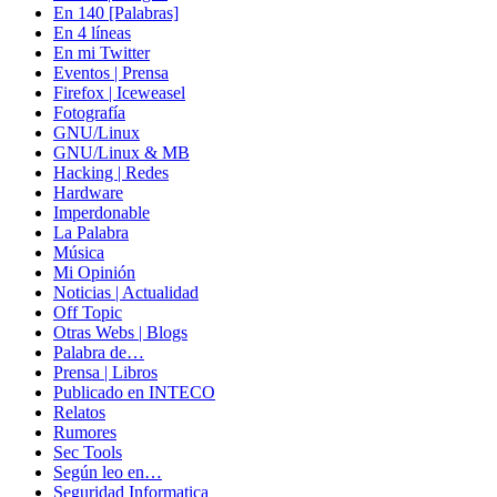
En 140 [Palabras]
En 4 líneas
En mi Twitter
Eventos | Prensa
Firefox | Iceweasel
Fotografía
GNU/Linux
GNU/Linux & MB
Hacking | Redes
Hardware
Imperdonable
La Palabra
Música
Mi Opinión
Noticias | Actualidad
Off Topic
Otras Webs | Blogs
Palabra de…
Prensa | Libros
Publicado en INTECO
Relatos
Rumores
Sec Tools
Según leo en…
Seguridad Informatica