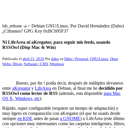
lsb_release -a > Debian GNU/Linux. Por David Hernández (Dabo)
¿Ciframos? GPG Key 0xBC695F37
Ni LifeArea ni aKregator, para seguir mis feeds, usando
RSSOwl (Disp Mac & Win)
Publicado el
abril 21, 2010
Por
dabo
en
Dabo | Personal
,
GNU/Linux
,
Otras
Webs | Blogs
,
Software | CMS
,
Windows
Bueno, por fin ! podía decir, después de múltiples devaneos
entre
aKregator
y
LifeArea
en Debian, al final me he
decidido por
RSSOwl como lector de RSS
(además, esta disponible
para Mac
OS X, Windows, etc
).
Rápido, super configurable (requiere un tiempo de adaptación) y
muy ligero en comparación con aKregator (el que he usado desde
siempre
en KDE
antes de pasar
a GNOME
) o LifeArea (este último
con opciones muy interesantes como las carpetas inteligentes, filtros,