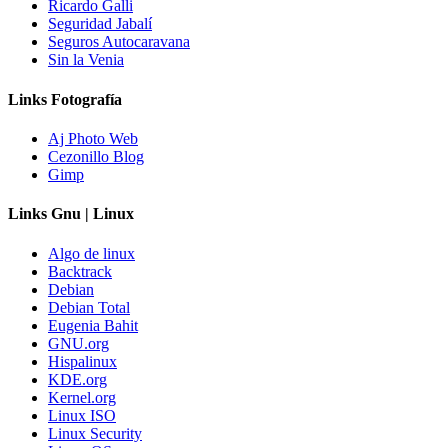
Ricardo Galli
Seguridad Jabalí
Seguros Autocaravana
Sin la Venia
Links Fotografía
Aj Photo Web
Cezonillo Blog
Gimp
Links Gnu | Linux
Algo de linux
Backtrack
Debian
Debian Total
Eugenia Bahit
GNU.org
Hispalinux
KDE.org
Kernel.org
Linux ISO
Linux Security