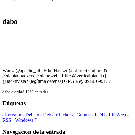
..
dabo
Work: @apache_ctl | Edu: Hacker (and free) Culture &
@debianhackers, @daboweb | Life: @verticalplaneta |
¿Hacktivista? (legítima defensa) GPG Key 0xBC695F37
dabo escribió 1260 entradas
Etiquetas
aKregator
-
Debian
-
DebianHackers
-
Gnome
-
KDE
-
LifeArea
-
RSS
-
Windows 7
Navegación de la entrada