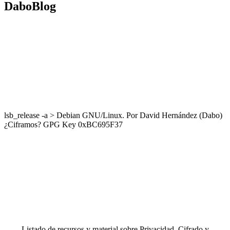
DaboBlog
lsb_release -a > Debian GNU/Linux. Por David Hernández (Dabo)
¿Ciframos? GPG Key 0xBC695F37
Listado de recursos y material sobre Privacidad, Cifrado y