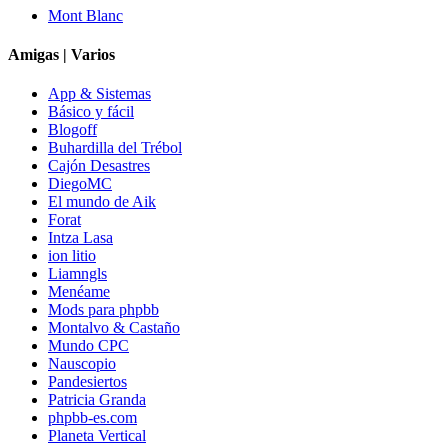
Mont Blanc
Amigas | Varios
App & Sistemas
Básico y fácil
Blogoff
Buhardilla del Trébol
Cajón Desastres
DiegoMC
El mundo de Aik
Forat
Intza Lasa
ion litio
Liamngls
Menéame
Mods para phpbb
Montalvo & Castaño
Mundo CPC
Nauscopio
Pandesiertos
Patricia Granda
phpbb-es.com
Planeta Vertical