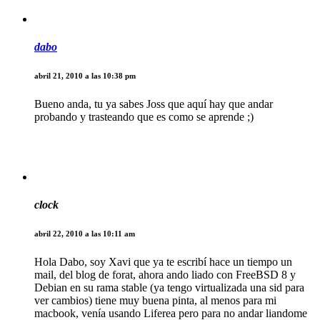
dabo
abril 21, 2010 a las 10:38 pm
Bueno anda, tu ya sabes Joss que aquí hay que andar
probando y trasteando que es como se aprende ;)
clock
abril 22, 2010 a las 10:11 am
Hola Dabo, soy Xavi que ya te escribí hace un tiempo un
mail, del blog de forat, ahora ando liado con FreeBSD 8 y
Debian en su rama stable (ya tengo virtualizada una sid para
ver cambios) tiene muy buena pinta, al menos para mi
macbook, venía usando Liferea pero para no andar liandome