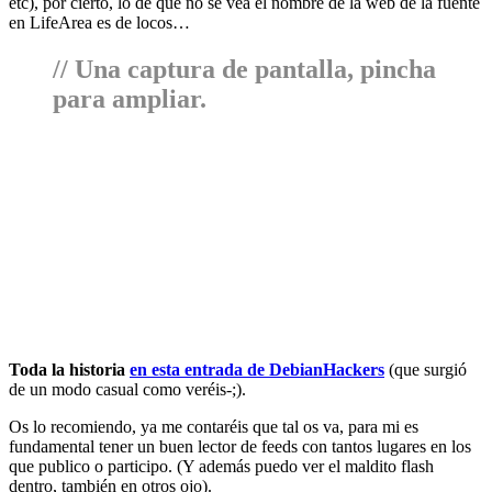
etc), por cierto, lo de que no se vea el nombre de la web de la fuente
en LifeArea es de locos…
// Una captura de pantalla, pincha
para ampliar.
Toda la historia
en esta entrada de DebianHackers
(que surgió
de un modo casual como veréis-;).
Os lo recomiendo, ya me contaréis que tal os va, para mi es
fundamental tener un buen lector de feeds con tantos lugares en los
que publico o participo. (Y además puedo ver el maldito flash
dentro, también en otros ojo).